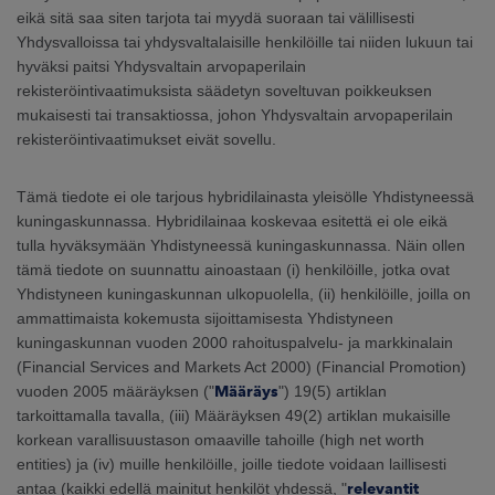
eikä sitä saa siten tarjota tai myydä suoraan tai välillisesti
Yhdysvalloissa tai yhdysvaltalaisille henkilöille tai niiden lukuun tai
hyväksi paitsi Yhdysvaltain arvopaperilain
rekisteröintivaatimuksista säädetyn soveltuvan poikkeuksen
mukaisesti tai transaktiossa, johon Yhdysvaltain arvopaperilain
rekisteröintivaatimukset eivät sovellu.
Tämä tiedote ei ole tarjous hybridilainasta yleisölle Yhdistyneessä
kuningaskunnassa. Hybridilainaa koskevaa esitettä ei ole eikä
tulla hyväksymään Yhdistyneessä kuningaskunnassa. Näin ollen
tämä tiedote on suunnattu ainoastaan (i) henkilöille, jotka ovat
Yhdistyneen kuningaskunnan ulkopuolella, (ii) henkilöille, joilla on
ammattimaista kokemusta sijoittamisesta Yhdistyneen
kuningaskunnan vuoden 2000 rahoituspalvelu- ja markkinalain
(Financial Services and Markets Act 2000) (Financial Promotion)
vuoden 2005 määräyksen ("
Määräys
") 19(5) artiklan
tarkoittamalla tavalla, (iii) Määräyksen 49(2) artiklan mukaisille
korkean varallisuustason omaaville tahoille (high net worth
entities) ja (iv) muille henkilöille, joille tiedote voidaan laillisesti
antaa (kaikki edellä mainitut henkilöt yhdessä, "
relevantit