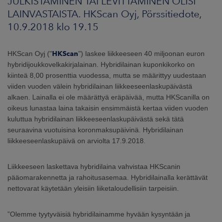
JULKISTAMINEN TAI LEVITTÄMINEN OLISI
ARKKINAT
LAINVASTAISTA. HKScan Oyj, Pörssitiedote,
10.9.2018 klo 19.15
RA
HKScan Oyj ("
HKScan
") laskee liikkeeseen 40 miljoonan euron
UUTISHUONE
hybridijoukkovelkakirjalainan. Hybridilainan kuponkikorko on
kiinteä 8,00 prosenttia vuodessa, mutta se määrittyy uudestaan
HTEYSTIEDOT
viiden vuoden välein hybridilainan liikkeeseenlaskupäivästä
alkaen. Lainalla ei ole määrättyä eräpäivää, mutta HKScanilla on
oikeus lunastaa laina takaisin ensimmäistä kertaa viiden vuoden
kuluttua hybridilainan liikkeeseenlaskupäivästä sekä tätä
seuraavina vuotuisina koronmaksupäivinä. Hybridilainan
liikkeeseenlaskupäivä on arviolta 17.9.2018.
Liikkeeseen laskettava hybridilaina vahvistaa HKScanin
pääomarakennetta ja rahoitusasemaa. Hybridilainalla kerättävät
nettovarat käytetään yleisiin liiketaloudellisiin tarpeisiin.
”Olemme tyytyväisiä hybridilainamme hyvään kysyntään ja