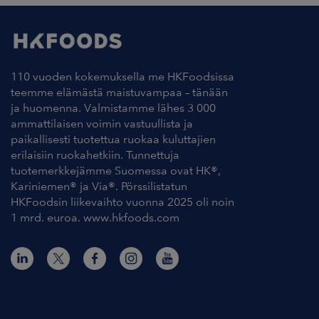
110 vuoden kokemuksella me HKFoodsissa
teemme elämästä maistuvampaa – tänään
ja huomenna. Valmistamme lähes 3 000
ammattilaisen voimin vastuullista ja
paikallisesti tuotettua ruokaa kuluttajien
erilaisiin ruokahetkiin. Tunnettuja
tuotemerkkejämme Suomessa ovat HK®,
Kariniemen® ja Via®. Pörssilistatun
HKFoodsin liikevaihto vuonna 2025 oli noin
1 mrd. euroa. www.hkfoods.com
Yhteystiedot