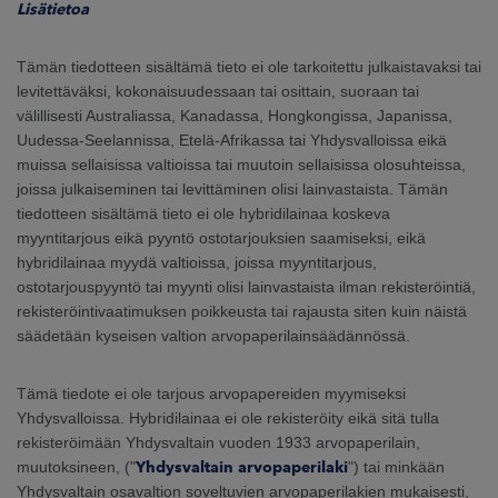
Lisätietoa
Tämän tiedotteen sisältämä tieto ei ole tarkoitettu julkaistavaksi tai
levitettäväksi, kokonaisuudessaan tai osittain, suoraan tai
välillisesti Australiassa, Kanadassa, Hongkongissa, Japanissa,
Uudessa-Seelannissa, Etelä-Afrikassa tai Yhdysvalloissa eikä
muissa sellaisissa valtioissa tai muutoin sellaisissa olosuhteissa,
joissa julkaiseminen tai levittäminen olisi lainvastaista. Tämän
tiedotteen sisältämä tieto ei ole hybridilainaa koskeva
myyntitarjous eikä pyyntö ostotarjouksien saamiseksi, eikä
hybridilainaa myydä valtioissa, joissa myyntitarjous,
ostotarjouspyyntö tai myynti olisi lainvastaista ilman rekisteröintiä,
rekisteröintivaatimuksen poikkeusta tai rajausta siten kuin näistä
säädetään kyseisen valtion arvopaperilainsäädännössä.
Tämä tiedote ei ole tarjous arvopapereiden myymiseksi
Yhdysvalloissa. Hybridilainaa ei ole rekisteröity eikä sitä tulla
rekisteröimään Yhdysvaltain vuoden 1933 arvopaperilain,
muutoksineen, ("
Yhdysvaltain arvopaperilaki
") tai minkään
Yhdysvaltain osavaltion soveltuvien arvopaperilakien mukaisesti,