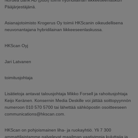
Nordea Bank AB (publ) toimii hybridilainan liikkeeseenlaskun
Pääjärjestäjänä.
Asianajotoimisto Krogerus Oy toimii HKScanin oikeudellisena
neuvonantajana hybridilainan liikkeeseenlaskussa.
HKScan Oyj
Jari Latvanen
toimitusjohtaja
Lisätietoja antavat talousjohtaja Mikko Forsell ja rahoitusjohtaja
Keijo Keränen. Konsernin Media Deskille voi jättää soittopyynnön
numeroon 010 570 5700 tai lähettää sähköpostin osoitteeseen
communications@hkscan.com.
HKScan on pohjoismainen liha- ja ruokayhtiö. Yli 7 300
ammattilaistamme palvelevat maailman vaativimpia kuluttajia ja