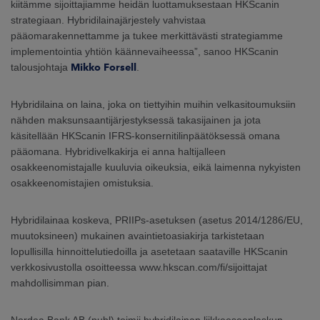
kiitämme sijoittajiamme heidän luottamuksestaan HKScanin
strategiaan. Hybridilainajärjestely vahvistaa
pääomarakennettamme ja tukee merkittävästi strategiamme
implementointia yhtiön käännevaiheessa”, sanoo HKScanin
talousjohtaja
Mikko Forsell
.
Hybridilaina on laina, joka on tiettyihin muihin velkasitoumuksiin
nähden maksunsaantijärjestyksessä takasijainen ja jota
käsitellään HKScanin IFRS-konsernitilinpäätöksessä omana
pääomana. Hybridivelkakirja ei anna haltijalleen
osakkeenomistajalle kuuluvia oikeuksia, eikä laimenna nykyisten
osakkeenomistajien omistuksia.
Hybridilainaa koskeva, PRIIPs-asetuksen (asetus 2014/1286/EU,
muutoksineen) mukainen avaintietoasiakirja tarkistetaan
lopullisilla hinnoittelutiedoilla ja asetetaan saataville HKScanin
verkkosivustolla osoitteessa www.hkscan.com/fi/sijoittajat
mahdollisimman pian.