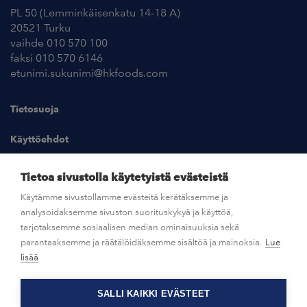
PL 50 (Lemminkäisenkatu 14-18 A)
20521 Turku
vaihde 010 570 100
faksi 010 570 6146
etunimi.sukunimi@hkfoods.com
Tietosuoja
Käyttöehdot
Kuvapankki
Tietoa sivustolla käytetyistä evästeistä
Käytämme sivustollamme evästeitä kerätäksemme ja
analysoidaksemme sivuston suorituskykyä ja käyttöä,
UUTISHUONE
tarjotaksemme sosiaalisen median ominaisuuksia sekä
parantaaksemme ja räätälöidäksemme sisältöä ja mainoksia.
Lue
AVOIMET TYÖPAIKAT
lisää
SALLI KAIKKI EVÄSTEET
OTA YHTEYTTÄ