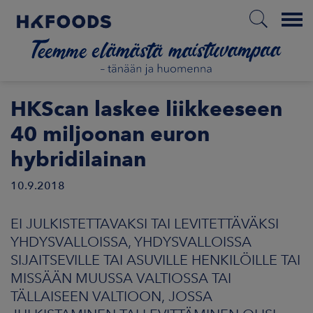
Menu
ETUSIVU
HKScan laskee liikkeeseen
40 miljoonan euron
hybridilainan
FI
10.9.2018
ETOA MEISTÄ
EI JULKISTETTAVAKSI TAI LEVITETTÄVÄKSI
YHDYSVALLOISSA, YHDYSVALLOISSA
STUULLISUUS
SIJAITSEVILLE TAI ASUVILLE HENKILÖILLE TAI
MISSÄÄN MUUSSA VALTIOSSA TAI
JOITTAJAT
TÄLLAISEEN VALTIOON, JOSSA