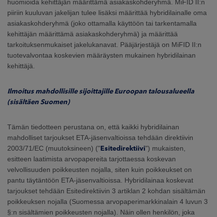
huomioida kehittäjän määrittämä asiakaskohderyhmä. MiFID II:n
piiriin kuuluvan jakelijan tulee lisäksi määrittää hybridilainalle oma
asiakaskohderyhmä (joko ottamalla käyttöön tai tarkentamalla
kehittäjän määrittämä asiakaskohderyhmä) ja määrittää
tarkoituksenmukaiset jakelukanavat. Pääjärjestäjä on MiFID II:n
tuotevalvontaa koskevien määräysten mukainen hybridilainan
kehittäjä.
Ilmoitus mahdollisille sijoittajille Euroopan talousalueella
(sisältäen Suomen)
Tämän tiedotteen perustana on, että kaikki hybridilainan
mahdolliset tarjoukset ETA-jäsenvaltioissa tehdään direktiivin
2003/71/EC (muutoksineen) ("
Esitedirektiivi
") mukaisten,
esitteen laatimista arvopapereita tarjottaessa koskevan
velvollisuuden poikkeusten nojalla, siten kuin poikkeukset on
pantu täytäntöön ETA-jäsenvaltioissa. Hybridilainaa koskevat
tarjoukset tehdään Esitedirektiivin 3 artiklan 2 kohdan sisältämän
poikkeuksen nojalla (Suomessa arvopaperimarkkinalain 4 luvun 3
§:n sisältämien poikkeusten nojalla). Näin ollen henkilön, joka