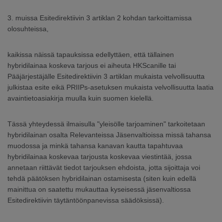
3. muissa Esitedirektiivin 3 artiklan 2 kohdan tarkoittamissa
olosuhteissa,
kaikissa näissä tapauksissa edellyttäen, että tällainen
hybridilainaa koskeva tarjous ei aiheuta HKScanille tai
Pääjärjestäjälle Esitedirektiivin 3 artiklan mukaista velvollisuutta
julkistaa esite eikä PRIIPs-asetuksen mukaista velvollisuutta laatia
avaintietoasiakirja muulla kuin suomen kielellä.
Tässä yhteydessä ilmaisulla "yleisölle tarjoaminen" tarkoitetaan
hybridilainan osalta Relevanteissa Jäsenvaltioissa missä tahansa
muodossa ja minkä tahansa kanavan kautta tapahtuvaa
hybridilainaa koskevaa tarjousta koskevaa viestintää, jossa
annetaan riittävät tiedot tarjouksen ehdoista, jotta sijoittaja voi
tehdä päätöksen hybridilainan ostamisesta (siten kuin edellä
mainittua on saatettu mukauttaa kyseisessä jäsenvaltiossa
Esitedirektiivin täytäntöönpanevissa säädöksissä).