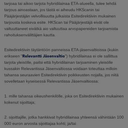
tarjoaa tai aikoo tarjota hybridilainaa ETA-alueella, tulee tehdä
tarjous ainoastaan, jos tästä ei aiheudu HKScanin tai
Pääjärjestäjän velvollisuutta julkaista Esitedirektiivin mukainen
tarjousta koskeva esite. HKScan tai Pääjärjestäjä eivät ole
valtuuttaneet eivätkä aio valtuuttaa arvopapereiden tarjoamista
rahoituksenvälittäjien kautta.
Esitedirektiivin täytäntöön panneissa ETA-jäsenvaltioissa (kukin
erikseen "
Relevantti Jäsenvaltio
") hybridilainaa ei ole sallittua
tarjota yleisölle, paitsi että hybridilainan tarjoaminen yleisölle
kussakin Relevantissa Jäsenvaltiossa voidaan toteuttaa milloin
tahansa seuraavien Esitedirektiivin poikkeusten nojalla, jos niitä
sovelletaan kyseisessä Relevantissa Jäsenvaltiossa:
1. mille tahansa oikeushenkilölle, joka on Esitedirektiivin mukainen
kokenut sijoittaja;
2. sijoittajille, jotka hankkivat hybridilainaa yhteensä vähintään 100
000 euron arvosta sijoittajaa kohti; ja/tai