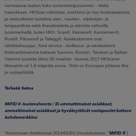
varmistavat laadun koko tuotantoketjussamme – tilalta
haarukkaan. HKScan valmistaa, markkinoi ja myy korkealaatuista
ja vastuullisesti tuotettua sian-, naudan-, siipikarjan- ja
lampaanlihaa sekä lihavalmisteita ja aterioita vahvoilla
tuotemerkeillä, kuten HK®, Scan®, Rakvere®, Kariniemen®,
Rose®, Pärsons® ja Tallegg®. Asiakkaitamme ovat
vähittäiskauppa-, food service-, teollisuus- ja vientisektorit.
Kotimarkkinamme kattavat Suomen, Ruotsin, Tanskan ja Baltian.
Viemme tuotteita lähes 50 maahan. Vuonna 2017 HKScanin
liikevaihto oli 1,8 miljardia euroa. Yhtiö on Euroopan johtavia liha-
ja ruokayhtiöitä.
Tärkeää tietoa
MiFID II -tuotevalvonta / Ei-ammattimaiset asiakkaat,
ammattimaiset asiakkaat ja hyväksyttävät vastapuolet kattava
kohdemarkkina
Yksinomaan direktiivissä 2014/65/EU (muutoksineen, "
MiFID II
")