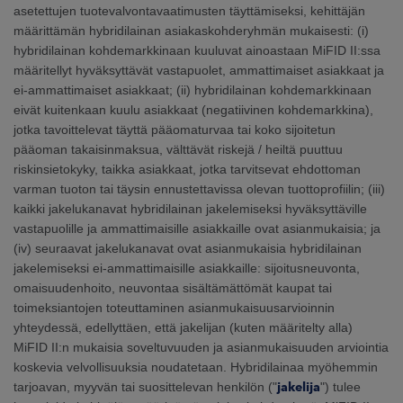
asetettujen tuotevalvontavaatimusten täyttämiseksi, kehittäjän
määrittämän hybridilainan asiakaskohderyhmän mukaisesti: (i)
hybridilainan kohdemarkkinaan kuuluvat ainoastaan MiFID II:ssa
määritellyt hyväksyttävät vastapuolet, ammattimaiset asiakkaat ja
ei-ammattimaiset asiakkaat; (ii) hybridilainan kohdemarkkinaan
eivät kuitenkaan kuulu asiakkaat (negatiivinen kohdemarkkina),
jotka tavoittelevat täyttä pääomaturvaa tai koko sijoitetun
pääoman takaisinmaksua, välttävät riskejä / heiltä puuttuu
riskinsietokyky, taikka asiakkaat, jotka tarvitsevat ehdottoman
varman tuoton tai täysin ennustettavissa olevan tuottoprofiilin; (iii)
kaikki jakelukanavat hybridilainan jakelemiseksi hyväksyttäville
vastapuolille ja ammattimaisille asiakkaille ovat asianmukaisia; ja
(iv) seuraavat jakelukanavat ovat asianmukaisia hybridilainan
jakelemiseksi ei-ammattimaisille asiakkaille: sijoitusneuvonta,
omaisuudenhoito, neuvontaa sisältämättömät kaupat tai
toimeksiantojen toteuttaminen asianmukaisuusarvioinnin
yhteydessä, edellyttäen, että jakelijan (kuten määritelty alla)
MiFID II:n mukaisia soveltuvuuden ja asianmukaisuuden arviointia
koskevia velvollisuuksia noudatetaan. Hybridilainaa myöhemmin
tarjoavan, myyvän tai suosittelevan henkilön ("
jakelija
") tulee