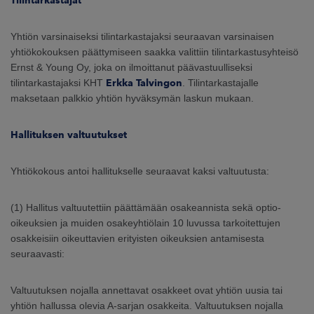
Tilintarkastajat
Yhtiön varsinaiseksi tilintarkastajaksi seuraavan varsinaisen
yhtiökokouksen päättymiseen saakka valittiin tilintarkastusyhteisö
Ernst & Young Oy, joka on ilmoittanut päävastuulliseksi
tilintarkastajaksi KHT
Erkka Talvingon
. Tilintarkastajalle
maksetaan palkkio yhtiön hyväksymän laskun mukaan.
Hallituksen valtuutukset
Yhtiökokous antoi hallitukselle seuraavat kaksi valtuutusta:
(1) Hallitus valtuutettiin päättämään osakeannista sekä optio-
oikeuksien ja muiden osakeyhtiölain 10 luvussa tarkoitettujen
osakkeisiin oikeuttavien erityisten oikeuksien antamisesta
seuraavasti:
Valtuutuksen nojalla annettavat osakkeet ovat yhtiön uusia tai
yhtiön hallussa olevia A-sarjan osakkeita. Valtuutuksen nojalla