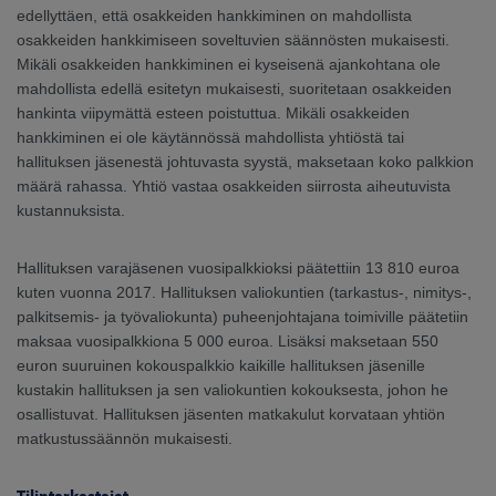
edellyttäen, että osakkeiden hankkiminen on mahdollista
osakkeiden hankkimiseen soveltuvien säännösten mukaisesti.
Mikäli osakkeiden hankkiminen ei kyseisenä ajankohtana ole
mahdollista edellä esitetyn mukaisesti, suoritetaan osakkeiden
hankinta viipymättä esteen poistuttua. Mikäli osakkeiden
hankkiminen ei ole käytännössä mahdollista yhtiöstä tai
hallituksen jäsenestä johtuvasta syystä, maksetaan koko palkkion
määrä rahassa. Yhtiö vastaa osakkeiden siirrosta aiheutuvista
kustannuksista.
Hallituksen varajäsenen vuosipalkkioksi päätettiin 13 810 euroa
kuten vuonna 2017. Hallituksen valiokuntien (tarkastus-, nimitys-,
palkitsemis- ja työvaliokunta) puheenjohtajana toimiville päätetiin
maksaa vuosipalkkiona 5 000 euroa. Lisäksi maksetaan 550
euron suuruinen kokouspalkkio kaikille hallituksen jäsenille
kustakin hallituksen ja sen valiokuntien kokouksesta, johon he
osallistuvat. Hallituksen jäsenten matkakulut korvataan yhtiön
matkustussäännön mukaisesti.