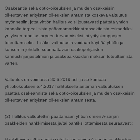
Osakeantia sekä optio-oikeuksien ja muiden osakkeisiin
oikeuttavien erityisten oikeuksien antamista koskeva valtuutus
myönnettiin, jotta yhtiön hallitus voisi joustavasti päättää yhtiön
kannalta tarpeellisista pääomamarkkinatransaktioista esimerkiksi
yrityksen rahoitustarpeen turvaamiseksi tai yrityskauppojen
toteuttamiseksi. Lisäksi valtuutusta voidaan käyttää yhtiön ja
konsernin johdolle suunnattavien osakepohjaisten
kannustinjärjestelmien ja osakepalkkioiden maksun toteuttamista
varten.
Valtuutus on voimassa 30.6.2019 asti ja se kumoaa
yhtiökokouksen 6.4.2017 hallitukselle antaman valtuutuksen
päättää osakeannista sekä optio-oikeuksien ja muiden osakkeisiin
oikeuttavien erityisten oikeuksien antamisesta.
(2) Hallitus valtuutettiin päättämään yhtiön omien A-sarjan
osakkeiden hankkimisesta ja/tai pantiksi ottamisesta seuraavasti:
Hankittavien ja/tai pantiksi otettavien omien A-sarjan osakkeiden