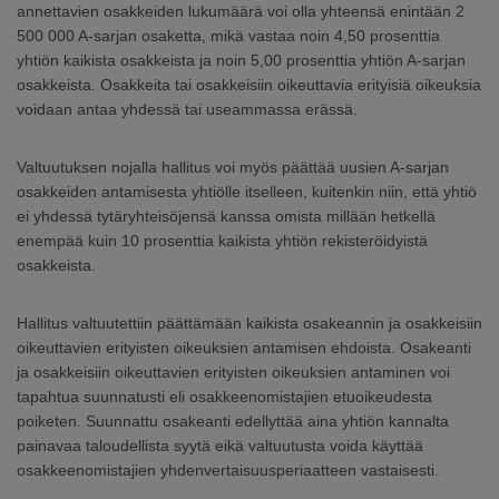
annettavien osakkeiden lukumäärä voi olla yhteensä enintään 2
500 000 A-sarjan osaketta, mikä vastaa noin 4,50 prosenttia
yhtiön kaikista osakkeista ja noin 5,00 prosenttia yhtiön A-sarjan
osakkeista. Osakkeita tai osakkeisiin oikeuttavia erityisiä oikeuksia
voidaan antaa yhdessä tai useammassa erässä.
Valtuutuksen nojalla hallitus voi myös päättää uusien A-sarjan
osakkeiden antamisesta yhtiölle itselleen, kuitenkin niin, että yhtiö
ei yhdessä tytäryhteisöjensä kanssa omista millään hetkellä
enempää kuin 10 prosenttia kaikista yhtiön rekisteröidyistä
osakkeista.
Hallitus valtuutettiin päättämään kaikista osakeannin ja osakkeisiin
oikeuttavien erityisten oikeuksien antamisen ehdoista. Osakeanti
ja osakkeisiin oikeuttavien erityisten oikeuksien antaminen voi
tapahtua suunnatusti eli osakkeenomistajien etuoikeudesta
poiketen. Suunnattu osakeanti edellyttää aina yhtiön kannalta
painavaa taloudellista syytä eikä valtuutusta voida käyttää
osakkeenomistajien yhdenvertaisuusperiaatteen vastaisesti.