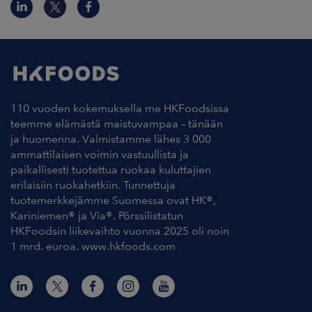
110 vuoden kokemuksella me HKFoodsissa
teemme elämästä maistuvampaa – tänään
ja huomenna. Valmistamme lähes 3 000
ammattilaisen voimin vastuullista ja
paikallisesti tuotettua ruokaa kuluttajien
erilaisiin ruokahetkiin. Tunnettuja
tuotemerkkejämme Suomessa ovat HK®,
Kariniemen® ja Via®. Pörssilistatun
HKFoodsin liikevaihto vuonna 2025 oli noin
1 mrd. euroa. www.hkfoods.com