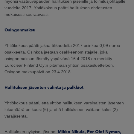
myönsi vastuuvapauden hallituksen jäsenille ja toimitusjohtajalle
ARKKINAT
vuodelta 2017. Yhtiökokous päätti hallituksen ehdotusten
mukaisesti seuraavasti:
RA
Osingonmaksu
UUTISHUONE
Yhtiökokous päätti jakaa tilikaudelta 2017 osinkoa 0,09 euroa
HTEYSTIEDOT
osakkeelta. Osinkoa jaetaan osakkeenomistajalle, joka
osingonmaksun täsmäytyspäivänä 16.4.2018 on merkitty
Euroclear Finland Oy:n pitämään yhtiön osakasluetteloon.
Osingon maksupäivä on 23.4.2018.
Hallituksen jäsenten valinta ja palkkiot
Yhtiökokous päätti, että yhtiön hallituksen varsinaisten jäsenten
lukumäärä on kuusi (6) ja että hallitukseen valitaan kaksi (2)
varajäsentä.
Hallituksen nykyiset jäsenet
Mikko Nikula, Per Olof Nyman,