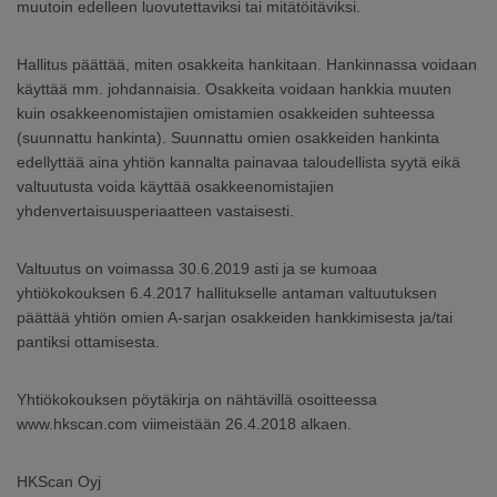
muutoin edelleen luovutettaviksi tai mitätöitäviksi.
Hallitus päättää, miten osakkeita hankitaan. Hankinnassa voidaan
käyttää mm. johdannaisia. Osakkeita voidaan hankkia muuten
kuin osakkeenomistajien omistamien osakkeiden suhteessa
(suunnattu hankinta). Suunnattu omien osakkeiden hankinta
edellyttää aina yhtiön kannalta painavaa taloudellista syytä eikä
valtuutusta voida käyttää osakkeenomistajien
yhdenvertaisuusperiaatteen vastaisesti.
Valtuutus on voimassa 30.6.2019 asti ja se kumoaa
yhtiökokouksen 6.4.2017 hallitukselle antaman valtuutuksen
päättää yhtiön omien A-sarjan osakkeiden hankkimisesta ja/tai
pantiksi ottamisesta.
Yhtiökokouksen pöytäkirja on nähtävillä osoitteessa
www.hkscan.com viimeistään 26.4.2018 alkaen.
HKScan Oyj