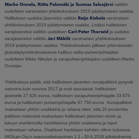
Marko Onnela, Riitta Palomäki ja Tuomas Salusjärvi
valittiin
uudelleen varsinaisen yhtiökokouksen 2019 päättymiseen saakka.
Hallituksen uudeksi jäseneksi valittiin
Reijo Kiskola
varsinaisen
yhtiökokouksen 2019 päättymiseen saakka. Lisäksi hallituksen
varajäseneksi valittiin uudelleen
Carl-Peter Thorwid
ja uudeksi
varajäseneksi valittiin
Jari Mäkilä
varsinaisen yhtiökokouksen
2019 päättymiseen saakka. Yhtiökokouksen jälkeen pitämässään
järjestäytymiskokouksessa hallitus valitsi puheenjohtajaksi
uudelleen Mikko Nikulan ja varapuheenjohtajaksi uudelleen Marko
Onnelan.
Yhtiökokous päätti, että hallituksen jäsenten vuosipalkkiot pysyvät
samoina kuin vuonna 2017 ja ovat seuraavat: hallituksen
jäsenelle 27 625 euroa, hallituksen varapuheenjohtajalle 33 875
euroa ja hallituksen puheenjohtajalle 67 750 euroa. Vuosipalkkiot
maksetaan yhtiön osakkeina ja rahana siten, että 20 prosenttia
palkkion määrästä maksetaan hallituksen jäsenten nimiin ja
lukuun markkinoilta hankittavina yhtiön osakkeina ja loput
maksetaan rahana. Osakkeet hankitaan kahden viikon kuluessa
HKScan Oyj:n osavuosikatsauksen 1.1.–30.6.2018 julkistuksesta