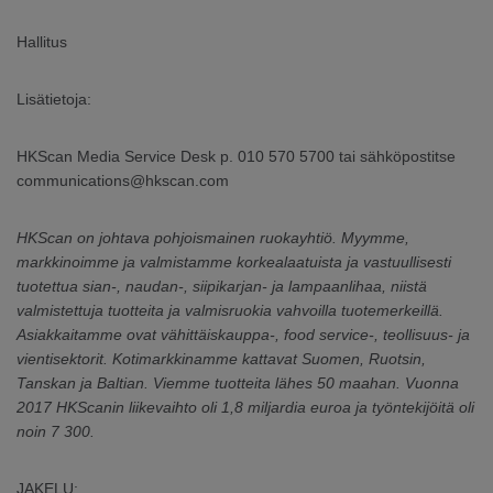
Hallitus
Lisätietoja:
HKScan Media Service Desk p. 010 570 5700 tai sähköpostitse
communications@hkscan.com
HKScan on johtava pohjoismainen ruokayhtiö. Myymme,
markkinoimme ja valmistamme korkealaatuista ja vastuullisesti
tuotettua sian-, naudan-, siipikarjan- ja lampaanlihaa, niistä
valmistettuja tuotteita ja valmisruokia vahvoilla tuotemerkeillä.
Asiakkaitamme ovat vähittäiskauppa-, food service-, teollisuus- ja
vientisektorit. Kotimarkkinamme kattavat Suomen, Ruotsin,
Tanskan ja Baltian. Viemme tuotteita lähes 50 maahan. Vuonna
2017 HKScanin liikevaihto oli 1,8 miljardia euroa ja työntekijöitä oli
noin 7 300.
JAKELU: