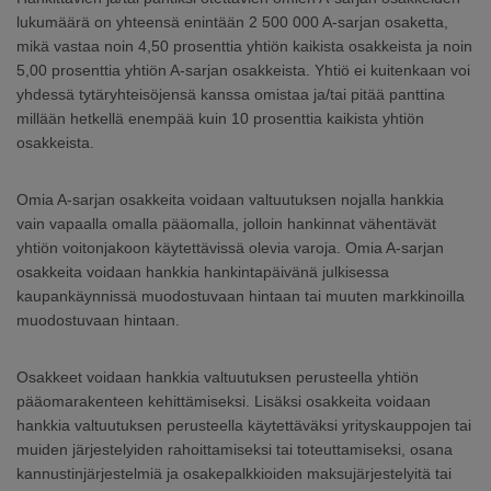
lukumäärä on yhteensä enintään 2 500 000 A-sarjan osaketta,
mikä vastaa noin 4,50 prosenttia yhtiön kaikista osakkeista ja noin
5,00 prosenttia yhtiön A-sarjan osakkeista. Yhtiö ei kuitenkaan voi
yhdessä tytäryhteisöjensä kanssa omistaa ja/tai pitää panttina
millään hetkellä enempää kuin 10 prosenttia kaikista yhtiön
osakkeista.
Omia A-sarjan osakkeita voidaan valtuutuksen nojalla hankkia
vain vapaalla omalla pääomalla, jolloin hankinnat vähentävät
yhtiön voitonjakoon käytettävissä olevia varoja. Omia A-sarjan
osakkeita voidaan hankkia hankintapäivänä julkisessa
kaupankäynnissä muodostuvaan hintaan tai muuten markkinoilla
muodostuvaan hintaan.
Osakkeet voidaan hankkia valtuutuksen perusteella yhtiön
pääomarakenteen kehittämiseksi. Lisäksi osakkeita voidaan
hankkia valtuutuksen perusteella käytettäväksi yrityskauppojen tai
muiden järjestelyiden rahoittamiseksi tai toteuttamiseksi, osana
kannustinjärjestelmiä ja osakepalkkioiden maksujärjestelyitä tai