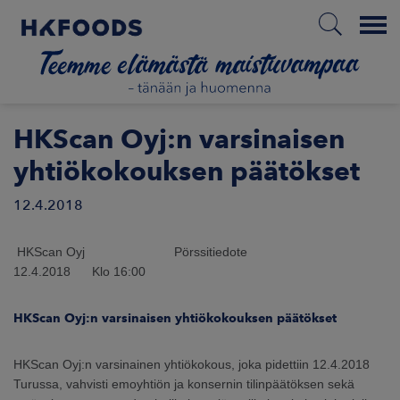
Menu
ETUSIVU
HKScan Oyj:n varsinaisen
yhtiökokouksen päätökset
12.4.2018
FI
HKScan Oyj Pörssitiedote
ETOA MEISTÄ
12.4.2018 Klo 16:00
STUULLISUUS
HKScan Oyj:n varsinaisen yhtiökokouksen päätökset
JOITTAJAT
HKScan Oyj:n varsinainen yhtiökokous, joka pidettiin 12.4.2018
Turussa, vahvisti emoyhtiön ja konsernin tilinpäätöksen sekä