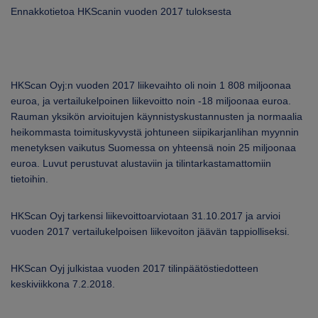
ARKKINAT
Ennakkotietoa HKScanin vuoden 2017 tuloksesta
RA
UUTISHUONE
HKScan Oyj:n vuoden 2017 liikevaihto oli noin 1 808 miljoonaa
euroa, ja vertailukelpoinen liikevoitto noin -18 miljoonaa euroa.
HTEYSTIEDOT
Rauman yksikön arvioitujen käynnistyskustannusten ja normaalia
heikommasta toimituskyvystä johtuneen siipikarjanlihan myynnin
menetyksen vaikutus Suomessa on yhteensä noin 25 miljoonaa
euroa. Luvut perustuvat alustaviin ja tilintarkastamattomiin
tietoihin.
HKScan
Oyj
tarkensi liikevoittoarviotaan 31.10.2017 ja a
rvioi
vuoden 2017 vertailukelpoisen liikevoiton jäävän tappiolliseksi.
HKScan Oyj julkistaa vuoden 2017 tilinpäätöstiedotteen
keskiviikkona 7.2.2018.