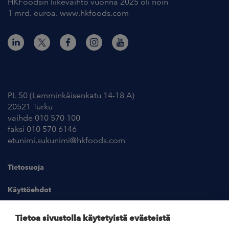
HKFoodsin liikevaihto vuonna 2025 oli noin
1 mrd. euroa. www.hkfoods.com
Yhteystiedot
PL 50 (Lemminkäisenkatu 14-18 A)
20521 Turku
vaihde 010 570 100
faksi 010 570 6146
etunimi.sukunimi@hkfoods.com
Tietosuoja
Käyttöehdot
Kuvapankki
Tietoa sivustolla käytetyistä evästeistä