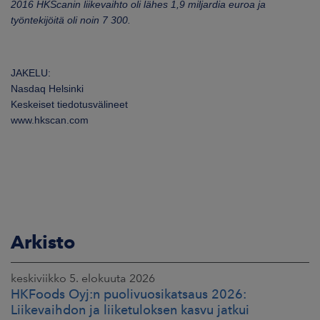
2016 HKScanin liikevaihto oli lähes 1,9 miljardia euroa ja
työntekijöitä oli noin 7 300.
JAKELU:
Nasdaq Helsinki
Keskeiset tiedotusvälineet
www.hkscan.com
Arkisto
keskiviikko 5. elokuuta 2026
HKFoods Oyj:n puolivuosikatsaus 2026:
Liikevaihdon ja liiketuloksen kasvu jatkui