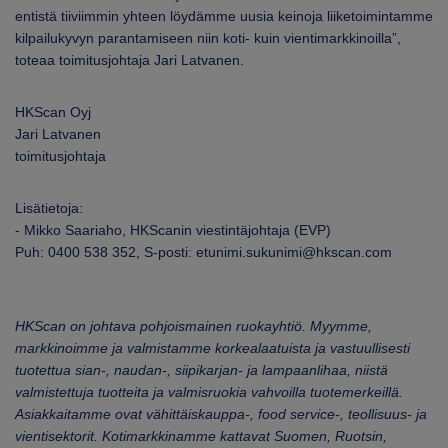
entistä tiiviimmin yhteen löydämme uusia keinoja liiketoimintamme
kilpailukyvyn parantamiseen niin koti- kuin vientimarkkinoilla”,
toteaa toimitusjohtaja Jari Latvanen.
HKScan Oyj
Jari Latvanen
toimitusjohtaja
Lisätietoja:
- Mikko Saariaho, HKScanin viestintäjohtaja (EVP)
Puh: 0400 538 352, S-posti: etunimi.sukunimi@hkscan.com
HKScan on johtava pohjoismainen ruokayhtiö. Myymme,
markkinoimme ja valmistamme korkealaatuista ja vastuullisesti
tuotettua sian-, naudan-, siipikarjan- ja lampaanlihaa, niistä
valmistettuja tuotteita ja valmisruokia vahvoilla tuotemerkeillä.
Asiakkaitamme ovat vähittäiskauppa-, food service-, teollisuus- ja
vientisektorit. Kotimarkkinamme kattavat Suomen, Ruotsin,