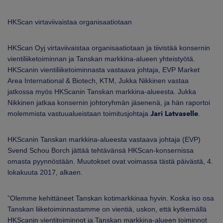
ARKKINAT
HKScan virtaviivaistaa organisaatiotaan
RA
HKScan Oyj virtaviivaistaa organisaatiotaan ja tiivistää konsernin
UUTISHUONE
vientiliiketoiminnan ja Tanskan markkina-alueen yhteistyötä.
HKScanin vientiliiketoiminnasta vastaava johtaja, EVP Market
HTEYSTIEDOT
Area International & Biotech, KTM,
Jukka Nikkinen
vastaa
jatkossa myös HKScanin Tanskan markkina-alueesta. Jukka
Nikkinen jatkaa konsernin johtoryhmän jäsenenä, ja hän raportoi
molemmista vastuualueistaan toimitusjohtaja
Jari Latvaselle
.
HKScanin Tanskan markkina-alueesta vastaava johtaja (EVP)
Svend Schou Borch
jättää tehtävänsä HKScan-konsernissa
omasta pyynnöstään. Muutokset ovat voimassa tästä päivästä, 4.
lokakuuta 2017, alkaen.
”Olemme kehittäneet Tanskan kotimarkkinaa hyvin. Koska iso osa
Tanskan liiketoiminnastamme on vientiä, uskon, että kytkemällä
HKScanin vientitoiminnot ja Tanskan markkina-alueen toiminnot