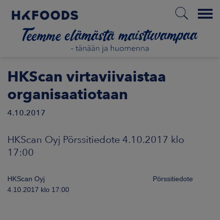
Menu
ETUSIVU
HKScan virtaviivaistaa
organisaatiotaan
4.10.2017
FI
HKScan Oyj Pörssitiedote 4.10.2017 klo
ETOA MEISTÄ
17:00
STUULLISUUS
HKScan Oyj Pörssitiedote
4.10.2017 klo 17:00
JOITTAJAT