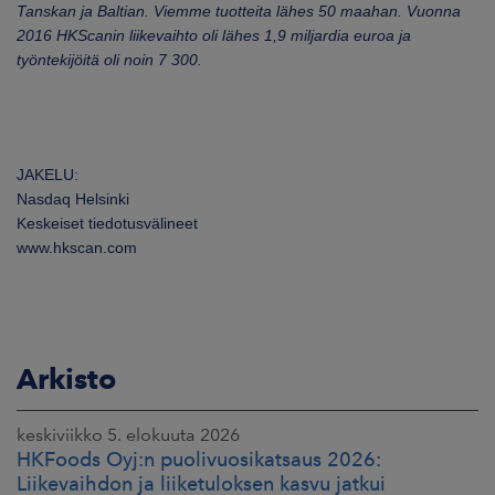
Tanskan ja Baltian. Viemme tuotteita lähes 50 maahan. Vuonna
2016 HKScanin liikevaihto oli lähes 1,9 miljardia euroa ja
työntekijöitä oli noin 7 300.
JAKELU:
Nasdaq Helsinki
Keskeiset tiedotusvälineet
www.hkscan.com
Arkisto
keskiviikko 5. elokuuta 2026
HKFoods Oyj:n puolivuosikatsaus 2026:
Liikevaihdon ja liiketuloksen kasvu jatkui