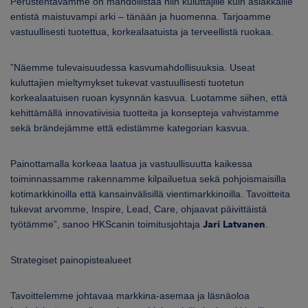
Perustehtävämme on mahdollistaa niin kuluttajille kuin asiakkaille
entistä maistuvampi arki – tänään ja huomenna. Tarjoamme
vastuullisesti tuotettua, korkealaatuista ja terveellistä ruokaa.
”Näemme tulevaisuudessa kasvumahdollisuuksia. Useat
kuluttajien mieltymykset tukevat vastuullisesti tuotetun
korkealaatuisen ruoan kysynnän kasvua. Luotamme siihen, että
kehittämällä innovatiivisia tuotteita ja konsepteja vahvistamme
sekä brändejämme että edistämme kategorian kasvua.
Painottamalla korkeaa laatua ja vastuullisuutta kaikessa
toiminnassamme rakennamme kilpailuetua sekä pohjoismaisilla
kotimarkkinoilla että kansainvälisillä vientimarkkinoilla. Tavoitteita
tukevat arvomme, Inspire, Lead, Care, ohjaavat päivittäistä
työtämme”, sanoo HKScanin toimitusjohtaja
Jari Latvanen
.
Strategiset painopistealueet
Tavoittelemme johtavaa markkina-asemaa ja läsnäoloa