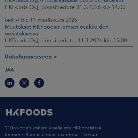
HKFoods Oyj:n Vuosikatsaus 2025 on julkaistu
HKFoods Oyj, pörssitiedote 31.3.2026 klo 14.00
keskiviikko 11. maaliskuuta 2026
Muutokset HKFoodsin omien osakkeiden
omistuksessa
HKFoods Oyj, pörssitiedote, 11.3.2026 klo 15.00
Uutishuoneeseen
JAA
110 vuoden kokemuksella me HKFoodsissa
teemme elämästä maistuvampaa – tänään