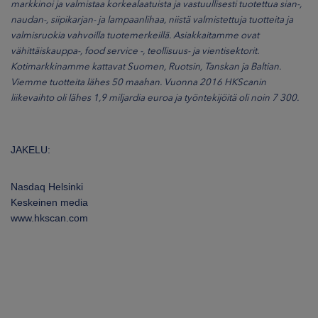
markkinoi ja valmistaa korkealaatuista ja vastuullisesti tuotettua sian-,
naudan-, siipikarjan- ja lampaanlihaa, niistä valmistettuja tuotteita ja
valmisruokia vahvoilla tuotemerkeillä. Asiakkaitamme ovat
vähittäiskauppa-, food service -, teollisuus- ja vientisektorit.
Kotimarkkinamme kattavat Suomen, Ruotsin, Tanskan ja Baltian.
Viemme tuotteita lähes 50 maahan. Vuonna 2016 HKScanin
liikevaihto oli lähes 1,9 miljardia euroa ja työntekijöitä oli noin 7 300.
JAKELU:
Nasdaq Helsinki
Keskeinen media
www.hkscan.com