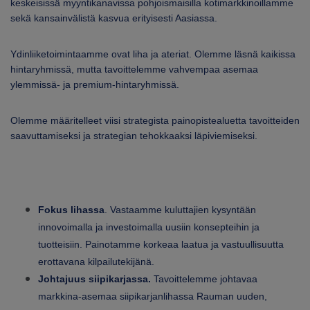
keskeisissä myyntikanavissa pohjoismaisilla kotimarkkinoillamme
sekä kansainvälistä kasvua erityisesti Aasiassa.
Ydinliiketoimintaamme ovat liha ja ateriat. Olemme läsnä kaikissa
hintaryhmissä, mutta tavoittelemme vahvempaa asemaa
ylemmissä- ja premium-hintaryhmissä.
Olemme määritelleet viisi strategista painopistealuetta tavoitteiden
saavuttamiseksi ja strategian tehokkaaksi läpiviemiseksi.
Fokus lihassa
. Vastaamme kuluttajien kysyntään
innovoimalla ja investoimalla uusiin konsepteihin ja
tuotteisiin. Painotamme korkeaa laatua ja vastuullisuutta
erottavana kilpailutekijänä.
Johtajuus siipikarjassa.
Tavoittelemme johtavaa
markkina-asemaa siipikarjanlihassa Rauman uuden,