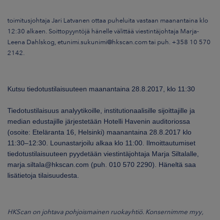
toimitusjohtaja Jari Latvanen ottaa puheluita vastaan maanantaina klo
12:30 alkaen. Soittopyyntöjä hänelle välittää viestintäjohtaja Marja-
Leena Dahlskog, etunimi.sukunimi@hkscan.com tai puh. +358 10 570
2142.
Kutsu tiedotustilaisuuteen maanantaina 28.8.2017, klo 11:30
Tiedotustilaisuus analyytikoille, institutionaalisille sijoittajille ja
median edustajille järjestetään Hotelli Havenin auditoriossa
(osoite: Eteläranta 16, Helsinki) maanantaina 28.8.2017 klo
11:30–12:30. Lounastarjoilu alkaa klo 11:00. Ilmoittautumiset
tiedotustilaisuuteen pyydetään viestintäjohtaja Marja Siltalalle,
marja.siltala@hkscan.com (puh. 010 570 2290). Häneltä saa
lisätietoja tilaisuudesta.
HKScan on johtava pohjoismainen ruokayhtiö. Konsernimme myy,