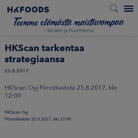
Menu
ETUSIVU
HKScan tarkentaa
strategiaansa
25.8.2017
FI
HKScan Oyj Pörssitiedote 25.8.2017, klo
ETOA MEISTÄ
12:00
STUULLISUUS
HKScan Oyj
Pörssitiedote 25.8.2017, klo 12:00
JOITTAJAT