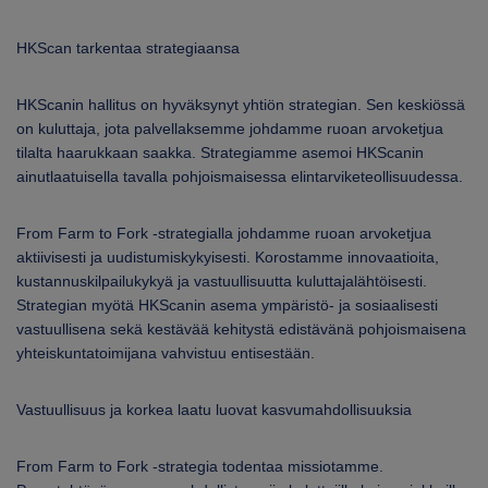
ARKKINAT
HKScan tarkentaa strategiaansa
RA
HKScanin hallitus on hyväksynyt yhtiön strategian. Sen keskiössä
UUTISHUONE
on kuluttaja, jota palvellaksemme johdamme ruoan arvoketjua
tilalta haarukkaan saakka. Strategiamme asemoi HKScanin
HTEYSTIEDOT
ainutlaatuisella tavalla pohjoismaisessa elintarviketeollisuudessa.
From Farm to Fork -strategialla johdamme ruoan arvoketjua
aktiivisesti ja uudistumiskykyisesti. Korostamme innovaatioita,
kustannuskilpailukykyä ja vastuullisuutta kuluttajalähtöisesti.
Strategian myötä HKScanin asema ympäristö- ja sosiaalisesti
vastuullisena sekä kestävää kehitystä edistävänä pohjoismaisena
yhteiskuntatoimijana vahvistuu entisestään.
Vastuullisuus ja korkea laatu luovat kasvumahdollisuuksia
From Farm to Fork -strategia todentaa missiotamme.