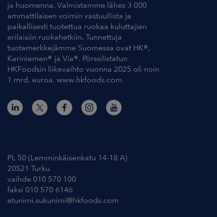
ja huomenna. Valmistamme lähes 3 000
ammattilaisen voimin vastuullista ja
paikallisesti tuotettua ruokaa kuluttajien
erilaisiin ruokahetkiin. Tunnettuja
tuotemerkkejämme Suomessa ovat HK®,
Kariniemen® ja Via®. Pörssilistatun
HKFoodsin liikevaihto vuonna 2025 oli noin
1 mrd. euroa. www.hkfoods.com
Yhteystiedot
PL 50 (Lemminkäisenkatu 14-18 A)
20521 Turku
vaihde 010 570 100
faksi 010 570 6146
etunimi.sukunimi@hkfoods.com