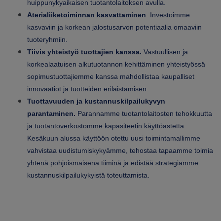
huippunykyaikaisen tuotantolaitoksen avulla.
Aterialiiketoiminnan kasvattaminen
. Investoimme
kasvaviin ja korkean jalostusarvon potentiaalia omaaviin
tuoteryhmiin.
Tiivis yhteistyö tuottajien kanssa.
Vastuullisen ja
korkealaatuisen alkutuotannon kehittäminen yhteistyössä
sopimustuottajiemme kanssa mahdollistaa kaupalliset
innovaatiot ja tuotteiden erilaistamisen.
Tuottavuuden ja kustannuskilpailukyvyn
parantaminen.
Parannamme tuotantolaitosten tehokkuutta
ja tuotantoverkostomme kapasiteetin käyttöastetta.
Kesäkuun alussa käyttöön otettu uusi toimintamallimme
vahvistaa uudistumiskykyämme, tehostaa tapaamme toimia
yhtenä pohjoismaisena tiiminä ja edistää strategiamme
kustannuskilpailukykyistä toteuttamista.