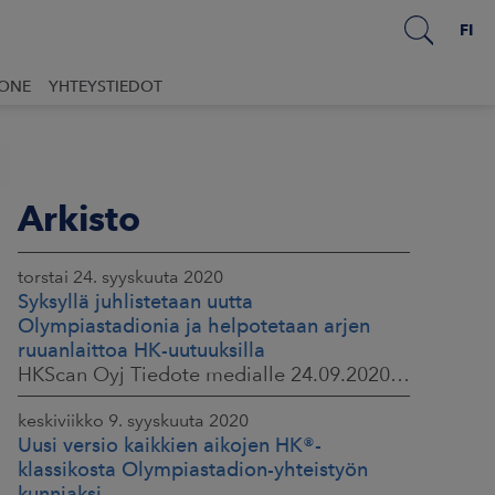
FI
UONE
YHTEYSTIEDOT
Arkisto
torstai 24. syyskuuta 2020
Syksyllä juhlistetaan uutta
Olympiastadionia ja helpotetaan arjen
ruuanlaittoa HK-uutuuksilla
HKScan Oyj Tiedote medialle 24.09.2020 klo 09:30
keskiviikko 9. syyskuuta 2020
Uusi versio kaikkien aikojen HK®-
klassikosta Olympiastadion-yhteistyön
kunniaksi