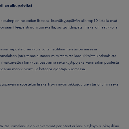
illan alkupaloiksi
etuimpien reseptien listassa. Itsenäisyyspäivän alla top10 listalla ovat
rsaan fileepaisti uunijuureksilla, burgundinpata, makaronilaatikko ja
laisia naposteluherkkuja, joita nautitaan television ääressä
uomalaisen joulutapaslautasen valmistamista laadukkaista kotimaisista
 ilmakuivattua kinkkua, pastramia sekä kyytipojaksi värinsäkin puolesta
Scanin markkinointi- ja kategoriajohtaja Suomessa
.
syyspäivän napostelun lisäksi hyvin myös pikkujoulujen tarjoiluihin sekä
tä itäsuomalaisilla on vahvemmat perinteet erilaisiin syksyn ruokajuhliin