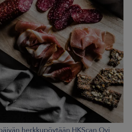
yspäivän herkkupöytään HKScan Oyj