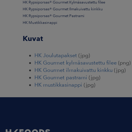
HK Rypsiporsas® Gourmet Kylmäsavustettu filee
HK Rypsiporsas® Gourmet Ilmakuivattu kinkku
HK Rypsiporsas® Gourmet Pastrami
HK Mustikkasinappi
Kuvat
HK Joulutapakset
(jpg)
HK Gourmet kylmäsavustettu filee
(png)
HK Gourmet ilmakuivattu kinkku
(jpg)
HK Gourmet pastrami
(jpg)
HK mustikkasinappi
(jpg)