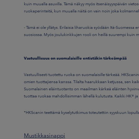
kuin muualla asuvilla. Tämä näkyy myös itsenäisyyspäivän vietossa.
ruokaperinteitä, kun muualla näitä on vain noin joka kolmannel
- Tämä ei ole yllätys. Erilaisia liharuokia syödään Itä-Suomess
suosiossa. Myös joulukinkkujen rooli on heillä suurempi kuin 
Vastuullisuus on suomalaisille entistäkin tärkeämpää
Vastuullisesti tuotettu ruoka on suomalaisille tärkeää. HKScani
omien tuottajiensa kanssa. Tilalta haarukkaan ketjussa, sen kai
Suomalainen eläintuotanto on maailman kärkeä eläinten hyvinvo
tuottaa ruokaa mahdollisimman lähellä kulutusta. Kaikki HK® ja
*HKScanin teettämä kyselytutkimus toteutettiin syyskuun lopulla
Mustikkasinappi