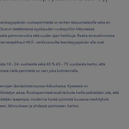
senäisyyspäivän ruokaperinteitä on eniten itäsuomalaisilla sekä eri
i HKScanin teettämässä syyskauden ruokajuhliin liittyneessä
 sekä perinneruokia että uuden ajan herkkuja. Raaka-ainevalinnoissa
t reseptihaut HK.fi - verkkosivuilta itsenäisyyspäivän alla ovat
 18 – 24 -vuotiaista sekä 45 % 65 – 75 -vuotiaista kertoi, että
hmissä näitä perinteitä on vain joka kolmannella.
 arvojen läsnäolosta tuossa ikäluokassa. Kyseessä on
istelyn aikaa. Ruokaperinteet eivät tarkoita heille pelkästään sitä, että
liitetään laajempia, modernia hyvää syömistä kuvaavia merkityksiä.
uteen, lähiruokaan ja yhdessä syömiseen, kertoo