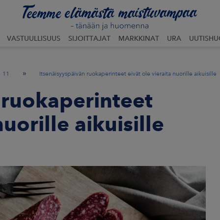
VASTUULLISUUS
SIJOITTAJAT
MARKKINAT
URA
UUTISH
»
11
Itsenäisyyspäivän ruokaperinteet eivät ole vieraita nuorille aikuisille
 ruokaperinteet
nuorille aikuisille