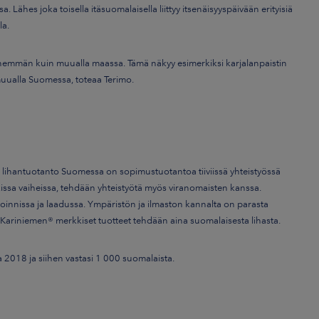
 Lähes joka toisella itäsuomalaisella liittyy itsenäisyyspäivään erityisiä
la.
a enemmän kuin muualla maassa. Tämä näkyy esimerkiksi karjalanpaistin
muualla Suomessa, toteaa Terimo.
n lihantuotanto Suomessa on sopimustuotantoa tiiviissä yhteistyössä
kissa vaiheissa, tehdään yhteistyötä myös viranomaisten kanssa.
innissa ja laadussa. Ympäristön ja ilmaston kannalta on parasta
 Kariniemen® merkkiset tuotteet tehdään aina suomalaisesta lihasta.
 2018 ja siihen vastasi 1 000 suomalaista.