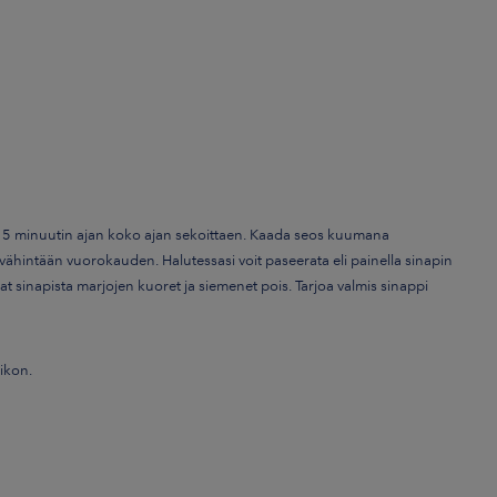
in 15 minuutin ajan koko ajan sekoittaen. Kaada seos kuumana
vähintään vuorokauden. Halutessasi voit paseerata eli painella sinapin
saat sinapista marjojen kuoret ja siemenet pois. Tarjoa valmis sinappi
iikon.