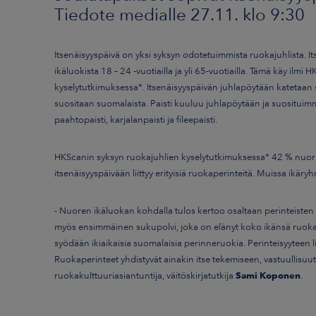
Tiedote medialle 27.11. klo 9:30
Itsenäisyyspäivä on yksi syksyn odotetuimmista ruokajuhlista. It
ikäluokista 18 – 24 -vuotiailla ja yli 65-vuotiailla. Tämä käy ilm
kyselytutkimuksessa*. Itsenäisyyspäivän juhlapöytään katetaan
suositaan suomalaista. Paisti kuuluu juhlapöytään ja suosituimma
paahtopaisti, karjalanpaisti ja fileepaisti.
HKScanin syksyn ruokajuhlien kyselytutkimuksessa* 42 % nuorista
itsenäisyyspäivään liittyy erityisiä ruokaperinteitä. Muissa ikäry
- Nuoren ikäluokan kohdalla tulos kertoo osaltaan perinteisten
myös ensimmäinen sukupolvi, joka on elänyt koko ikänsä ruokafiil
syödään ikiaikaisia suomalaisia perinneruokia. Perinteisyyteen 
Ruokaperinteet yhdistyvät ainakin itse tekemiseen, vastuullisu
ruokakulttuuriasiantuntija, väitöskirjatutkija
Sami Koponen
.