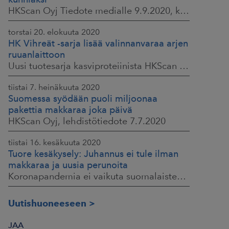
HKScan Oyj Tiedote medialle 9.9.2020, klo 9.30
torstai 20. elokuuta 2020
HK Vihreät -sarja lisää valinnanvaraa arjen
ruuanlaittoon
Uusi tuotesarja kasviproteiinista HKScan Oyj Tiedote medialle 20.8.2020, klo 10.00
tiistai 7. heinäkuuta 2020
Suomessa syödään puoli miljoonaa
pakettia makkaraa joka päivä
HKScan Oyj, lehdistötiedote 7.7.2020
tiistai 16. kesäkuuta 2020
Tuore kesäkysely: Juhannus ei tule ilman
makkaraa ja uusia perunoita
Koronapandemia ei vaikuta suomalaisten juhannusherkutteluun HKScan Oyj Tiedote medialle 16.6.2020 klo 9:30
Uutishuoneeseen
JAA