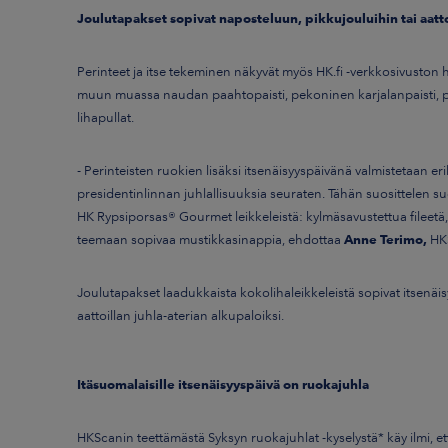
Joulutapakset sopivat naposteluun, pikkujouluihin tai aatto
Perinteet ja itse tekeminen näkyvät myös HK.fi -verkkosivuston ha
muun muassa naudan paahtopaisti, pekoninen karjalanpaisti, po
lihapullat.
- Perinteisten ruokien lisäksi itsenäisyyspäivänä valmistetaan eri
presidentinlinnan juhlallisuuksia seuraten. Tähän suosittelen s
HK Rypsiporsas® Gourmet leikkeleistä: kylmäsavustettua fileetä,
teemaan sopivaa mustikkasinappia, ehdottaa
Anne Terimo,
HK
Joulutapakset laadukkaista kokolihaleikkeleistä sopivat itsenäi
aattoillan juhla-aterian alkupaloiksi.
Itäsuomalaisille itsenäisyyspäivä on ruokajuhla
HKScanin teettämästä Syksyn ruokajuhlat -kyselystä* käy ilmi, et