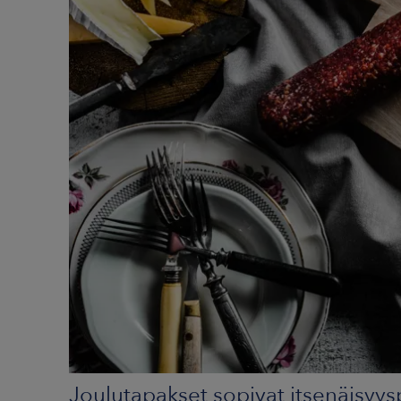
Joulutapakset sopivat itsenäisy