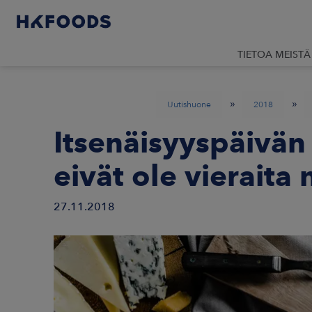
TIETOA MEISTÄ
»
»
Uutishuone
2018
Itsenäisyyspäivän
eivät ole vieraita 
27.11.2018