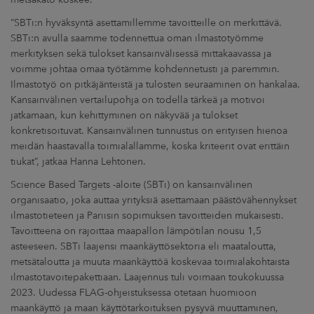
”SBTi:n hyväksyntä asettamillemme tavoitteille on merkittävä.
SBTi:n avulla saamme todennettua oman ilmastotyömme
merkityksen sekä tulokset kansainvälisessä mittakaavassa ja
voimme johtaa omaa työtämme kohdennetusti ja paremmin.
Ilmastotyö on pitkäjänteistä ja tulosten seuraaminen on hankalaa.
Kansainvälinen vertailupohja on todella tärkeä ja motivoi
jatkamaan, kun kehittyminen on näkyvää ja tulokset
konkretisoituvat. Kansainvälinen tunnustus on erityisen hienoa
meidän haastavalla toimialallamme, koska kriteerit ovat erittäin
tiukat”, jatkaa Hanna Lehtonen.
Science Based Targets -aloite (SBTi) on kansainvälinen
organisaatio, joka auttaa yrityksiä asettamaan päästövähennykset
ilmastotieteen ja Pariisin sopimuksen tavoitteiden mukaisesti.
Tavoitteena on rajoittaa maapallon lämpötilan nousu 1,5
asteeseen. SBTi laajensi maankäyttösektoria eli maataloutta,
metsätaloutta ja muuta maankäyttöä koskevaa toimialakohtaista
ilmastotavoitepakettiaan. Laajennus tuli voimaan toukokuussa
2023. Uudessa FLAG-ohjeistuksessa otetaan huomioon
maankäyttö ja maan käyttötarkoituksen pysyvä muuttaminen,