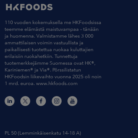
110 vuoden kokemuksella me HKFoodsissa
teemme elämästä maistuvampaa – tänään
ja huomenna. Valmistamme lähes 3 000
ammattilaisen voimin vastuullista ja
paikallisesti tuotettua ruokaa kuluttajien
erilaisiin ruokahetkiin. Tunnettuja
tuotemerkkejämme Suomessa ovat HK®,
Kariniemen® ja Via®. Pörssilistatun
HKFoodsin liikevaihto vuonna 2025 oli noin
1 mrd. euroa. www.hkfoods.com
Yhteystiedot
PL 50 (Lemminkäisenkatu 14-18 A)