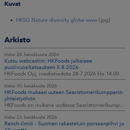
Kuvat
HKSG Nature diversity globe www
(jpg)
Arkisto
tiistai 28. heinäkuuta 2026
Kutsu webcastiin: HKFoods julkaisee
puolivuosikatsauksen 5.8.2026
HKFoods Oyj, mediatiedote 28.7.2026 klo 14.00
tiistai 30. kesäkuuta 2026
HKFoods mukaan uuteen Saaristomerikumppanit-
yhteistyöhön
HKFoods on mukana uudessa Saaristomerikumppanit-hankkeessa, joka kokoaa yhteen elintarviketeollisuuden, kaupan, maataloustuottajat ja asiantuntijat. Tavoitteena
tiistai 23. kesäkuuta 2026
Ranch-ilmiö – Suomen rakastetuin porsaanpihvi jo
10 vuotta