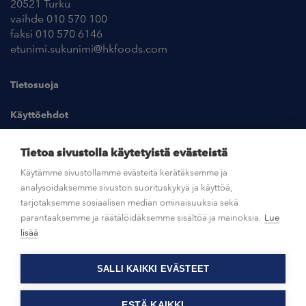
20521 Turku
vaihde 010 570 100
faksi 010 570 6146
etunimi.sukunimi@hkfoods.com
Tietosuoja
Käyttöehdot
Kuvapankki
Tietoa sivustolla käytetyistä evästeistä
Käytämme sivustollamme evästeitä kerätäksemme ja
analysoidaksemme sivuston suorituskykyä ja käyttöä,
UUTISHUONE
tarjotaksemme sosiaalisen median ominaisuuksia sekä
parantaaksemme ja räätälöidäksemme sisältöä ja mainoksia.
Lue
AVOIMET TYÖPAIKAT
lisää
SALLI KAIKKI EVÄSTEET
OTA YHTEYTTÄ
ESTÄ KAIKKI