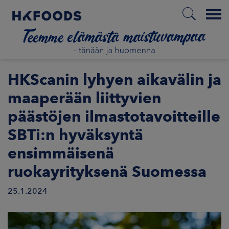
Menu
ETUSIVU
HKScanin lyhyen aikavälin ja
maaperään liittyvien
päästöjen ilmastotavoitteille
FI
SBTi:n hyväksyntä
ensimmäisenä
ETOA MEISTÄ
ruokayrityksenä Suomessa
STUULLISUUS
25.1.2024
JOITTAJAT