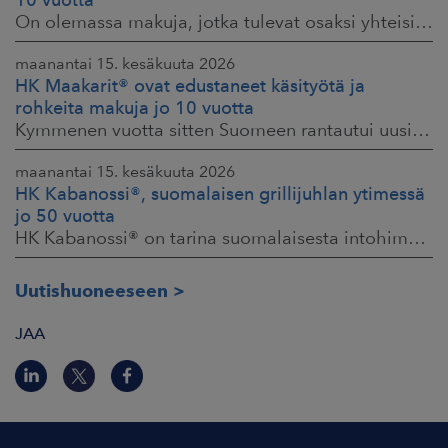
On olemassa makuja, jotka tulevat osaksi yhteisiä ruokahetkiä ja -muistoja. HK® Viljaporsaan fileepihvi Ranch on juuri sellainen. Klassikko, joka on hallinnut
maanantai 15. kesäkuuta 2026
HK Maakarit® ovat edustaneet käsityötä ja
rohkeita makuja jo 10 vuotta
Kymmenen vuotta sitten Suomeen rantautui uusi ilmiö: artesaanihenkisyys. Pienpanimoiden ja käsityöläistuotteiden nostaessa päätään HKFoodsilla tunnistettiin,
maanantai 15. kesäkuuta 2026
HK Kabanossi®, suomalaisen grillijuhlan ytimessä
jo 50 vuotta
HK Kabanossi® on tarina suomalaisesta intohimosta, innovaatiosta ja yhteisistä hetkistä grillin äärellä. Se on legenda, joka ei alkanut suurista strategioista,
Uutishuoneeseen
JAA