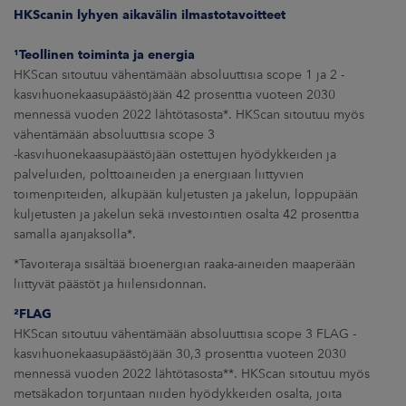
HKScanin lyhyen aikavälin
ilmastotavoitteet
¹Teollinen toiminta ja energia
HKScan sitoutuu vähentämään absoluuttisia scope 1 ja 2 -
kasvihuonekaasupäästöjään 42 prosenttia vuoteen 2030
mennessä vuoden 2022 lähtötasosta*. HKScan sitoutuu myös
vähentämään absoluuttisia scope 3
-kasvihuonekaasupäästöjään ostettujen hyödykkeiden ja
palveluiden, polttoaineiden ja energiaan liittyvien
toimenpiteiden, alkupään kuljetusten ja jakelun, loppupään
kuljetusten ja jakelun sekä investointien osalta 42 prosenttia
samalla ajanjaksolla*.
*Tavoiteraja sisältää bioenergian raaka-aineiden maaperään
liittyvät päästöt ja hiilensidonnan.
²FLAG
HKScan sitoutuu vähentämään absoluuttisia scope 3 FLAG -
kasvihuonekaasupäästöjään 30,3 prosenttia vuoteen 2030
mennessä vuoden 2022 lähtötasosta**. HKScan sitoutuu myös
metsäkadon torjuntaan niiden hyödykkeiden osalta, joita