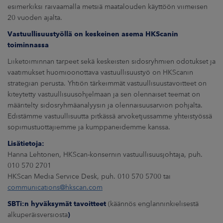
esimerkiksi raivaamalla metsiä maatalouden käyttöön viimeisen
20 vuoden ajalta.
Vastuullisuustyöllä on keskeinen asema HKScanin
toiminnassa
Liiketoiminnan tarpeet sekä keskeisten sidosryhmien odotukset ja
vaatimukset huomioonottava vastuullisuustyö on HKScanin
strategian perusta. Yhtiön tärkeimmät vastuullisuustavoitteet on
kiteytetty vastuullisuusohjelmaan ja sen olennaiset teemat on
määritelty sidosryhmäanalyysin ja olennaisuusarvion pohjalta.
Edistämme vastuullisuutta pitkässä arvoketjussamme yhteistyössä
sopimustuottajiemme ja kumppaneidemme kanssa.
Lisätietoja:
Hanna Lehtonen, HKScan-konsernin vastuullisuusjohtaja, puh.
010 570 2701
HKScan Media Service Desk, puh. 010 570 5700 tai
communications@hkscan.com
SBTi:n hyväksymät tavoitteet
(käännös englanninkielisestä
alkuperäisversiosta
)