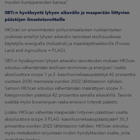
muiden kumppaneiden kanssa.”
SBTi:n hyväksyntä lyhyen aikavälin
ja maaperään liittyvien
päästöjen
ilmastotavoitteille
HKScan on ensimmäisten pohjoismaalaisten ruokayritysten
joukossa eritellyt lyhyen aikavälin tavoitteet teollisuudessa
käytetylle energialle (Industrial) ja maankäyttösektorille (Forest,
Land and Agriculture = FLAG).
SBTi:n hyväksymien lyhyen aikavälin tavoitteiden mukaan HKScan
sitoutuu vähentämään teollisen toiminnan ja energian¹ osalta
absoluuttisia scope 1 ja 2 -kasvihuonekaasupäästöjä 42 prosenttia
vuoteen 2030 mennessä vuoden 2022 lähtötasoon nähden.
Samoin HKScan sitoutuu vähentämään määrättyjen scope 3 -
kategorioiden päästöjä 42 prosenttia samalla aikavälillä. Tavoite
sisältää myös bioenergian raaka-aineisiin liittyvät päästöt.
Lisäksi HKScan vähentää maaperään liittyvien päästöjen osalta
absoluuttisia scope 3 FLAG -kasvihuonekaasupäästöjään² 30,3
prosenttia vuoden 2022 lähtötasoon nähden. HKScan sitoutuu
myös metsäkadon torjuntaan niiden hyödykkeiden osalta, joita
metsäkato koskee.