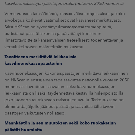
kasvihuonekaasujen päästöjen osalta (net zero) 2050 mennessä.
Viime vuosina lainsäädäntö, kansainväliset ohjeistukset ja koko
arvoketjua koskevat vaatimukset ovat kasvaneet merkittävästi.
Siksi HKScan on syventänyt ilmastotyönsä toimenpiteitä,
uudistanut päästölaskentaa ja päivittänyt konsernin
ilmastotavoitteita kansainvälisen tieteellisesti todennettavan ja
vertailukelpoisen määritelmän mukaisesti.
Tavoitteena merkittäviä leikkauksia
kasvihuonekaasupäästöihin
Kasvihuonekaasujen kokonaispäästöjen merkittävä leikkaaminen
on HKScanin ensisijainen tapa saavuttaa nettonolla vuoteen 2050
mennessä. Tavoitteen saavuttamiseksi kasvihuonekaasujen
leikkaamista on lisäksi täydennettävä kestävillä hiilenpoistoilla
joko luonnon tai teknisten ratkaisujen avulla. Tarkoituksena on
eliminoida jäljelle jääneet päästöt ja saavuttaa tällä tavoin
päästöjen vaikutusten nollataso.
Maankäytön ja sen muutoksen sekä koko ruokaketjun
päästöt huomioitu