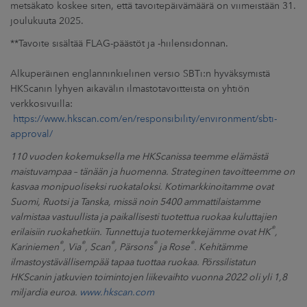
metsäkato koskee siten, että tavoitepäivämäärä on viimeistään 31.
joulukuuta 2025.
**Tavoite sisältää FLAG-päästöt ja -hiilensidonnan.
Alkuperäinen englanninkielinen versio SBTi:n hyväksymistä
HKScanin lyhyen aikavälin ilmastotavoitteista on yhtiön
verkkosivuilla:
https://www.hkscan.com/en/responsibility/environment/sbti-
approval/
110 vuoden kokemuksella me HKScanissa teemme elämästä
maistuvampaa – tänään ja huomenna. Strateginen tavoitteemme on
kasvaa monipuoliseksi ruokataloksi. Kotimarkkinoitamme ovat
Suomi, Ruotsi ja Tanska, missä noin 5400 ammattilaistamme
valmistaa vastuullista ja paikallisesti tuotettua ruokaa kuluttajien
®
erilaisiin ruokahetkiin. Tunnettuja tuotemerkkejämme ovat HK
,
®
®
®
®
®
Kariniemen
, Via
, Scan
, Pärsons
ja Rose
. Kehitämme
ilmastoystävällisempää tapaa tuottaa ruokaa. Pörssilistatun
HKScanin jatkuvien toimintojen liikevaihto vuonna 2022 oli yli 1,8
miljardia euroa.
www.hkscan.com