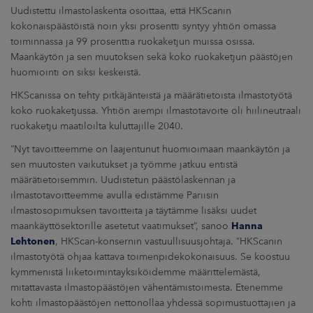
Uudistettu ilmastolaskenta osoittaa, että HKScanin
kokonaispäästöistä noin yksi prosentti syntyy yhtiön omassa
toiminnassa ja 99 prosenttia ruokaketjun muissa osissa.
Maankäytön ja sen muutoksen sekä koko ruokaketjun päästöjen
huomiointi on siksi keskeistä.
HKScanissa on tehty pitkäjänteistä ja määrätietoista ilmastotyötä
koko ruokaketjussa. Yhtiön aiempi ilmastotavoite oli hiilineutraali
ruokaketju maatiloilta kuluttajille 2040.
”Nyt tavoitteemme on laajentunut huomioimaan maankäytön ja
sen muutosten vaikutukset ja työmme jatkuu entistä
määrätietoisemmin. Uudistetun päästölaskennan ja
ilmastotavoitteemme avulla edistämme Pariisin
ilmastosopimuksen tavoitteita ja täytämme lisäksi uudet
maankäyttösektorille asetetut vaatimukset”, sanoo
Hanna
Lehtonen
, HKScan-konsernin vastuullisuusjohtaja. ”HKScanin
ilmastotyötä ohjaa kattava toimenpidekokonaisuus. Se koostuu
kymmenistä liiketoimintayksiköidemme määrittelemästä,
mitattavasta ilmastopäästöjen vähentämistoimesta. Etenemme
kohti ilmastopäästöjen nettonollaa yhdessä sopimustuottajien ja