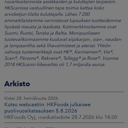
ruoantuotannosta asiakkaiden ja kuluttajien tarpeisiin.
HKScanissa vastuullinen tapa toimia kattaa koko
arvoketjun tilalta kuluttajalle. Lähes 7 200
ammattilaistamme varmistavat lupauksen tuotteidemme
hyvästä mausta ja laadusta. Kotimarkkinoitamme ovat
Suomi, Ruotsi, Tanska ja Baltia. Monipuoliseen
tuotevalikoimaamme kuuluvat siipikarjan-, sian-, naudan-
ja lampaanliha sekä lihavalmisteet ja ateriat. Yhtiön
vahvoja tuotemerkkejä ovat HK®, Kariniemen®, Via®,
Scan®, Pärsons®, Rakvere®, Tallegg® ja Rose®. Vuonna
2018 HKScanin liikevaihto oli 1,7 miljardia euroa.
Arkisto
tiistai 28. heinäkuuta 2026
Kutsu webcastiin: HKFoods julkaisee
puolivuosikatsauksen 5.8.2026
HKFoods Oyj, mediatiedote 28.7.2026 klo 14.00