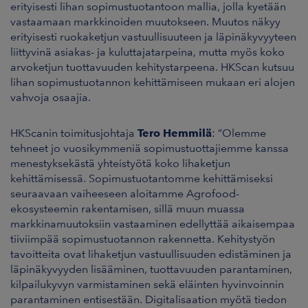
erityisesti lihan sopimustuotantoon mallia, jolla kyetään
ARKKINAT
vastaamaan markkinoiden muutokseen. Muutos näkyy
erityisesti ruokaketjun vastuullisuuteen ja läpinäkyvyyteen
RA
liittyvinä asiakas- ja kuluttajatarpeina, mutta myös koko
arvoketjun tuottavuuden kehitystarpeena. HKScan kutsuu
UUTISHUONE
lihan sopimustuotannon kehittämiseen mukaan eri alojen
vahvoja osaajia.
HTEYSTIEDOT
HKScanin toimitusjohtaja
Tero Hemmilä
: ”Olemme
tehneet jo vuosikymmeniä sopimustuottajiemme kanssa
menestyksekästä yhteistyötä koko lihaketjun
kehittämisessä. Sopimustuotantomme kehittämiseksi
seuraavaan vaiheeseen aloitamme Agrofood-
ekosysteemin rakentamisen, sillä muun muassa
markkinamuutoksiin vastaaminen edellyttää aikaisempaa
tiiviimpää sopimustuotannon rakennetta. Kehitystyön
tavoitteita ovat lihaketjun vastuullisuuden edistäminen ja
läpinäkyvyyden lisääminen, tuottavuuden parantaminen,
kilpailukyvyn varmistaminen sekä eläinten hyvinvoinnin
parantaminen entisestään. Digitalisaation myötä tiedon