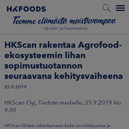
Menu
ETUSIVU
HKScan rakentaa Agrofood-
ekosysteemin lihan
sopimustuotannon
FI
seuraavana kehitysvaiheena
25.9.2019
ETOA MEISTÄ
HKScan Oyj, Tiedote medialle, 25.9.2019 klo
STUULLISUUS
9.00
JOITTAJAT
HKScan lähtee rakentamaan koko arvoketjuunsa ja