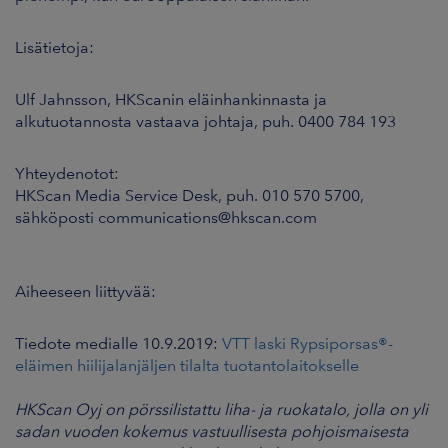
Lisätietoja:
Ulf Jahnsson,
HKScanin eläinhankinnasta ja
alkutuotannosta vastaava johtaja
, puh. 0400 784 193
Yhteydenotot:
HKScan Media Service Desk, puh. 010 570 5700,
sähköposti
communications@hkscan.com
Aiheeseen liittyvää:
Tiedote medialle 10.9.2019:
VTT laski Rypsiporsas®-
eläimen hiilijalanjäljen tilalta tuotantolaitokselle
HKScan Oyj on pörssilistattu liha- ja ruokatalo, jolla on yli
sadan vuoden kokemus vastuullisesta pohjoismaisesta