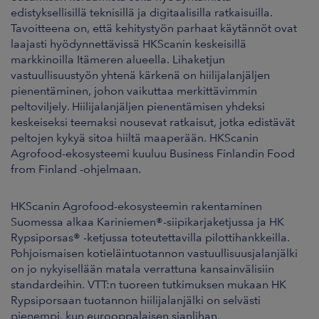
edistyksellisillä teknisillä ja digitaalisilla ratkaisuilla.
Tavoitteena on, että kehitystyön parhaat käytännöt ovat
laajasti hyödynnettävissä HKScanin keskeisillä
markkinoilla Itämeren alueella. Lihaketjun
vastuullisuustyön yhtenä kärkenä on hiilijalanjäljen
pienentäminen, johon vaikuttaa merkittävimmin
peltoviljely. Hiilijalanjäljen pienentämisen yhdeksi
keskeiseksi teemaksi nousevat ratkaisut, jotka edistävät
peltojen kykyä sitoa hiiltä maaperään. HKScanin
Agrofood-ekosysteemi kuuluu Business Finlandin Food
from Finland -ohjelmaan.
HKScanin Agrofood-ekosysteemin rakentaminen
Suomessa alkaa Kariniemen®-siipikarjaketjussa ja HK
Rypsiporsas® -ketjussa toteutettavilla pilottihankkeilla.
Pohjoismaisen kotieläintuotannon vastuullisuusjalanjälki
on jo nykyisellään matala verrattuna kansainvälisiin
standardeihin. VTT:n tuoreen tutkimuksen mukaan HK
Rypsiporsaan tuotannon hiilijalanjälki on selvästi
pienempi, kun eurooppalaisen sianlihan.