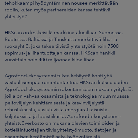
tehokkaampi hyödyntäminen nousee merkittävään
roolin, kuten myös partnereiden kanssa tehtävä
yhteistyö.”
HKScan on keskeisillä markkina-alueillaan Suomessa,
Ruotsissa, Baltiassa ja Tanskassa merkittävä liha- ja
ruokayhtiö, joka tekee tiivistä yhteistyötä noin 7500
sopimus- ja lihantuottajan kanssa. HKScan hankkii
vuosittain noin 400 miljoonaa kiloa lihaa.
Agrofood-ekosysteemi tukee kehitystä kohti yhä
vastuullisempaa ruoantuotantoa. HKScan kutsuu uuden
Agrofood-ekosysteemin rakentamiseen mukaan yrityksiä,
joilla on vahvaa osaamista ja teknologiaa muun muassa
peltoviljelyn kehittämisestä ja kasvinviljelystä,
rehustuksesta, uusiutuvista energiaratkaisuista,
kuljetuksista ja logistiikasta. Agrofood-ekosysteemi -
yhteistyöverkosto on mukana olevien toimijoiden ja
kotieläintuottajien tiivis yhteistyömuoto, tietojen ja
osaamisen keräämistä sekä hyödyntämistä