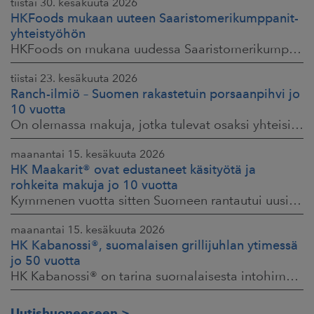
tiistai 30. kesäkuuta 2026
HKFoods mukaan uuteen Saaristomerikumppanit-
yhteistyöhön
HKFoods on mukana uudessa Saaristomerikumppanit-hankkeessa, joka kokoaa yhteen elintarviketeollisuuden, kaupan, maataloustuottajat ja asiantuntijat. Tavoitteena
tiistai 23. kesäkuuta 2026
Ranch-ilmiö – Suomen rakastetuin porsaanpihvi jo
10 vuotta
On olemassa makuja, jotka tulevat osaksi yhteisiä ruokahetkiä ja -muistoja. HK® Viljaporsaan fileepihvi Ranch on juuri sellainen. Klassikko, joka on hallinnut
maanantai 15. kesäkuuta 2026
HK Maakarit® ovat edustaneet käsityötä ja
rohkeita makuja jo 10 vuotta
Kymmenen vuotta sitten Suomeen rantautui uusi ilmiö: artesaanihenkisyys. Pienpanimoiden ja käsityöläistuotteiden nostaessa päätään HKFoodsilla tunnistettiin,
maanantai 15. kesäkuuta 2026
HK Kabanossi®, suomalaisen grillijuhlan ytimessä
jo 50 vuotta
HK Kabanossi® on tarina suomalaisesta intohimosta, innovaatiosta ja yhteisistä hetkistä grillin äärellä. Se on legenda, joka ei alkanut suurista strategioista,
Uutishuoneeseen