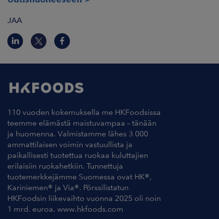
JAA
110 vuoden kokemuksella me HKFoodsissa
teemme elämästä maistuvampaa – tänään
ja huomenna. Valmistamme lähes 3 000
ammattilaisen voimin vastuullista ja
paikallisesti tuotettua ruokaa kuluttajien
erilaisiin ruokahetkiin. Tunnettuja
tuotemerkkejämme Suomessa ovat HK®,
Kariniemen® ja Via®. Pörssilistatun
HKFoodsin liikevaihto vuonna 2025 oli noin
1 mrd. euroa. www.hkfoods.com