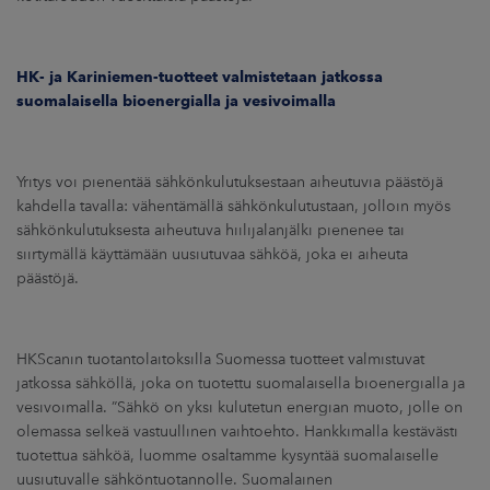
HK- ja Kariniemen-tuotteet valmistetaan jatkossa
suomalaisella bioenergialla ja vesivoimalla
Yritys voi pienentää sähkönkulutuksestaan aiheutuvia päästöjä
kahdella tavalla: vähentämällä sähkönkulutustaan, jolloin myös
sähkönkulutuksesta aiheutuva hiilijalanjälki pienenee tai
siirtymällä käyttämään uusiutuvaa sähköä, joka ei aiheuta
päästöjä.
HKScanin tuotantolaitoksilla Suomessa tuotteet valmistuvat
jatkossa sähköllä, joka on tuotettu suomalaisella bioenergialla ja
vesivoimalla. ”Sähkö on yksi kulutetun energian muoto, jolle on
olemassa selkeä vastuullinen vaihtoehto. Hankkimalla kestävästi
tuotettua sähköä, luomme osaltamme kysyntää suomalaiselle
uusiutuvalle sähköntuotannolle. Suomalainen