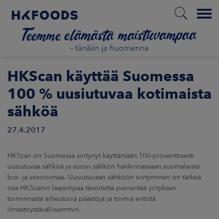
Menu
ETUSIVU
HKScan käyttää Suomessa
100 % uusiutuvaa kotimaista
sähköä
FI
27.4.2017
ETOA MEISTÄ
HKScan on Suomessa siirtynyt käyttämään 100-prosenttisesti
uusiutuvaa sähköä ja suosii sähkön hankinnassaan suomalaista
STUULLISUUS
bio- ja vesivoimaa. Uusiutuvaan sähköön siirtyminen on tärkeä
osa HKScanin laajempaa tavoitetta pienentää yrityksen
JOITTAJAT
toiminnasta aiheutuvia päästöjä ja toimia entistä
ilmastoystävällisemmin.