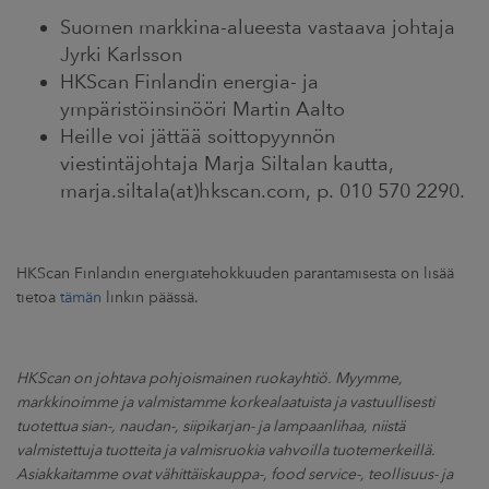
Suomen markkina-alueesta vastaava johtaja
Jyrki Karlsson
HKScan Finlandin energia- ja
ympäristöinsinööri Martin Aalto
Heille voi jättää soittopyynnön
viestintäjohtaja Marja Siltalan kautta,
marja.siltala(at)hkscan.com, p. 010 570 2290.
HKScan Finlandin energiatehokkuuden parantamisesta on lisää
tietoa
tämän
linkin päässä.
HKScan on johtava pohjoismainen ruokayhtiö. Myymme,
markkinoimme ja valmistamme korkealaatuista ja vastuullisesti
tuotettua sian-, naudan-, siipikarjan- ja lampaanlihaa, niistä
valmistettuja tuotteita ja valmisruokia vahvoilla tuotemerkeillä.
Asiakkaitamme ovat vähittäiskauppa-, food service-, teollisuus- ja