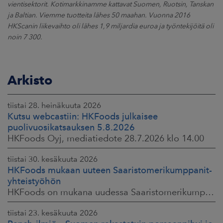
vientisektorit. Kotimarkkinamme kattavat Suomen, Ruotsin, Tanskan
ja Baltian. Viemme tuotteita lähes 50 maahan. Vuonna 2016
HKScanin liikevaihto oli lähes 1,9 miljardia euroa ja työntekijöitä oli
noin 7 300.
Arkisto
tiistai 28. heinäkuuta 2026
Kutsu webcastiin: HKFoods julkaisee
puolivuosikatsauksen 5.8.2026
HKFoods Oyj, mediatiedote 28.7.2026 klo 14.00
tiistai 30. kesäkuuta 2026
HKFoods mukaan uuteen Saaristomerikumppanit-
yhteistyöhön
HKFoods on mukana uudessa Saaristomerikumppanit-hankkeessa, joka kokoaa yhteen elintarviketeollisuuden, kaupan, maataloustuottajat ja asiantuntijat. Tavoitteena
tiistai 23. kesäkuuta 2026