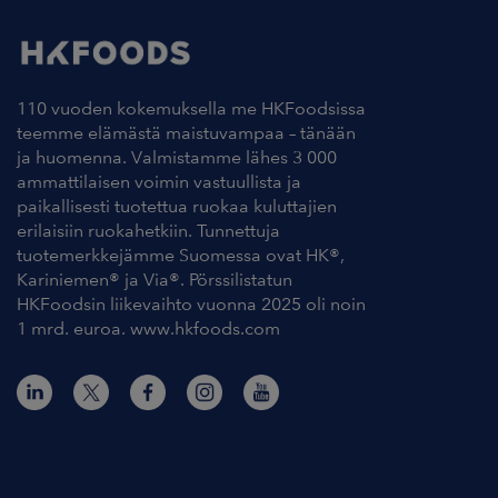
110 vuoden kokemuksella me HKFoodsissa
teemme elämästä maistuvampaa – tänään
ja huomenna. Valmistamme lähes 3 000
ammattilaisen voimin vastuullista ja
paikallisesti tuotettua ruokaa kuluttajien
erilaisiin ruokahetkiin. Tunnettuja
tuotemerkkejämme Suomessa ovat HK®,
Kariniemen® ja Via®. Pörssilistatun
HKFoodsin liikevaihto vuonna 2025 oli noin
1 mrd. euroa. www.hkfoods.com
Yhteystiedot