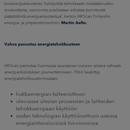
bioenergiantuotanto hyödyntää tehokkaasti metsätalouden
sivutuotteita, vesivoima puolestaan edustaa perinteistä
päästötöntä energiantuotantoa”, kertoo HKScan Finlandin
energia- ja ympäristöinsinööri
Martin Aalto.
Vahva panostus energiatehokkuuteen
HKScan panostaa Suomessa seuraavien vuosien aikana vahvasti
energiankulutuksen pienentämiseen. Yhtiö keskittyy
energiatehokkuustoimissaan:
hukkaenergian talteenottoon
olemassa olevien prosessien ja laitteiden
tehokkaampaan käyttöön
uuden teknologian käyttöönottoon useissa
energiaintensiivisissä toiminnoissa