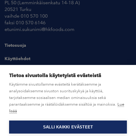
PL 50 (Lemminkäisenkatu 14-18 A)
20521 Turku
vaihde 010 570 100
faksi 010 570 6146
etunimi.sukunimi@hkfoods.com
Tietosuoja
Käyttöehdot
Kuvapankki
Tietoa sivustolla käytetyistä evästeistä
Käytämme sivustollamme evästeitä kerätäksemme ja
analysoidaksemme sivuston suorituskykyä ja käyttöä,
UUTISHUONE
tarjotaksemme sosiaalisen median ominaisuuksia sekä
parantaaksemme ja räätälöidäksemme sisältöä ja mainoksia.
Lue
AVOIMET TYÖPAIKAT
lisää
SALLI KAIKKI EVÄSTEET
OTA YHTEYTTÄ