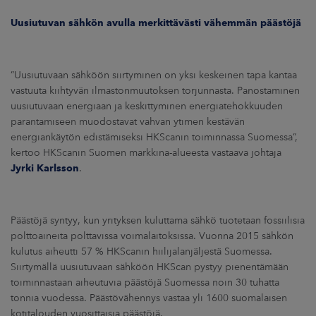
ARKKINAT
Uusiutuvan sähkön avulla merkittävästi vähemmän päästöjä
RA
”Uusiutuvaan sähköön siirtyminen on yksi keskeinen tapa kantaa
UUTISHUONE
vastuuta kiihtyvän ilmastonmuutoksen torjunnasta. Panostaminen
uusiutuvaan energiaan ja keskittyminen energiatehokkuuden
HTEYSTIEDOT
parantamiseen muodostavat vahvan ytimen kestävän
energiankäytön edistämiseksi HKScanin toiminnassa Suomessa”,
kertoo HKScanin Suomen markkina-alueesta vastaava johtaja
Jyrki Karlsson
.
Päästöjä syntyy, kun yrityksen kuluttama sähkö tuotetaan fossiilisia
polttoaineita polttavissa voimalaitoksissa. Vuonna 2015 sähkön
kulutus aiheutti 57 % HKScanin hiilijalanjäljestä Suomessa.
Siirtymällä uusiutuvaan sähköön HKScan pystyy pienentämään
toiminnastaan aiheutuvia päästöjä Suomessa noin 30 tuhatta
tonnia vuodessa. Päästövähennys vastaa yli 1600 suomalaisen
kotitalouden vuosittaisia päästöjä.