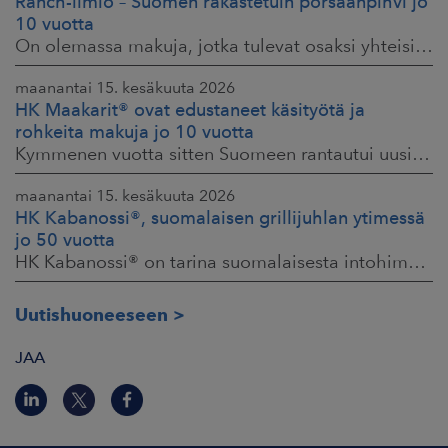
Ranch-ilmiö – Suomen rakastetuin porsaanpihvi jo
10 vuotta
On olemassa makuja, jotka tulevat osaksi yhteisiä ruokahetkiä ja -muistoja. HK® Viljaporsaan fileepihvi Ranch on juuri sellainen. Klassikko, joka on hallinnut
maanantai 15. kesäkuuta 2026
HK Maakarit® ovat edustaneet käsityötä ja
rohkeita makuja jo 10 vuotta
Kymmenen vuotta sitten Suomeen rantautui uusi ilmiö: artesaanihenkisyys. Pienpanimoiden ja käsityöläistuotteiden nostaessa päätään HKFoodsilla tunnistettiin,
maanantai 15. kesäkuuta 2026
HK Kabanossi®, suomalaisen grillijuhlan ytimessä
jo 50 vuotta
HK Kabanossi® on tarina suomalaisesta intohimosta, innovaatiosta ja yhteisistä hetkistä grillin äärellä. Se on legenda, joka ei alkanut suurista strategioista,
Uutishuoneeseen
JAA