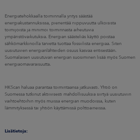
Energiatehokkaalla toiminnalla yritys säästää
energiakustannuksissa, pienentää riippuvuutta ulkoisista
toimijoista ja minimoi toiminnasta aiheutuvia
ympäristövaikutuksia. Energian säästeliäs käyttö poistaa
sähkömarkkinoilla tarvetta tuottaa fossiilista energiaa. Siten
uusiutuvien energianlähteiden osuus kasvaa entisestään.
Suomalaisen uusiutuvan energian suosiminen lisää myös Suomen
energiaomavaraisuutta.
HKScan haluaa parantaa toimintaansa jatkuvasti. Yhtiö on
Suomessa tutkinut aktiivisesti mahdollisuuksia siirtyä uusiutuviin
vaihtoehtoihin myös muissa energian muodoissa, kuten
lämmityksessä tai yhtiön käyttämissä polttoaineissa.
Lisätietoja: