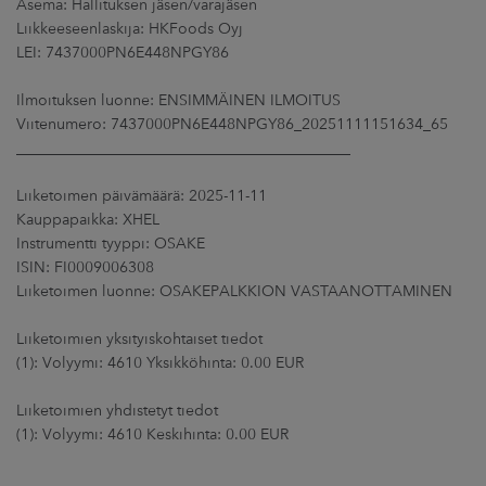
Asema: Hallituksen jäsen/varajäsen
ARKKINAT
Liikkeeseenlaskija: HKFoods Oyj
LEI: 7437000PN6E448NPGY86
RA
Ilmoituksen luonne: ENSIMMÄINEN ILMOITUS
UUTISHUONE
Viitenumero: 7437000PN6E448NPGY86_20251111151634_65
____________________________________________
HTEYSTIEDOT
Liiketoimen päivämäärä: 2025-11-11
Kauppapaikka: XHEL
Instrumentti tyyppi: OSAKE
ISIN: FI0009006308
Liiketoimen luonne: OSAKEPALKKION VASTAANOTTAMINEN
Liiketoimien yksityiskohtaiset tiedot
(1): Volyymi: 4610 Yksikköhinta: 0.00 EUR
Liiketoimien yhdistetyt tiedot
(1): Volyymi: 4610 Keskihinta: 0.00 EUR