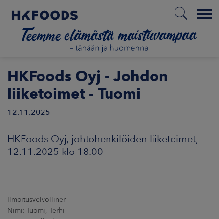
Menu
ETUSIVU
HKFoods Oyj - Johdon
liiketoimet - Tuomi
12.11.2025
FI
HKFoods Oyj, johtohenkilöiden liiketoimet,
ETOA MEISTÄ
12.11.2025 klo 18.00
STUULLISUUS
____________________________________________
JOITTAJAT
Ilmoitusvelvollinen
Nimi: Tuomi, Terhi