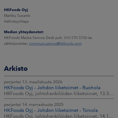
HKFoods Oyj
Markku Suvanto
Hallintojohtaja
Median yhteydenotot:
HKFoods Media Service Desk puh. 010 570 5700 tai
sähköpostitse:
communications@hkfoods.com
Arkisto
perjantai 13. maaliskuuta 2026
HKFoods Oyj - Johdon liiketoimet - Ruohola
HKFoods Oyj, johtohenkilöiden liiketoimet, 13.3.2026 klo 9.30
perjantai 14. marraskuuta 2025
HKFoods Oyj - Johdon liiketoimet - Toivola
HKFoods Oyj, johtohenkilöiden liiketoimet, 14.11.2025 klo 14.00