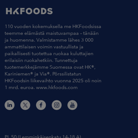
110 vuoden kokemuksella me HKFoodsissa
teemme elämästä maistuvampaa – tänään
ja huomenna. Valmistamme lähes 3 000
ammattilaisen voimin vastuullista ja
paikallisesti tuotettua ruokaa kuluttajien
erilaisiin ruokahetkiin. Tunnettuja
tuotemerkkejämme Suomessa ovat HK®,
Kariniemen® ja Via®. Pörssilistatun
HKFoodsin liikevaihto vuonna 2025 oli noin
1 mrd. euroa. www.hkfoods.com
Yhteystiedot
PL 50 (Lemminkäisenkatu 14-18 A)