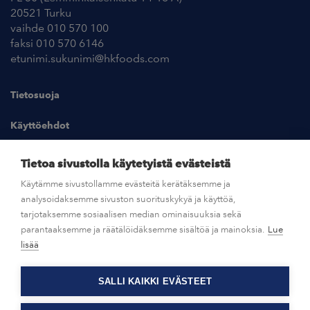
20521 Turku
vaihde 010 570 100
faksi 010 570 6146
etunimi.sukunimi@hkfoods.com
Tietosuoja
Käyttöehdot
Kuvapankki
Tietoa sivustolla käytetyistä evästeistä
Käytämme sivustollamme evästeitä kerätäksemme ja
analysoidaksemme sivuston suorituskykyä ja käyttöä,
UUTISHUONE
tarjotaksemme sosiaalisen median ominaisuuksia sekä
parantaaksemme ja räätälöidäksemme sisältöä ja mainoksia.
Lue
AVOIMET TYÖPAIKAT
lisää
SALLI KAIKKI EVÄSTEET
OTA YHTEYTTÄ