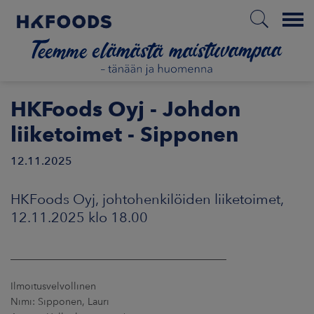
Menu
ETUSIVU
HKFoods Oyj - Johdon
liiketoimet - Sipponen
12.11.2025
FI
HKFoods Oyj, johtohenkilöiden liiketoimet,
ETOA MEISTÄ
12.11.2025 klo 18.00
STUULLISUUS
____________________________________________
JOITTAJAT
Ilmoitusvelvollinen
Nimi: Sipponen, Lauri