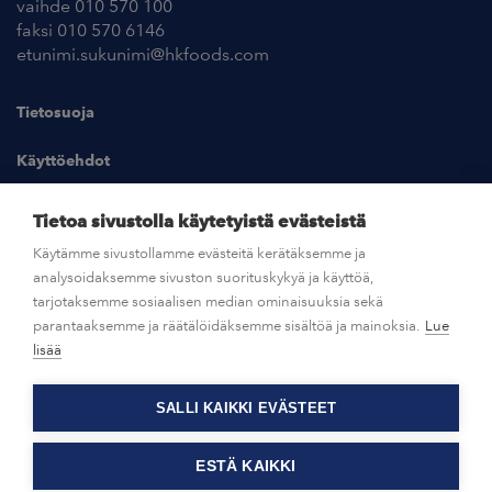
vaihde 010 570 100
faksi 010 570 6146
etunimi.sukunimi@hkfoods.com
Tietosuoja
Käyttöehdot
Kuvapankki
Tietoa sivustolla käytetyistä evästeistä
Käytämme sivustollamme evästeitä kerätäksemme ja
analysoidaksemme sivuston suorituskykyä ja käyttöä,
UUTISHUONE
tarjotaksemme sosiaalisen median ominaisuuksia sekä
parantaaksemme ja räätälöidäksemme sisältöä ja mainoksia.
Lue
AVOIMET TYÖPAIKAT
lisää
SALLI KAIKKI EVÄSTEET
OTA YHTEYTTÄ
ESTÄ KAIKKI