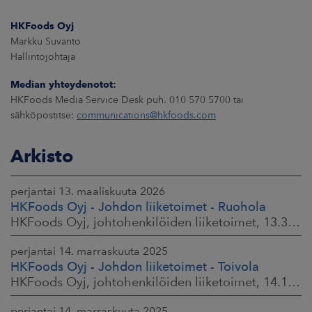
HKFoods Oyj
Markku Suvanto
Hallintojohtaja
Median yhteydenotot:
HKFoods Media Service Desk puh. 010 570 5700 tai
sähköpostitse:
communications@hkfoods.com
Arkisto
perjantai 13. maaliskuuta 2026
HKFoods Oyj - Johdon liiketoimet - Ruohola
HKFoods Oyj, johtohenkilöiden liiketoimet, 13.3.2026 klo 9.30
perjantai 14. marraskuuta 2025
HKFoods Oyj - Johdon liiketoimet - Toivola
HKFoods Oyj, johtohenkilöiden liiketoimet, 14.11.2025 klo 14.00
perjantai 14. marraskuuta 2025