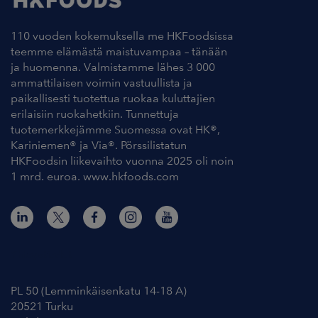
110 vuoden kokemuksella me HKFoodsissa
teemme elämästä maistuvampaa – tänään
ja huomenna. Valmistamme lähes 3 000
ammattilaisen voimin vastuullista ja
paikallisesti tuotettua ruokaa kuluttajien
erilaisiin ruokahetkiin. Tunnettuja
tuotemerkkejämme Suomessa ovat HK®,
Kariniemen® ja Via®. Pörssilistatun
HKFoodsin liikevaihto vuonna 2025 oli noin
1 mrd. euroa. www.hkfoods.com
Yhteystiedot
PL 50 (Lemminkäisenkatu 14-18 A)
20521 Turku