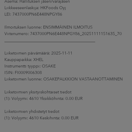
Asema: Hallituksen jäsen/varajäsen
ARKKINAT
Liikkeeseenlaskija: HKFoods Oyj
LEI: 7437000PN6E448NPGY86
RA
Ilmoituksen luonne: ENSIMMÄINEN ILMOITUS
UUTISHUONE
Viitenumero: 7437000PN6E448NPGY86_20251111151635_70
____________________________________________
HTEYSTIEDOT
Liiketoimen päivämäärä: 2025-11-11
Kauppapaikka: XHEL
Instrumentti tyyppi: OSAKE
ISIN: FI0009006308
Liiketoimen luonne: OSAKEPALKKION VASTAANOTTAMINEN
Liiketoimien yksityiskohtaiset tiedot
(1): Volyymi: 4610 Yksikköhinta: 0.00 EUR
Liiketoimien yhdistetyt tiedot
(1): Volyymi: 4610 Keskihinta: 0.00 EUR