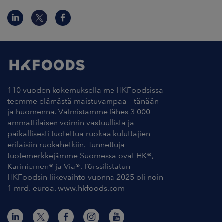
110 vuoden kokemuksella me HKFoodsissa
teemme elämästä maistuvampaa – tänään
ja huomenna. Valmistamme lähes 3 000
ammattilaisen voimin vastuullista ja
paikallisesti tuotettua ruokaa kuluttajien
erilaisiin ruokahetkiin. Tunnettuja
tuotemerkkejämme Suomessa ovat HK®,
Kariniemen® ja Via®. Pörssilistatun
HKFoodsin liikevaihto vuonna 2025 oli noin
1 mrd. euroa. www.hkfoods.com