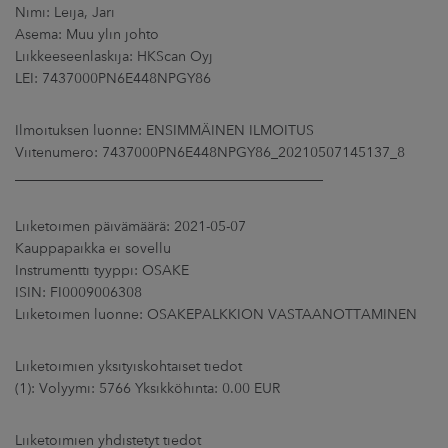
ARKKINAT
Nimi: Leija, Jari
Asema: Muu ylin johto
Liikkeeseenlaskija: HKScan Oyj
RA
LEI: 7437000PN6E448NPGY86
UUTISHUONE
Ilmoituksen luonne: ENSIMMÄINEN ILMOITUS
Viitenumero: 7437000PN6E448NPGY86_20210507145137_8
HTEYSTIEDOT
____________________________________________
Liiketoimen päivämäärä: 2021-05-07
Kauppapaikka ei sovellu
Instrumentti tyyppi: OSAKE
ISIN: FI0009006308
Liiketoimen luonne: OSAKEPALKKION VASTAANOTTAMINEN
Liiketoimien yksityiskohtaiset tiedot
(1): Volyymi: 5766 Yksikköhinta: 0.00 EUR
Liiketoimien yhdistetyt tiedot