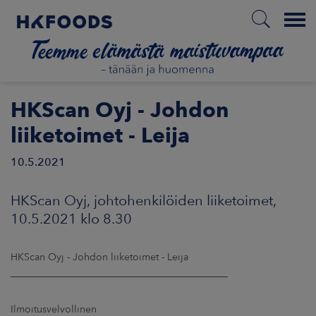
Menu
ETUSIVU
HKScan Oyj - Johdon
liiketoimet - Leija
10.5.2021
FI
HKScan Oyj, johtohenkilöiden liiketoimet,
ETOA MEISTÄ
10.5.2021 klo 8.30
STUULLISUUS
HKScan Oyj - Johdon liiketoimet - Leija
____________________________________________
JOITTAJAT
Ilmoitusvelvollinen