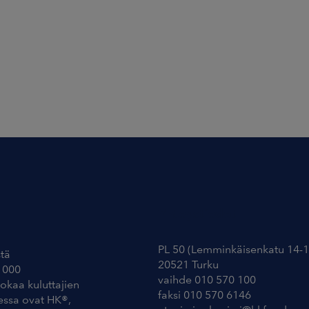
Yhteystiedot
PL 50 (Lemminkäisenkatu 14-1
tä
20521 Turku
 000
vaihde 010 570 100
uokaa kuluttajien
faksi 010 570 6146
essa ovat HK®,