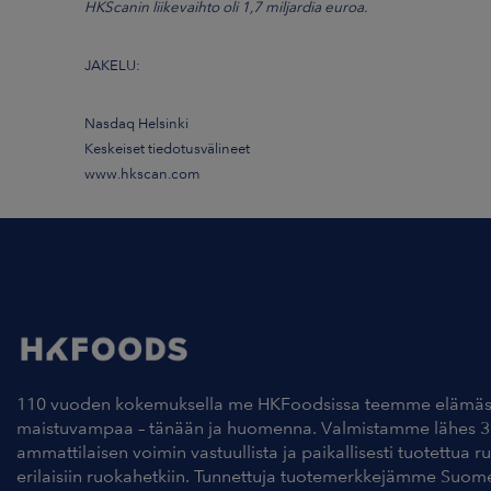
HKScanin liikevaihto oli 1,7 miljardia euroa.
JAKELU:
Nasdaq Helsinki
Keskeiset tiedotusvälineet
www.hkscan.com
110 vuoden kokemuksella me HKFoodsissa teemme elämäs
maistuvampaa – tänään ja huomenna. Valmistamme lähes 3
ammattilaisen voimin vastuullista ja paikallisesti tuotettua r
erilaisiin ruokahetkiin. Tunnettuja tuotemerkkejämme Suom