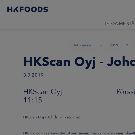
TIETOA MEISTÄ
»
»
Uutishuone
2019
HKScan Oyj - Johd
3.9.2019
HKScan Oyj Pörssi
11:15
HKScan Oyj - Johdon liiketoimet
HKScan on vastaanottanut seuraavan markkinoiden väärinkäyttö