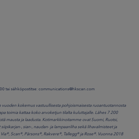
00 tai sähköpostitse: communications@hkscan.com
sadan vuoden kokemus vastuullisesta pohjoismaisesta ruoantuotannosta
apa toimia kattaa koko arvoketjun tilalta kuluttajalle. Lähes 7 200
ä mausta ja laadusta. Kotimarkkinoitamme ovat Suomi, Ruotsi,
ipikarjan-, sian-, naudan- ja lampaanliha sekä lihavalmisteet ja
, Via®, Scan®, Pärsons®, Rakvere®, Tallegg® ja Rose®. Vuonna 2018