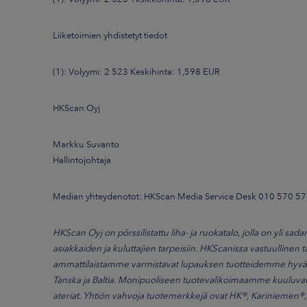
Liiketoimien yhdistetyt tiedot
(1): Volyymi: 2 523 Keskihinta: 1,598 EUR
HKScan Oyj
Markku Suvanto
Hallintojohtaja
Median yhteydenotot: HKScan Media Service Desk 010 570 57
HKScan Oyj on pörssilistattu liha- ja ruokatalo, jolla on yli 
asiakkaiden ja kuluttajien tarpeisiin. HKScanissa vastuullinen t
ammattilaistamme varmistavat lupauksen tuotteidemme hyväst
Tanska ja Baltia. Monipuoliseen tuotevalikoimaamme kuuluvat si
ateriat. Yhtiön vahvoja tuotemerkkejä ovat HK®, Kariniemen®