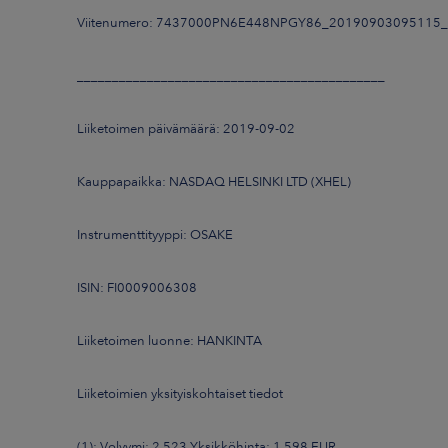
Viitenumero: 7437000PN6E448NPGY86_20190903095115
____________________________________________
Liiketoimen päivämäärä: 2019-09-02
Kauppapaikka: NASDAQ HELSINKI LTD (XHEL)
Instrumenttityyppi: OSAKE
ISIN: FI0009006308
Liiketoimen luonne: HANKINTA
Liiketoimien yksityiskohtaiset tiedot
(1): Volyymi: 2 523 Yksikköhinta: 1,598 EUR