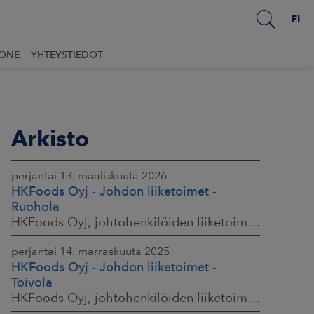
FI
UONE
YHTEYSTIEDOT
Arkisto
perjantai 13. maaliskuuta 2026
HKFoods Oyj - Johdon liiketoimet -
Ruohola
HKFoods Oyj, johtohenkilöiden liiketoimet, 13.3.2026 klo 9.30
perjantai 14. marraskuuta 2025
HKFoods Oyj - Johdon liiketoimet -
Toivola
HKFoods Oyj, johtohenkilöiden liiketoimet, 14.11.2025 klo 14.00