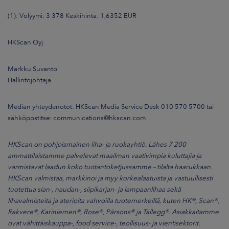
(1): Volyymi: 3 378 Keskihinta: 1,6352 EUR
HKScan Oyj
Markku Suvanto
Hallintojohtaja
Median yhteydenotot: HKScan Media Service Desk 010 570 5700 tai
sähköpostitse: communications@hkscan.com
HKScan on pohjoismainen liha- ja ruokayhtiö. Lähes 7 200
ammattilaistamme palvelevat maailman vaativimpia kuluttajia ja
varmistavat laadun koko tuotantoketjussamme – tilalta haarukkaan.
HKScan valmistaa, markkinoi ja myy korkealaatuista ja vastuullisesti
tuotettua sian-, naudan-, siipikarjan- ja lampaanlihaa sekä
lihavalmisteita ja aterioita vahvoilla tuotemerkeillä, kuten HK®, Scan®,
Rakvere®, Kariniemen®, Rose®, Pärsons® ja Tallegg®. Asiakkaitamme
ovat vähittäiskauppa-, food service-, teollisuus- ja vientisektorit.