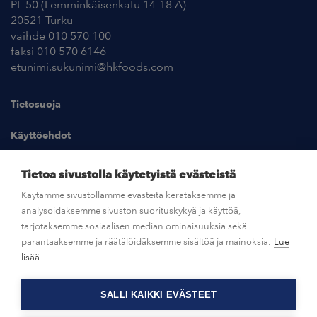
PL 50 (Lemminkäisenkatu 14-18 A)
20521 Turku
vaihde 010 570 100
faksi 010 570 6146
etunimi.sukunimi@hkfoods.com
Tietosuoja
Käyttöehdot
Kuvapankki
Tietoa sivustolla käytetyistä evästeistä
Käytämme sivustollamme evästeitä kerätäksemme ja
analysoidaksemme sivuston suorituskykyä ja käyttöä,
UUTISHUONE
tarjotaksemme sosiaalisen median ominaisuuksia sekä
parantaaksemme ja räätälöidäksemme sisältöä ja mainoksia.
Lue
AVOIMET TYÖPAIKAT
lisää
SALLI KAIKKI EVÄSTEET
OTA YHTEYTTÄ