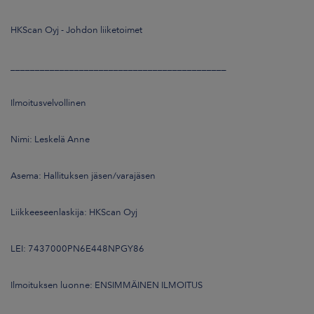
ARKKINAT
HKScan Oyj - Johdon liiketoimet
RA
____________________________________________
UUTISHUONE
Ilmoitusvelvollinen
HTEYSTIEDOT
Nimi: Leskelä Anne
Asema: Hallituksen jäsen/varajäsen
Liikkeeseenlaskija: HKScan Oyj
LEI: 7437000PN6E448NPGY86
Ilmoituksen luonne: ENSIMMÄINEN ILMOITUS