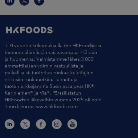
110 vuoden kokemuksella me HKFoodsissa
teemme elämästä maistuvampaa – tänään
ja huomenna. Valmistamme lähes 3 000
ammattilaisen voimin vastuullista ja
paikallisesti tuotettua ruokaa kuluttajien
erilaisiin ruokahetkiin. Tunnettuja
tuotemerkkejämme Suomessa ovat HK®,
Kariniemen® ja Via®. Pörssilistatun
HKFoodsin liikevaihto vuonna 2025 oli noin
1 mrd. euroa. www.hkfoods.com