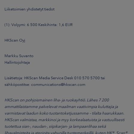
Liiketoimien yhdistetyt tiedot
(1): Volyymi: 6 500 Keskihinta: 1,6 EUR
HKScan Oyj
Markku Suvanto
Hallintojohtaja
Lisätietoja: HKScan Media Service Desk 010 570 5700 tai
sähköpostitse: communications@hkscan.com
HKScan on pohjoismainen liha- ja ruokayhtiö. Lähes 7 200
ammattilaistamme palvelevat maailman vaativimpia kuluttajia ja
varmistavat laadun koko tuotantoketjussamme – tilalta haarukkaan.
HKScan valmistaa, markkinoi ja myy korkealaatuista ja vastuullisesti
tuotettua sian-, naudan-, siipikarjan- ja lampaanlihaa sekä
lihavalmisteita ja aterioita vahvoilla tuotemerkeillä, kuten HK®, Scan®,