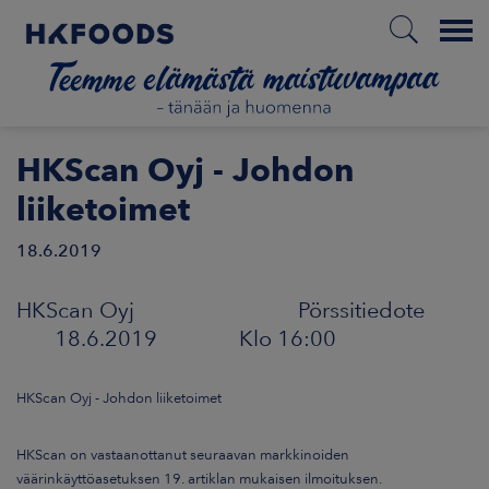
Menu
ETUSIVU
HKScan Oyj - Johdon
liiketoimet
18.6.2019
FI
HKScan Oyj Pörssitiedote
ETOA MEISTÄ
18.6.2019 Klo 16:00
STUULLISUUS
HKScan Oyj - Johdon liiketoimet
JOITTAJAT
HKScan on vastaanottanut seuraavan markkinoiden
väärinkäyttöasetuksen 19. artiklan mukaisen ilmoituksen.