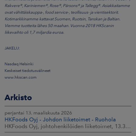
Rakvere®, Kariniemen®, Rose®, Pärsons® ja Tallegg®. Asiakkaitamme
ovat vähittäiskauppa-, food service-, teollisuus- ja vientisektorit.
Kotimarkkinamme kattavat Suomen, Ruotsin, Tanskan ja Baltian.
Viemme tuotteita lähes 50 maahan. Vuonna 2018 HKScanin
liikevaihto oli 1,7 miljardia euroa.
JAKELU:
Nasdaq Helsinki
Keskeiset tiedotusvälineet
www.hkscan.com
Arkisto
perjantai 13. maaliskuuta 2026
HKFoods Oyj - Johdon liiketoimet - Ruohola
HKFoods Oyj, johtohenkilöiden liiketoimet, 13.3.2026 klo 9.30