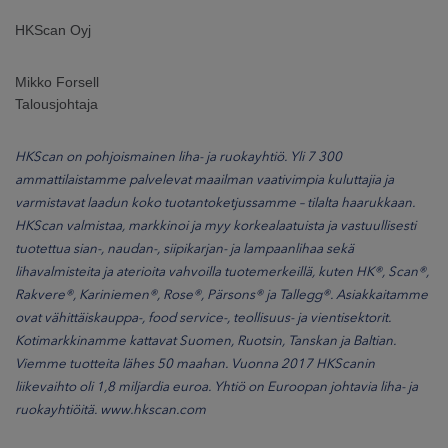
HKScan Oyj
Mikko Forsell
Talousjohtaja
HKScan on pohjoismainen liha- ja ruokayhtiö. Yli 7 300
ammattilaistamme palvelevat maailman vaativimpia kuluttajia ja
varmistavat laadun koko tuotantoketjussamme – tilalta haarukkaan.
HKScan valmistaa, markkinoi ja myy korkealaatuista ja vastuullisesti
tuotettua sian-, naudan-, siipikarjan- ja lampaanlihaa sekä
lihavalmisteita ja aterioita vahvoilla tuotemerkeillä, kuten HK®, Scan®,
Rakvere®, Kariniemen®, Rose®, Pärsons® ja Tallegg®. Asiakkaitamme
ovat vähittäiskauppa-, food service-, teollisuus- ja vientisektorit.
Kotimarkkinamme kattavat Suomen, Ruotsin, Tanskan ja Baltian.
Viemme tuotteita lähes 50 maahan. Vuonna 2017 HKScanin
liikevaihto oli 1,8 miljardia euroa. Yhtiö on Euroopan johtavia liha- ja
ruokayhtiöitä.
www.hkscan.com