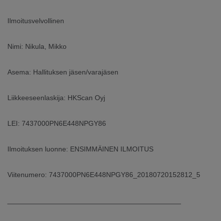
ARKKINAT
Ilmoitusvelvollinen
RA
Nimi: Nikula, Mikko
UUTISHUONE
Asema: Hallituksen jäsen/varajäsen
HTEYSTIEDOT
Liikkeeseenlaskija: HKScan Oyj
LEI: 7437000PN6E448NPGY86
Ilmoituksen luonne: ENSIMMÄINEN ILMOITUS
Viitenumero: 7437000PN6E448NPGY86_20180720152812_5
____________________________________________