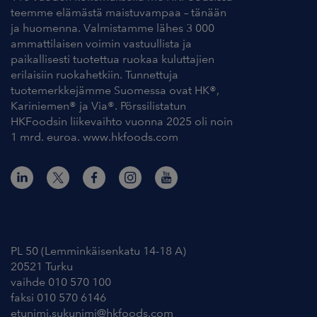
teemme elämästä maistuvampaa – tänään
ja huomenna. Valmistamme lähes 3 000
ammattilaisen voimin vastuullista ja
paikallisesti tuotettua ruokaa kuluttajien
erilaisiin ruokahetkiin. Tunnettuja
tuotemerkkejämme Suomessa ovat HK®,
Kariniemen® ja Via®. Pörssilistatun
HKFoodsin liikevaihto vuonna 2025 oli noin
1 mrd. euroa. www.hkfoods.com
Yhteystiedot
PL 50 (Lemminkäisenkatu 14-18 A)
20521 Turku
vaihde 010 570 100
faksi 010 570 6146
etunimi.sukunimi@hkfoods.com