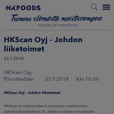
Menu
ETUSIVU
HKScan Oyj - Johdon
liiketoimet
23.7.2018
FI
HKScan Oyj
ETOA MEISTÄ
Pörssitiedote 23.7.2018 Klo 16:00
STUULLISUUS
HKScan Oyj - Johdon liiketoimet
JOITTAJAT
HKScan on vastaanottanut seuraavan markkinoiden
väärinkäyttöasetuksen 19. artiklan mukaisen ilmoituksen.