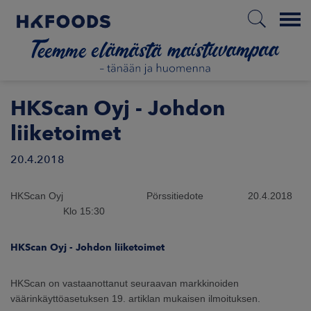
Menu
ETUSIVU
HKScan Oyj - Johdon
liiketoimet
20.4.2018
FI
HKScan Oyj Pörssitiedote 20.4.2018
ETOA MEISTÄ
Klo 15:30
STUULLISUUS
HKScan Oyj - Johdon liiketoimet
JOITTAJAT
HKScan on vastaanottanut seuraavan markkinoiden
väärinkäyttöasetuksen 19. artiklan mukaisen ilmoituksen.