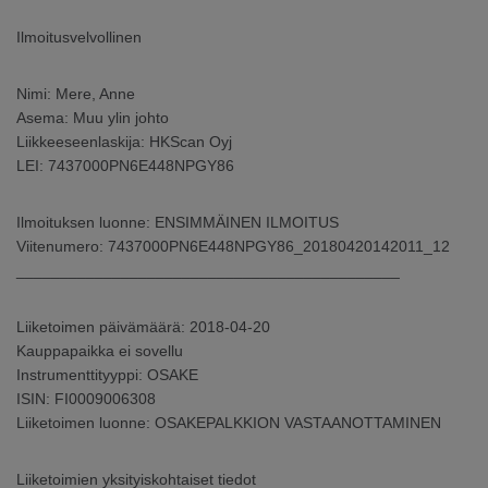
ARKKINAT
Ilmoitusvelvollinen
RA
Nimi: Mere, Anne
Asema: Muu ylin johto
UUTISHUONE
Liikkeeseenlaskija: HKScan Oyj
LEI: 7437000PN6E448NPGY86
HTEYSTIEDOT
Ilmoituksen luonne: ENSIMMÄINEN ILMOITUS
Viitenumero: 7437000PN6E448NPGY86_20180420142011_12
____________________________________________
Liiketoimen päivämäärä: 2018-04-20
Kauppapaikka ei sovellu
Instrumenttityyppi: OSAKE
ISIN: FI0009006308
Liiketoimen luonne: OSAKEPALKKION VASTAANOTTAMINEN
Liiketoimien yksityiskohtaiset tiedot