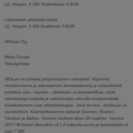
(1): Volyymi: 3 298 Yksikköhinta: 0 EUR
Liiketoimien yhdistetyt tiedot
(1): Volyymi: 3 298 Keskihinta: 0 EUR
HKScan Oyj
Mikko Forsell
Talousjohtaja
HKScan on johtava pohjoismainen ruokayhtiö. Myymme,
markkinoimme ja valmistamme korkealaatuista ja vastuullisesti
tuotettua sian-, naudan-, siipikarjan- ja lampaanlihaa, niistä
valmistettuja tuotteita ja valmisruokia vahvoilla tuotemerkeillä.
Asiakkaitamme ovat vähittäiskauppa-, food service-, teollisuus- ja
vientisektorit. Kotimarkkinamme kattavat Suomen, Ruotsin,
Tanskan ja Baltian. Viemme tuotteita lähes 50 maahan. Vuonna
2017 HKScanin liikevaihto oli 1,8 miljardia euroa ja työntekijöitä oli
noin 7 300.