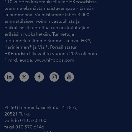
110 vuoden kokemuksella me HKFoodsissa
teemme elämästä maistuvampaa – tänään
ja huomenna. Valmistamme lähes 3 000
ammattilaisen voimin vastuullista ja
paikallisesti tuotettua ruokaa kuluttajien
erilaisiin ruokahetkiin. Tunnettuja
tuotemerkkejämme Suomessa ovat HK®,
Kariniemen® ja Via®. Pörssilistatun
HKFoodsin liikevaihto vuonna 2025 oli noin
1 mrd. euroa. www.hkfoods.com
Yhteystiedot
PL 50 (Lemminkäisenkatu 14-18 A)
20521 Turku
vaihde 010 570 100
faksi 010 570 6146