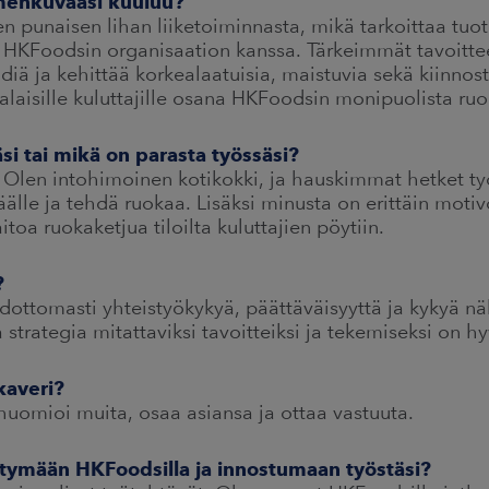
oimenkuvaasi kuuluu?
punaisen lihan liiketoiminnasta, mikä tarkoittaa tuo
 HKFoodsin organisaation kanssa. Tärkeimmät tavoittee
diä ja kehittää korkealaatuisia, maistuvia sekä kiinnos
alaisille kuluttajille osana HKFoodsin monipuolista ru
si tai mikä on parasta työssäsi?
Olen intohimoinen kotikokki, ja hauskimmat hetket työ
päälle ja tehdä ruokaa. Lisäksi minusta on erittäin mot
toa ruokaketjua tiloilta kuluttajien pöytiin.
?
dottomasti yhteistyökykyä, päättäväisyyttä ja kykyä n
 strategia mitattaviksi tavoitteiksi ja tekemiseksi on hy
kaveri?
huomioi muita, osaa asiansa ja ottaa vastuuta.
htymään HKFoodsilla ja innostumaan työstäsi?