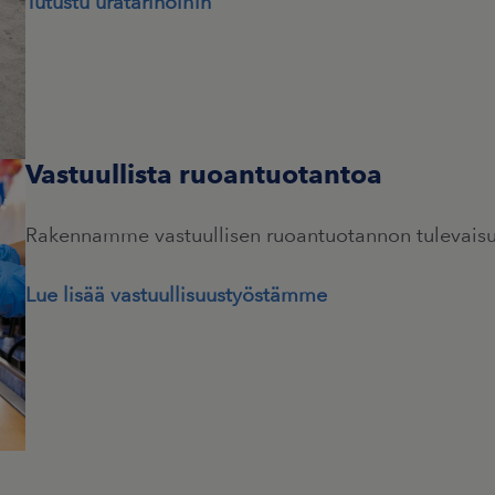
Tutustu uratarinoihin
Vastuullista ruoantuotantoa
Rakennamme vastuullisen ruoantuotannon tulevai
Lue lisää vastuullisuustyöstämme