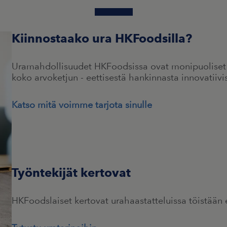
Kiinnostaako ura HKFoodsilla?
Uramahdollisuudet HKFoodsissa ovat monipuoliset - 
koko arvoketjun - eettisestä hankinnasta innovatiivi
Katso mitä voimme tarjota sinulle
Työntekijät kertovat
HKFoodslaiset kertovat urahaastatteluissa töistään e