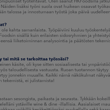
nipuoliset työtehtävät. Olen saanut HKFoodsilla jatkuv
 Näiden lisäksi työni suola ovat huikean osaavat työkave
ään talossa ja innostumaan työstä joka päivä uudelleen
vat?
ä ole kahta samanlaista. Työpäiviini kuuluu työskentely
Foodsin sisällä kuin erilaisten sidosryhmien ja yhteis
yleensä liiketoiminnan analysointia ja päätösten tekemi
 tai mitä se tarkoittaa työssäsi?
inen käsite, oli kyse sitten sosiaalisesta tai ympäristöö
yös taloudellisesta vastuusta. Ruoan tuotannon täytyy o
rtyy jonnekin muualle. Kaikki nämä näkökulmat näkyvät
 tekemistä, ei julistamista!
taan sesongista, paikasta ja seurasta. Tykkään kokeilla
elelläni ystäville wine & dine -illallisia. Aasialaiset ma
okkaan mökillä kesäkeittiössäni puuhellalla sekä kaasu- j