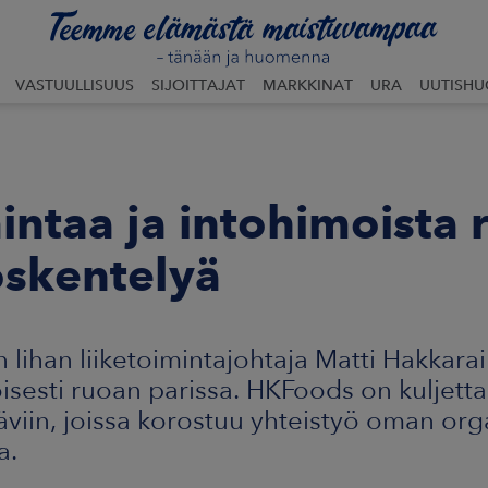
VASTUULLISUUS
SIJOITTAJAT
MARKKINAT
URA
UUTISH
intaa ja intohimoista 
öskentelyä
lihan liiketoimintajohtaja Matti Hakkarai
isesti ruoan parissa. HKFoods on kuljetta
äviin, joissa korostuu yhteistyö oman org
a.