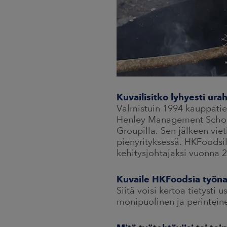
Kuvailisitko lyhyesti urah
Valmistuin 1994 kauppatie
Henley Management Schooli
Groupilla. Sen jälkeen vi
pienyrityksessä. HKFoodsill
kehitysjohtajaksi vuonna 2
Kuvaile HKFoodsia työnan
Siitä voisi kertoa tietyst
monipuolinen ja perintein