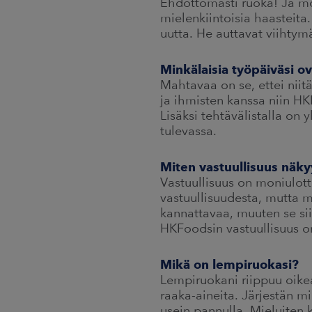
Ehdottomasti ruoka! Ja mo
mielenkiintoisia haasteita.
uutta. He auttavat viihtym
Minkälaisia työpäiväsi o
Mahtavaa on se, ettei niit
ja ihmisten kanssa niin HK
Lisäksi tehtävälistalla on 
tulevassa.
Miten vastuullisuus näkyy
Vastuullisuus on moniulotte
vastuullisuudesta, mutta m
kannattavaa, muuten se sii
HKFoodsin vastuullisuus on
Mikä on lempiruokasi?
Lempiruokani riippuu oikeas
raaka-aineita. Järjestän mi
usein pannulla. Mieluiten k