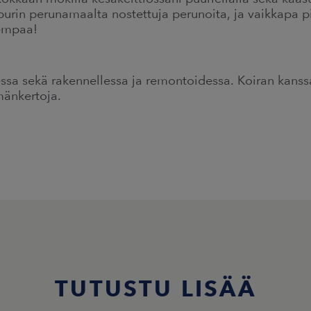
urin perunamaalta nostettuja perunoita, ja vaikkapa p
rempaa!
ssa sekä rakennellessa ja remontoidessa. Koiran kanssa
mänkertoja.
TUTUSTU LISÄÄ