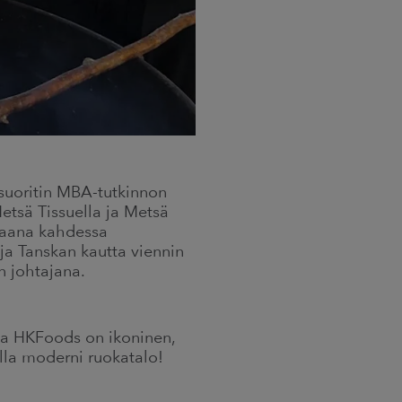
 suoritin MBA-tutkinnon
etsä Tissuella ja Metsä
kkaana kahdessa
 ja Tanskan kautta viennin
n johtajana.
una HKFoods on ikoninen,
lla moderni ruokatalo!