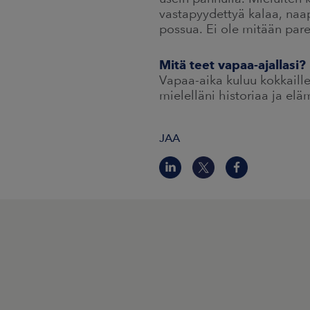
vastapyydettyä kalaa, naap
possua. Ei ole mitään pa
Mitä teet vapaa-ajallasi?
Vapaa-aika kuluu kokkaille
mielelläni historiaa ja elä
JAA