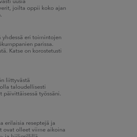
asti uusia
rit, joilta oppii koko ajan
.
ä yhdessä eri toimintojen
työkumppanien parissa.
stä. Katse on korostetusti
n liittyvästä
lla taloudellisesti
 päivittäisessä työssäni.
 erilaisia reseptejä ja
ut ovat olleet viime aikoina
a hiiligrillillä