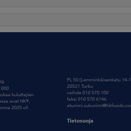
Yhteystiedot
PL 50 (Lemminkäisenkatu 14-1
tä
20521 Turku
 000
vaihde 010 570 100
uokaa kuluttajien
faksi 010 570 6146
essa ovat HK®,
etunimi.sukunimi@hkfoods.c
uonna 2025 oli
Tietosuoja