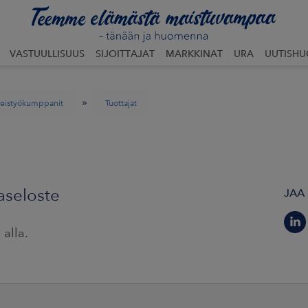
VASTUULLISUUS
SIJOITTAJAT
MARKKINAT
URA
UUTISH
»
hteistyökumppanit
Tuottajat
aseloste
JAA
alla.