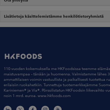
Ota yhteyttä
Lisätietoja käsittelemistämme henkilötietoryhmistä
110 vuoden kokemuksella me HKFoodsissa teemme elämäs
maistuvampaa – tänään ja huomenna. Valmistamme lähes 3
ammattilaisen voimin vastuullista ja paikallisesti tuotettua r
erilaisiin ruokahetkiin. Tunnettuja tuotemerkkejämme Suom
Kariniemen® ja Via®. Pörssilistatun HKFoodsin liikevaihto v
noin 1 mrd. euroa. www.hkfoods.com