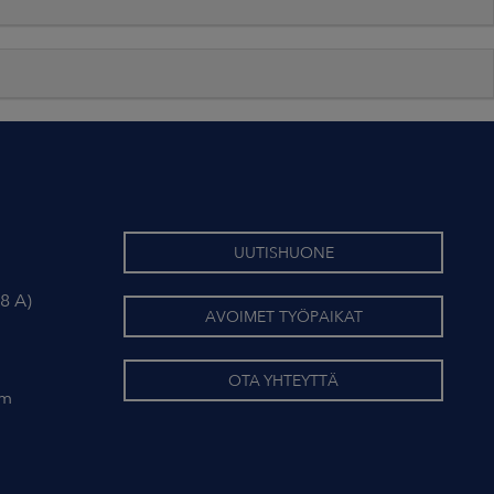
UUTISHUONE
8 A)
AVOIMET TYÖPAIKAT
OTA YHTEYTTÄ
om