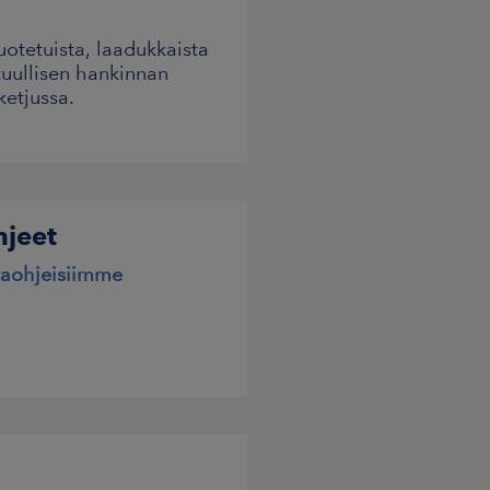
tuotetuista, laadukkaista
tuullisen hankinnan
etjussa.
hjeet
ntaohjeisiimme