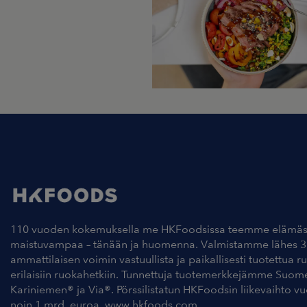
110 vuoden kokemuksella me HKFoodsissa teemme elämäs
maistuvampaa – tänään ja huomenna. Valmistamme lähes 3
ammattilaisen voimin vastuullista ja paikallisesti tuotettua r
erilaisiin ruokahetkiin. Tunnettuja tuotemerkkejämme Suom
Kariniemen® ja Via®. Pörssilistatun HKFoodsin liikevaihto v
noin 1 mrd. euroa. www.hkfoods.com