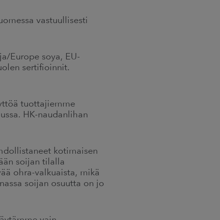
uomessa vastuullisesti
oja/Europe soya, EU-
en sertifioinnit.
äyttöä tuottajiemme
rehussa. HK-naudanlihan
hdollistaneet kotimaisen
n soijan tilalla
vää ohra-valkuaista, mikä
nassa soijan osuutta on jo
 Käytämme vain