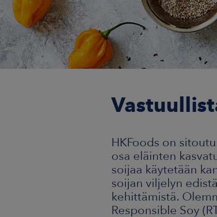
Vastuullis
HKFoods on sitoutun
osa eläinten kasvatu
soijaa käytetään kan
soijan viljelyn edi
kehittämistä. Olemm
Responsible Soy (RT