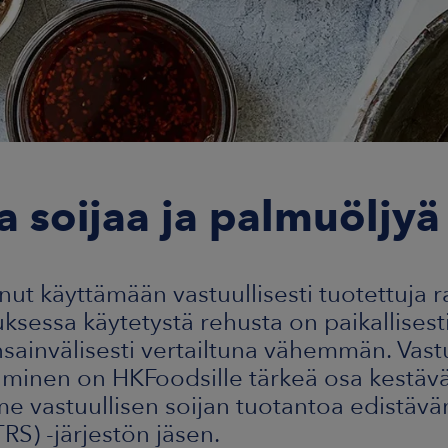
ta soijaa ja palmuöljyä
ut käyttämään vastuullisesti tuotettuja r
ksessa käytetystä rehusta on paikallisesti 
sainvälisesti vertailtuna vähemmän. Vastu
stäminen on HKFoodsille tärkeä osa kestä
e vastuullisen soijan tuotantoa edistäv
RS) -järjestön jäsen.