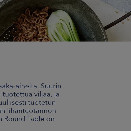
aaka-aineita. Suurin
tuotettua viljaa, ja
ullisesti tuotetun
vän lihantuotannon
än Round Table on