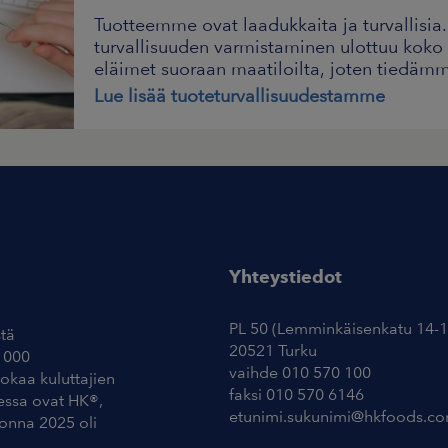
Tuotteemme ovat laadukkaita ja turvallisia
turvallisuuden varmistaminen ulottuu kok
eläimet suoraan maatiloilta, joten tiedäm
kasvatettu.
Lue lisää tuoteturvallisuudestamme
Yhteystiedot
PL 50 (Lemminkäisenkatu 14-1
tä
20521 Turku
 000
vaihde 010 570 100
uokaa kuluttajien
faksi 010 570 6146
essa ovat HK®,
etunimi.sukunimi@hkfoods.c
uonna 2025 oli