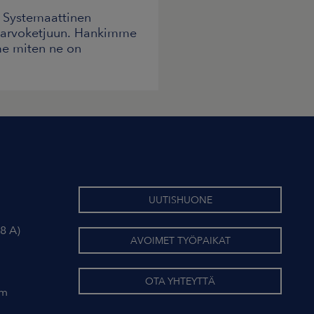
. Systemaattinen
o arvoketjuun. Hankimme
me miten ne on
UUTISHUONE
8 A)
AVOIMET TYÖPAIKAT
OTA YHTEYTTÄ
om