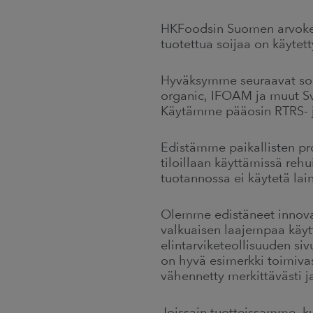
HKFoodsin Suomen arvoketju
tuotettua soijaa on käytet
Hyväksymme seuraavat soija
organic, IFOAM ja muut Sv
Käytämme pääosin RTRS- ja 
Edistämme paikallisten pr
tiloillaan käyttämissä reh
tuotannossa ei käytetä lai
Olemme edistäneet innovaa
valkuaisen laajempaa käyt
elintarviketeollisuuden si
on hyvä esimerkki toimiva
vähennetty merkittävästi ja
Joissain tuotteissamme, k