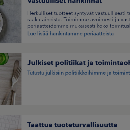
Vastuulliset hankinnat
Herkulliset tuotteet syntyvät vastuullisesti 
raaka-aineista. Toimimme avoimesti ja vas
periaatteidemme mukaisesti koko toimitusk
Lue lisää hankintamme periaatteista
Julkiset politiikat ja toimintao
Tutustu julkisiin politiikkoihimme ja toimi
Taattua tuoteturvallisuutta