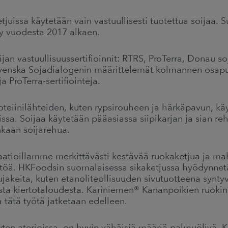
issa käytetään vain vastuullisesti tuotettua soijaa. S
ty vuodesta 2017 alkaen.
n vastuullisuussertifioinnit: RTRS, ProTerra, Donau s
enska Sojadialogenin määrittelemät kolmannen osapuol
ProTerra-sertifiointeja.
oteiinilähteiden, kuten rypsirouheen ja härkäpavun, k
uissa. Soijaa käytetään pääasiassa siipikarjan ja sian 
nkaan soijarehua.
tioillamme merkittävästi kestävää ruokaketjua ja ma
töä. HKFoodsin suomalaisessa sikaketjussa hyödynnetää
vujakeita, kuten etanoliteollisuuden sivutuotteena synty
sta kiertotaloudesta. Kariniemen® Kananpoikien ruokin
 tätä työtä jatketaan edelleen.
uten aterioissa, on hyvin vähäisiä määriä palmuöljyä.