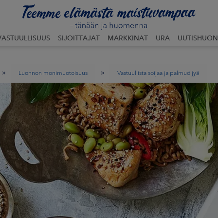
VASTUULLISUUS
SIJOITTAJAT
MARKKINAT
URA
UUTISHUON
»
»
Luonnon monimuotoisuus
Vastuullista soijaa ja palmuöljyä