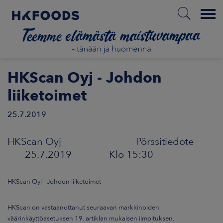
Menu
ETUSIVU
HKScan Oyj - Johdon
liiketoimet
25.7.2019
FI
HKScan Oyj Pörssitiedote
TIETOA MEISTÄ
25.7.2019 Klo 15:30
VASTUULLISUUS
HKScan Oyj - Johdon liiketoimet
SIJOITTAJAT
HKScan on vastaanottanut seuraavan markkinoiden
väärinkäyttöasetuksen 19. artiklan mukaisen ilmoituksen.
MARKKINAT