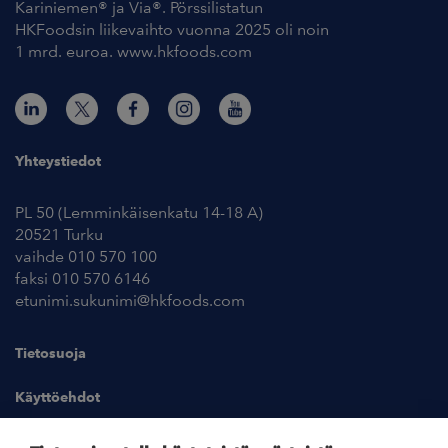
Kariniemen® ja Via®. Pörssilistatun
HKFoodsin liikevaihto vuonna 2025 oli noin
1 mrd. euroa. www.hkfoods.com
Yhteystiedot
PL 50 (Lemminkäisenkatu 14-18 A)
20521 Turku
vaihde 010 570 100
faksi 010 570 6146
etunimi.sukunimi@hkfoods.com
Tietosuoja
Käyttöehdot