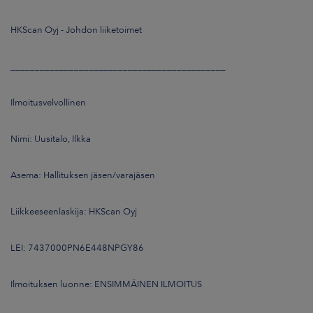
HKScan Oyj - Johdon liiketoimet
URA
UUTISHUONE
____________________________________________
YHTEYSTIEDOT
Ilmoitusvelvollinen
Nimi: Uusitalo, Ilkka
Asema: Hallituksen jäsen/varajäsen
Liikkeeseenlaskija: HKScan Oyj
LEI: 7437000PN6E448NPGY86
Ilmoituksen luonne: ENSIMMÄINEN ILMOITUS