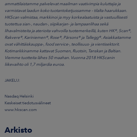
ammattilaistamme palvelevat maailman vaativimpia kuluttajia ja
varmistavat laadun koko tuotantoketjussamme – tilalta haarukkaan.
HKScan valmistaa, markkinoi ja myy korkealaatuista ja vastuullisesti
tuotettua sian-, naudan-, siipikarjan- ja lampaanlihaa sekä
lihavalmisteita ja aterioita vahvoilla tuotemerkeillä, kuten HK®, Scan®,
Rakvere®, Kariniemen®, Rose®, Pärsons® ja Tallegg®. Asiakkaitamme
ovat vähittäiskauppa-, food service-, teollisuus- ja vientisektorit.
Kotimarkkinamme kattavat Suomen, Ruotsin, Tanskan ja Baltian.
Viemme tuotteita lähes 50 maahan. Vuonna 2018 HKScanin
liikevaihto oli 1,7 miljardia euroa.
JAKELU:
Nasdaq Helsinki
Keskeiset tiedotusvälineet
www.hkscan.com
Arkisto