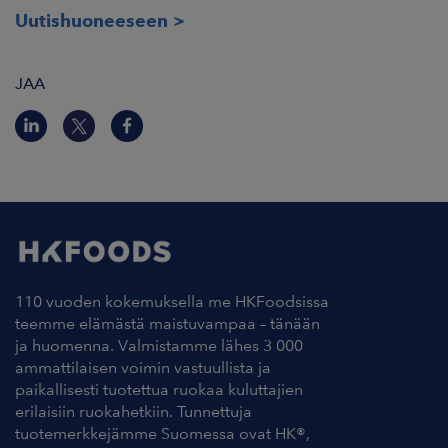
Uutishuoneeseen
JAA
110 vuoden kokemuksella me HKFoodsissa
teemme elämästä maistuvampaa – tänään
ja huomenna. Valmistamme lähes 3 000
ammattilaisen voimin vastuullista ja
paikallisesti tuotettua ruokaa kuluttajien
erilaisiin ruokahetkiin. Tunnettuja
tuotemerkkejämme Suomessa ovat HK®,