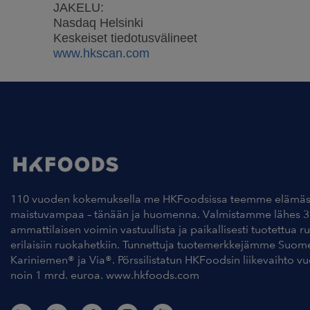
JAKELU:
Nasdaq Helsinki
Keskeiset tiedotusvälineet
www.hkscan.com
110 vuoden kokemuksella me HKFoodsissa teemme elämäs
maistuvampaa – tänään ja huomenna. Valmistamme lähes 3
ammattilaisen voimin vastuullista ja paikallisesti tuotettua r
erilaisiin ruokahetkiin. Tunnettuja tuotemerkkejämme Suom
Kariniemen® ja Via®. Pörssilistatun HKFoodsin liikevaihto v
noin 1 mrd. euroa. www.hkfoods.com