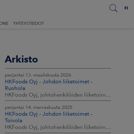
FI
UONE
YHTEYSTIEDOT
Arkisto
perjantai 13. maaliskuuta 2026
HKFoods Oyj - Johdon liiketoimet -
Ruohola
HKFoods Oyj, johtohenkilöiden liiketoimet, 13.3.2026 klo 9.30
perjantai 14. marraskuuta 2025
HKFoods Oyj - Johdon liiketoimet -
Toivola
HKFoods Oyj, johtohenkilöiden liiketoimet, 14.11.2025 klo 14.00