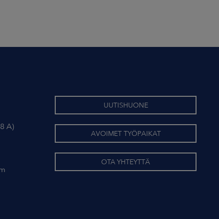
UUTISHUONE
8 A)
AVOIMET TYÖPAIKAT
OTA YHTEYTTÄ
om