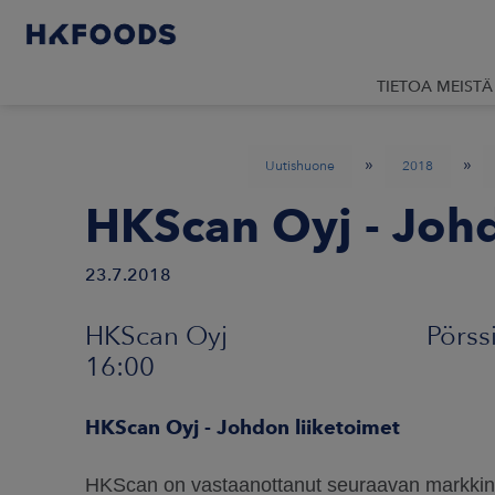
TIETOA MEISTÄ
»
»
Uutishuone
2018
HKScan Oyj - Johd
23.7.2018
HKScan Oyj Pörssi
16:00
HKScan Oyj - Johdon liiketoimet
HKScan on vastaanottanut seuraavan markkino