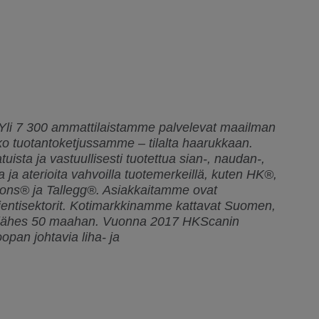
 Yli 7 300 ammattilaistamme palvelevat maailman
oko tuotantoketjussamme – tilalta haarukkaan.
ista ja vastuullisesti tuotettua sian-, naudan-,
a ja aterioita vahvoilla tuotemerkeillä, kuten HK®,
ns® ja Tallegg®. Asiakkaitamme ovat
a vientisektorit. Kotimarkkinamme kattavat Suomen,
ta lähes 50 maahan. Vuonna 2017 HKScanin
oopan johtavia liha- ja