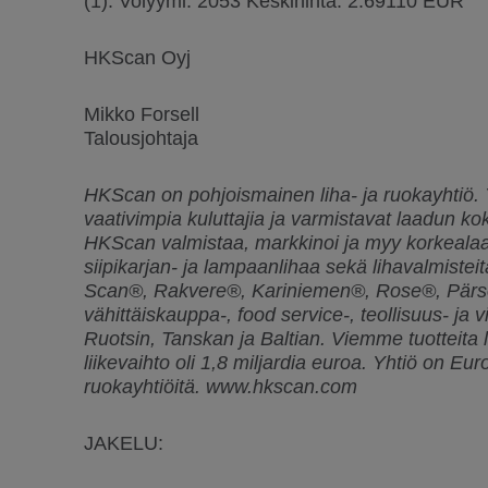
(1): Volyymi: 2053 Keskihinta: 2.69110 EUR
HKScan Oyj
Mikko Forsell
Talousjohtaja
HKScan on pohjoismainen liha- ja ruokayhtiö.
vaativimpia kuluttajia ja varmistavat laadun k
HKScan valmistaa, markkinoi ja myy korkealaatu
siipikarjan- ja lampaanlihaa sekä lihavalmisteit
Scan®, Rakvere®, Kariniemen®, Rose®, Pärso
vähittäiskauppa-, food service-, teollisuus- j
Ruotsin, Tanskan ja Baltian. Viemme tuottei
liikevaihto oli 1,8 miljardia euroa. Yhtiö on Eur
ruokayhtiöitä. www.hkscan.com
JAKELU: