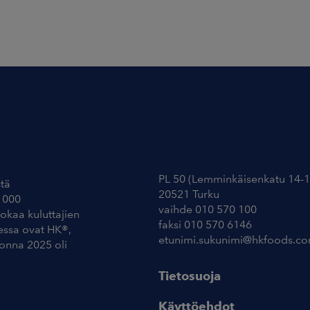
Yhteystiedot
PL 50 (Lemminkäisenkatu 14-1
tä
20521 Turku
 000
vaihde 010 570 100
uokaa kuluttajien
faksi 010 570 6146
essa ovat HK®,
etunimi.sukunimi@hkfoods.c
uonna 2025 oli
Tietosuoja
Käyttöehdot