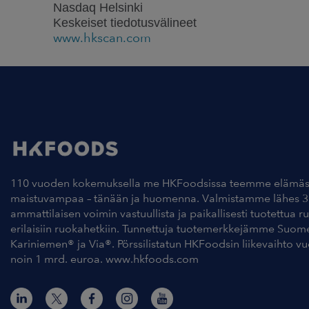
Nasdaq Helsinki
Keskeiset tiedotusvälineet
www.hkscan.com
110 vuoden kokemuksella me HKFoodsissa teemme elämäs
maistuvampaa – tänään ja huomenna. Valmistamme lähes 3
ammattilaisen voimin vastuullista ja paikallisesti tuotettua r
erilaisiin ruokahetkiin. Tunnettuja tuotemerkkejämme Suom
Kariniemen® ja Via®. Pörssilistatun HKFoodsin liikevaihto v
noin 1 mrd. euroa. www.hkfoods.com