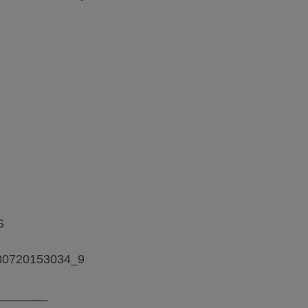
S
80720153034_9
_______