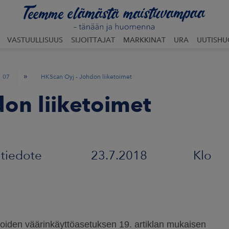
VASTUULLISUUS
SIJOITTAJAT
MARKKINAT
URA
UUTISH
»
07
HKScan Oyj - Johdon liiketoimet
on liiketoimet
tiedote 23.7.2018 Klo
iden väärinkäyttöasetuksen 19. artiklan mukaisen