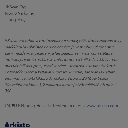
HKScan Oyj
Tuomo Valkonen
talousjohtaja
HKScan on johtava pohjoismainen ruokayhtiö. Konsernimme myy,
markkinoi ja valmistaa korkealaatuista ja vastuullisesti tuotettua
sian-, naudan-, siipikarjan- ja lampaanlihaa, niistä valmistettuja
tuotteita ja valmisruokia vahvoilla tuotemerkeillä. Asiakkaitamme
ovat vähittäiskauppa-, food service -, teollisuus- ja vientisektorit.
Kotimarkkinamme kattavat Suomen, Ruotsin, Tanskan ja Baltian.
Viemme tuotteita lähes 50 maahan. Vuonna 2016 HKScanin
liikevaihto oli lähes 1,9 miljardia euroa ja työntekijöitä oli noin 7
300.
JAKELU: Nasdaq Helsinki, Keskeinen media,
www.hkscan.com
Arkisto