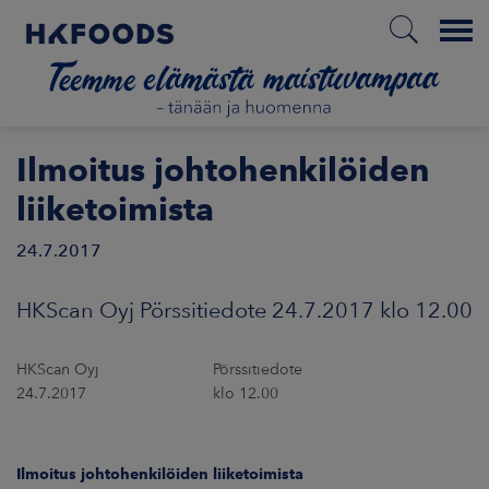
Menu
ETUSIVU
Ilmoitus johtohenkilöiden
liiketoimista
24.7.2017
FI
HKScan Oyj Pörssitiedote 24.7.2017 klo 12.00
ETOA MEISTÄ
HKScan Oyj Pörssitiedote
STUULLISUUS
24.7.2017 klo 12.00
JOITTAJAT
Ilmoitus johtohenkilöiden liiketoimista