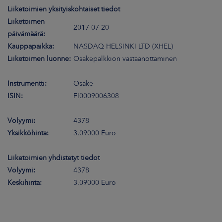
Liiketoimien yksityiskohtaiset tiedot
Liiketoimen
2017-07-20
päivämäärä:
Kauppapaikka:
NASDAQ HELSINKI LTD (XHEL)
Liiketoimen luonne:
Osakepalkkion vastaanottaminen
Instrumentti:
Osake
ISIN:
FI0009006308
Volyymi:
4378
Yksikköhinta:
3,09000 Euro
Liiketoimien yhdistetyt tiedot
Volyymi:
4378
Keskihinta:
3.09000 Euro