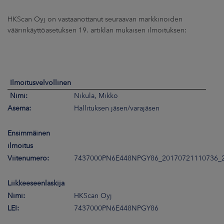
ARKKINAT
HKScan Oyj on vastaanottanut seuraavan markkinoiden
väärinkäyttöasetuksen 19. artiklan mukaisen ilmoituksen:
RA
UUTISHUONE
HTEYSTIEDOT
Ilmoitusvelvollinen
Nimi:
Nikula, Mikko
Asema:
Hallituksen jäsen/varajäsen
Ensimmäinen
ilmoitus
Viitenumero:
7437000PN6E448NPGY86_20170721110736_
Liikkeeseenlaskija
Nimi:
HKScan Oyj
LEI:
7437000PN6E448NPGY86