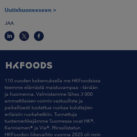
Uutishuoneeseen
JAA
110 vuoden kokemuksella me HKFoodsissa
teemme elämästä maistuvampaa – tänään
ja huomenna. Valmistamme lähes 3 000
ammattilaisen voimin vastuullista ja
paikallisesti tuotettua ruokaa kuluttajien
erilaisiin ruokahetkiin. Tunnettuja
tuotemerkkejämme Suomessa ovat HK®,
Kariniemen® ja Via®. Pörssilistatun
HKFoodsin liikevaihto vuonna 2025 oli noin