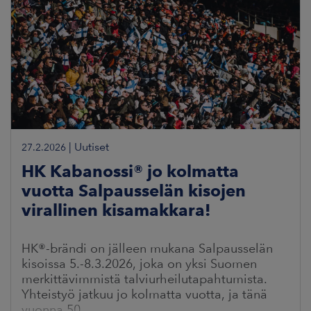
|
Uutiset
27.2.2026
HK Kabanossi® jo kolmatta
vuotta Salpausselän kisojen
virallinen kisamakkara!
HK®-brändi on jälleen mukana Salpausselän
kisoissa 5.-8.3.2026, joka on yksi Suomen
merkittävimmistä talviurheilutapahtumista.
Yhteistyö jatkuu jo kolmatta vuotta, ja tänä
vuonna 50