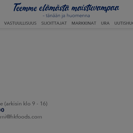
VASTUULLISUUS
SIJOITTAJAT
MARKKINAT
URA
UUTISH
(arkisin klo 9 - 16)
00
nimi@hkfoods.com