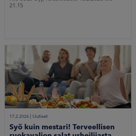
21.15
|
Uutiset
17.2.2026
Syö kuin mestari! Terveellisen
ruokavalion salat urheilijasta