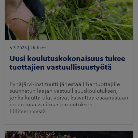
|
Uutiset
6.3.2026
Uusi koulutuskokonaisuus tukee
tuottajien vastuullisuustyötä
Pyhäjärvi-instituutti järjestää lihantuottajille
suunnatun laajan vastuullisuuskoulutuksen,
jonka kautta tilat voivat kasvattaa osaamistaan
muun muassa ilmastomuutoksen
hillitsemisestä