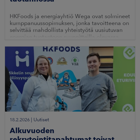
HKFoods ja energiayhtiö Wega ovat solmineet
kumppanuussopimuksen, jonka tavoitteena on
selvittää mahdollista yhteistyötä uusiutuvan
energian tuotantoon suunnitteilla olevassa
Varsinais-Suomen
|
Uutiset
18.2.2026
Alkuvuoden
rekrytointitapahtumat toivat