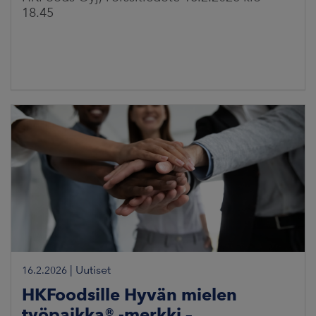
18.45
|
Uutiset
16.2.2026
HKFoodsille Hyvän mielen
työpaikka® -merkki –