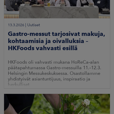
|
Uutiset
13.3.2026
Gastro-messut tarjosivat makuja,
kohtaamisia ja oivalluksia –
HKFoods vahvasti esillä
HKFoods oli vahvasti mukana HoReCa‑alan
päätapahtumassa Gastro-messuilla 11.–12.3.
Helsingin Messukeskuksessa. Osastollamme
yhdistyivät asiantuntijuus, inspiraatio ja
herkulliset