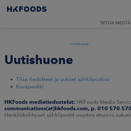
TIETOA MEISTÄ
Uutishuone
Uutishuone
Tilaa tiedotteet ja uutiset sähköpostiisi
Kuvapankki
HKFoods mediatiedustelut:
HKFoods Media Service 
communications(at)hkfoods.com, p. 010 570 57
Henkilökohtaiset sähköpostit muotoa etunimi.suku