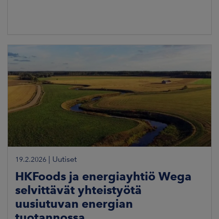
|
Uutiset
19.2.2026
HKFoods ja energiayhtiö Wega
selvittävät yhteistyötä
uusiutuvan energian
tuotannossa