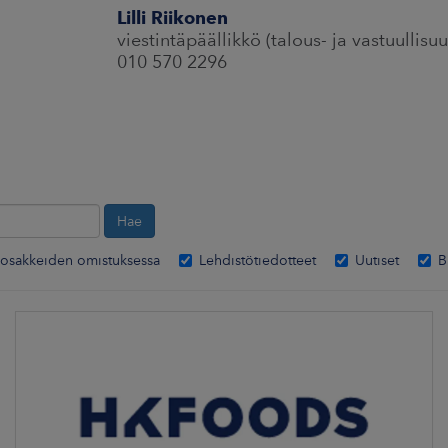
Lilli Riikonen
viestintäpäällikkö (talous- ja vastuullisuu
010 570 2296
osakkeiden omistuksessa
Lehdistötiedotteet
Uutiset
B