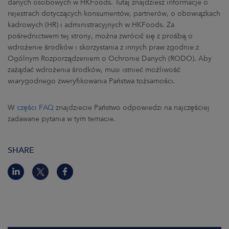
danych osobowych w HKFoods. Tutaj znajdziesz informacje o
ARKETS
rejestrach dotyczących konsumentów, partnerów, o obowiązkach
kadrowych (HR) i administracyjnych w HKFoods. Za
AREERS
pośrednictwem tej strony, można zwrócić się z prośbą o
wdrożenie środków i skorzystania z innych praw zgodnie z
NEWSROOM
Ogólnym Rozporządzeniem o Ochronie Danych (RODO). Aby
zażądać wdrożenia środków, musi istnieć możliwość
CONTACT US
wiarygodnego zweryfikowania Państwa tożsamości.
W
części FAQ
znajdziecie Państwo odpowiedzi na najczęściej
zadawane pytania w tym temacie.
SHARE