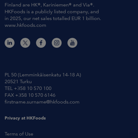
Finland are HK®, Kariniemen® and Via®.
HKFoods is a publicly listed company, and
in 2025, our net sales totalled EUR 1 billion.
www.hkfoods.com
Contact Information
PL 50 (Lemminkäisenkatu 14-18 A)
20521 Turku
TEL +358 10 570 100
FAX +358 10 570 6146
firstname.surname@hkfoods.com
Privacy at HKFoods
Terms of Use