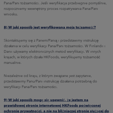
Pana/Pani tożsamości. Jeśli weryfikacja przebiegnie pomyślnie,
rozpoczniemy wewnętrzny proces rozpatrywania Pana/Pani
wniosku.
8) W jaki sposób jest weryfikowana moja tożsamość?
Skontaktujemy się z Panem/Panią i przedstawimy instrukcję
działania w celu weryfikacji Pana/Pani tożsamości. W Finlandii i
Danii używamy elektronicznych metod weryfikacji. W innych
krajach, w których działa HKFoods, weryfikujemy tożsamość
manualnie.
Niezależnie od kraju, z którym związane jest zapytanie,
przedstawimy Panu/Pani instrukcję działania potrzebną do
weryfikacji Pana/Pani tożsamości.
9) W jaki sposób mogę się upewnić, że jestem na
prawidłowej stronie internetowej HKFoods poświęconej
ochronie prywatności, a nie na bliźniaczej stronie służącej do