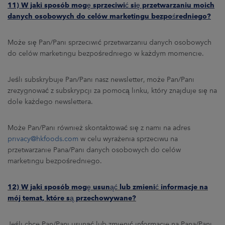
11) W jaki sposób mogę sprzeciwić się przetwarzaniu moich
danych osobowych do celów marketingu bezpośredniego
?
Może się Pan/Pani sprzeciwić przetwarzaniu danych osobowych
do celów marketingu bezpośredniego w każdym momencie.
Jeśli subskrybuje Pan/Pani nasz newsletter, może Pan/Pani
zrezygnować z subskrypcji za pomocą linku, który znajduje się na
dole każdego newslettera.
Może Pan/Pani również skontaktować się z nami na adres
privacy@hkfoods.com
w celu wyrażenia sprzeciwu na
przetwarzanie Pana/Pani danych osobowych do celów
marketingu bezpośredniego.
12) W jaki sposób mogę usunąć lub zmienić informacje na
mój temat, które są przechowywane?
Jeśli chce Pan/Pani usunąć lub zmienić informacje na Pana/Pani