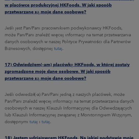
w placówce produkcyjnej HKFoods. W jaki sposób
przetwarzane są moje dane osobowe?
Jeśli jest Pan/Pani pracownikiem podwykonawcy HKFoods,
może Pan/Pani znaleźć więcej informacji na temat przetwarzania
danych osobowych w naszej Polityce Prywatności dla Partnerów
Biznesowych, dostępnej
tutaj
.
17) Odwiedziłem(-am) placówkę HKFoods, w której zostały
zgromadzone moje dane osobowe. W jaki sposób
przetwarzane są moje dane osobowe?
Jeśli odwiedził(-a) Pan/Pani jedną z naszych placówek, może
Pan/Pani znaleźć więcej informacji na temat przetwarzania danych
osobowych w naszej Klauzuli Informacyjnej dla Odwiedzających
lub Klauzuli Informacyjnej związanej z Monitoringiem Wizyjnym,
dostępnymi
tutaj
i
tutaj
.
18) Jestem udziałowcem HKFoods. Na jakiej podstawie moje