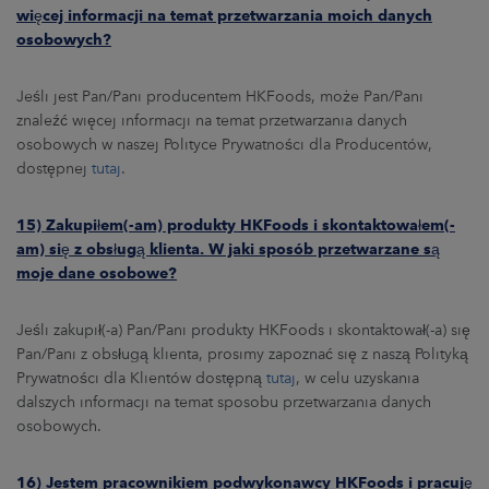
więcej informacji na temat przetwarzania moich danych
osobowych?
Jeśli jest Pan/Pani producentem HKFoods, może Pan/Pani
znaleźć więcej informacji na temat przetwarzania danych
osobowych w naszej Polityce Prywatności dla Producentów,
dostępnej
tutaj
.
15) Zakupiłem(-am) produkty HKFoods i skontaktowałem(-
am) się z obsługą klienta. W jaki sposób przetwarzane są
moje dane osobowe?
Jeśli zakupił(-a) Pan/Pani produkty HKFoods i skontaktował(-a) się
Pan/Pani z obsługą klienta, prosimy zapoznać się z naszą Polityką
Prywatności dla Klientów dostępną
tutaj
, w celu uzyskania
dalszych informacji na temat sposobu przetwarzania danych
osobowych.
16) Jestem pracownikiem podwykonawcy HKFoods i pracuję