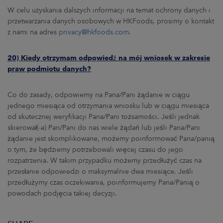
W celu uzyskania dalszych informacji na temat ochrony danych i
przetwarzania danych osobowych w HKFoods, prosimy o kontakt
z nami na adres
privacy@hkfoods.com
.
20) Kiedy otrzymam odpowiedź na mój wniosek w zakresie
praw podmiotu danych?
Co do zasady, odpowiemy na Pana/Pani żądanie w ciągu
jednego miesiąca od otrzymania wniosku lub w ciągu miesiąca
od skutecznej weryfikacji Pana/Pani tożsamości. Jeśli jednak
skierował(-a) Pan/Pani do nas wiele żądań lub jeśli Pana/Pani
żądanie jest skomplikowane, możemy poinformować Pana/panią
o tym, że będziemy potrzebowali więcej czasu do jego
rozpatrzenia. W takim przypadku możemy przedłużyć czas na
przesłanie odpowiedzi o maksymalnie dwa miesiące. Jeśli
przedłużymy czas oczekiwania, poinformujemy Pana/Panią o
powodach podjęcia takiej decyzji.