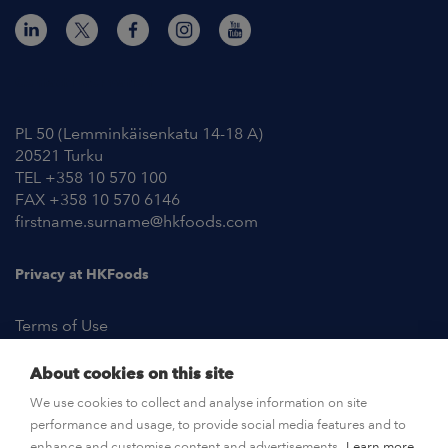
Contact Information
PL 50 (Lemminkäisenkatu 14-18 A)
20521 Turku
TEL +358 10 570 100
FAX +358 10 570 6146
firstname.surname@hkfoods.com
Privacy at HKFoods
Terms of Use
About cookies on this site
NEWSROOM
We use cookies to collect and analyse information on site
performance and usage, to provide social media features and to
OPEN POSITIONS
enhance and customise content and advertisements.
Learn more