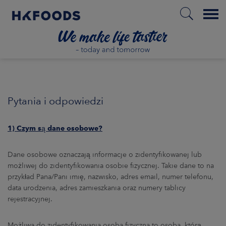
Menu
HOME
Pytania i odpowiedzi
PL
1) Czym są dane osobowe?
BOUT US
Dane osobowe oznaczają informacje o zidentyfikowanej lub
możliwej do zidentyfikowania osobie fizycznej. Takie dane to na
przykład Pana/Pani imię, nazwisko, adres email, numer telefonu,
SPONSIBILITY
data urodzenia, adres zamieszkania oraz numery tablicy
rejestracyjnej.
NVESTORS
Możliwa do zidentyfikowania osoba fizyczna to osoba, którą