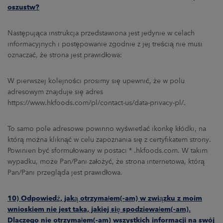
oszustw
?
Następująca instrukcja przedstawiona jest jedynie w celach
informacyjnych i postępowanie zgodnie z jej treścią nie musi
oznaczać, że strona jest prawidłowa:
W pierwszej kolejności prosimy się upewnić, że w polu
adresowym znajduje się adres
https://www.hkfoods.com/pl/contact-us/data-privacy-pl/.
To samo pole adresowe powinno wyświetlać ikonkę kłódki, na
którą można kliknąć w celu zapoznania się z certyfikatem strony.
Powinien być sformułowany w postaci * .hkfoods.com. W takim
wypadku, może Pan/Pani założyć, że strona internetowa, którą
Pan/Pani przegląda jest prawidłowa.
10) Odpowiedź, jaką otrzymałem(-am) w związku z moim
wnioskiem nie jest taka, jakiej się spodziewałem(-am).
Dlaczego nie otrzymałem(-am) wszystkich informacji na swój