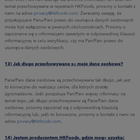
temat przechowywane w rejestrach HKFoods, prosimy o kontakt z
nami na adres
privacy@hkfoods.com
. Zwracamy uwagę, że
przysługujace Panu/Pani prawo do usunięcia danych osobowych
może być wyłączone w pewnych okolicznościach. Prosimy o
zapoznanie się z informacjami zawartymi w odpowiedniej klauzuli
informacyjnej w celu weryfikacji, czy ma Pan/Pani prawo do
usunięcia danych osobowych.
13) Jak długo przechowywane są moje dane osobowe?
Pana/Pani dane osobowe są przechowywane tak długo, jak jest
to konieczne do realizacji celów, dla których zostały
zgromadzone. Jeśli poszukuje Pan/Pani więcej informacji na
temat tego, jak długo przechowywane są Pana/Pani dane
osobowe, prosimy zapoznać się z odpowiednią klauzulą
informacyjną lub, jeśli to konieczne, prosimy o kontakt z nami na
adres
privacy@hkfoods.com
.
14) Jestem producentem HKFoods, gdzie mogę uzyskać