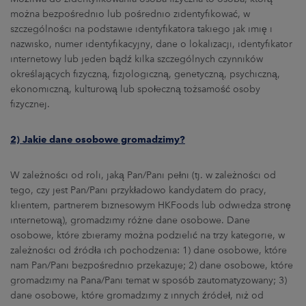
ARKETS
można bezpośrednio lub pośrednio zidentyfikować, w
szczególności na podstawie identyfikatora takiego jak imię i
AREERS
nazwisko, numer identyfikacyjny, dane o lokalizacji, identyfikator
internetowy lub jeden bądź kilka szczególnych czynników
określających fizyczną, fizjologiczną, genetyczną, psychiczną,
NEWSROOM
ekonomiczną, kulturową lub społeczną tożsamość osoby
fizycznej.
CONTACT US
2) Jakie dane osobowe gromadzimy?
W zależności od roli, jaką Pan/Pani pełni (tj. w zależności od
tego, czy jest Pan/Pani przykładowo kandydatem do pracy,
klientem, partnerem biznesowym HKFoods lub odwiedza stronę
internetową), gromadzimy różne dane osobowe. Dane
osobowe, które zbieramy można podzielić na trzy kategorie, w
zależności od źródła ich pochodzenia: 1) dane osobowe, które
nam Pan/Pani bezpośrednio przekazuje; 2) dane osobowe, które
gromadzimy na Pana/Pani temat w sposób zautomatyzowany; 3)
dane osobowe, które gromadzimy z innych źródeł, niż od