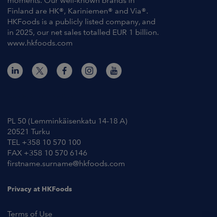
moments. Our well-known brands in
Finland are HK®, Kariniemen® and Via®.
HKFoods is a publicly listed company, and
in 2025, our net sales totalled EUR 1 billion.
www.hkfoods.com
Contact Information
PL 50 (Lemminkäisenkatu 14-18 A)
20521 Turku
TEL +358 10 570 100
FAX +358 10 570 6146
firstname.surname@hkfoods.com
Privacy at HKFoods
Terms of Use