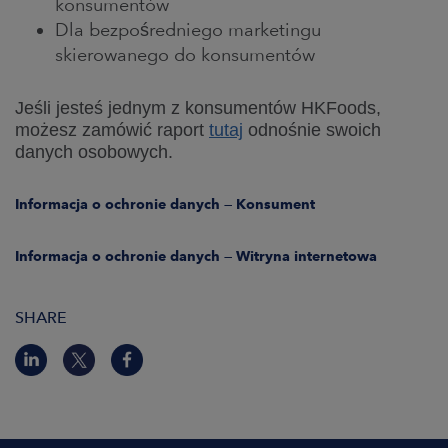
konsumentów
Dla bezpośredniego marketingu
CAREERS
skierowanego do konsumentów
NEWSROOM
Jeśli jesteś jednym z konsumentów HKFoods,
możesz zamówić raport
tutaj
odnośnie swoich
CONTACT US
danych osobowych.
Informacja o ochronie danych —
K
onsument
Informacja o ochronie danych — Witryna internetowa
SHARE