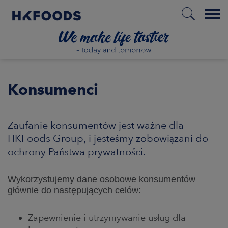
Menu
HOME
Konsumenci
PL
Zaufanie konsumentów jest ważne dla
HKFoods Group, i jesteśmy zobowiązani do
ochrony Państwa prywatności.
ABOUT US
RESPONSIBILITY
Wykorzystujemy dane osobowe konsumentów
głównie do następujących celów:
INVESTORS
Zapewnienie i utrzymywanie usług dla
MARKETS