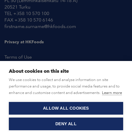
PL 50 (Lemminkäisenkatu 14-18 A)
20521 Turku
TEL +358 10 570 100
FAX +358 10 570 6146
firstname.surname@hkfoods.com
Privacy at HKFoods
Terms of Use
About cookies on this site
NEWSROOM
We use cookies to collect and analyse information on site
performance and usage, to provide social media features and to
OPEN POSITIONS
enhance and customise content and advertisements.
Learn more
ALLOW ALL COOKIES
CONTACT US
DENY ALL