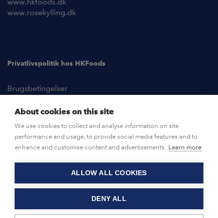
www.hkfoods.dk
www.rosekylling.dk
Privatlivspolitik hos HKFoods
Brugsbetingelser
About cookies on this site
NYHEDER
We use cookies to collect and analyse information on site
performance and usage, to provide social media features and to
KONTAKT OS
enhance and customise content and advertisements.
Learn more
ALLOW ALL COOKIES
HKFOODS PÅ ENGELSK
DENY ALL
© HKFoods 2026