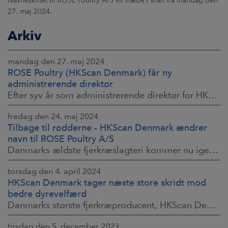
Navneskiftet til ROSE Poultry A/S vil træde i kraft fra mandag den
27. maj 2024.
Arkiv
mandag den 27. maj 2024
ROSE Poultry (HKScan Denmark) får ny
administrerende direktør
Efter syv år som administrerende direktør for HKScan Denmark, har Jukka Nikkinen besluttet at træde tilbage og overgive posten til nuværende produktionsdirektør
fredag den 24. maj 2024
Tilbage til rødderne - HKScan Denmark ændrer
navn til ROSE Poultry A/S
Danmarks ældste fjerkræslagteri kommer nu igen til at hedde ROSE Poultry.
torsdag den 4. april 2024
HKScan Denmark tager næste store skridt mod
bedre dyrevelfærd
Danmarks største fjerkræproducent, HKScan Denmark, der producerer Danmarks ældste kyllingebrand ROSE Kylling, begynder nu, som den første fødevareproducent
tirsdag den 5. december 2023