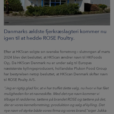
Danmarks ældste fjerkræslagteri kommer nu
igen til at hedde ROSE Poultry.
Efter at HKScan solgte sin svenske forretning i slutningen af marts
2024 blev det besluttet, at HKScan ændrer navn til HKFoods
Oyj. Da HKScan Denmark nu er under salg til Europas
næststørste kyllingeproducent, hollandske Plukon Food Group
har bestyrelsen netop besluttet, at HKScan Denmark skifter navn
til ROSE Poulty A/S.
"Jeg er rigtig glad for, at vi har truffet dette valg, nu hvor vi har fået
muligheden for et navneskifte. Med det nye navn kommer vi
tilbage til rødderne, tættere på brandet ROSE og tættere på det,
der er vores kerneforretning; produktion og salg af kylling. Det
nye navn vil styrke både vores firma og vores brand,”
siger Jukka