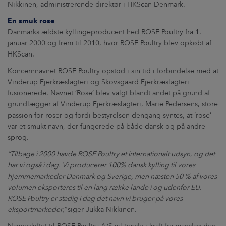
Nikkinen, administrerende direktør i HKScan Denmark.
En smuk rose
Danmarks ældste kyllingeproducent hed ROSE Poultry fra 1.
januar 2000 og frem til 2010, hvor ROSE Poultry blev opkøbt af
HKScan.
Koncernnavnet ROSE Poultry opstod i sin tid i forbindelse med at
Vinderup Fjerkræslagteri og Skovsgaard Fjerkræslagteri
fusionerede. Navnet ’Rose’ blev valgt blandt andet på grund af
grundlægger af Vinderup Fjerkræslagteri, Marie Pedersens, store
passion for roser og fordi bestyrelsen dengang syntes, at ’rose’
var et smukt navn, der fungerede på både dansk og på andre
sprog.
”Tilbage i 2000 havde ROSE Poultry et internationalt udsyn, og det
har vi også i dag. Vi producerer 100% dansk kylling til vores
hjemmemarkeder Danmark og Sverige, men
næsten 50 % af vores
volumen eksporteres til en lang række lande i og udenfor EU.
ROSE Poultry er stadig i dag det navn vi bruger på vores
eksportmarkeder,”
siger Jukka Nikkinen.