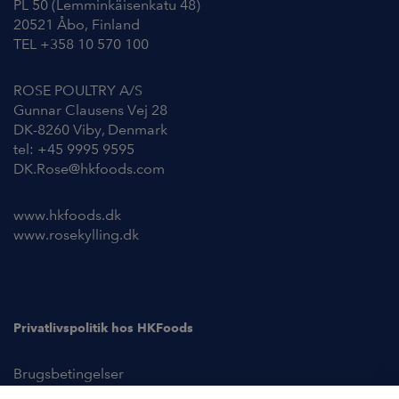
PL 50 (Lemminkäisenkatu 48)
20521 Åbo, Finland
TEL +358 10 570 100
ROSE POULTRY A/S
Gunnar Clausens Vej 28
DK-8260 Viby, Denmark
tel: +45 9995 9595
DK.Rose@hkfoods.com
www.hkfoods.dk
www.rosekylling.dk
Privatlivspolitik hos HKFoods
Brugsbetingelser