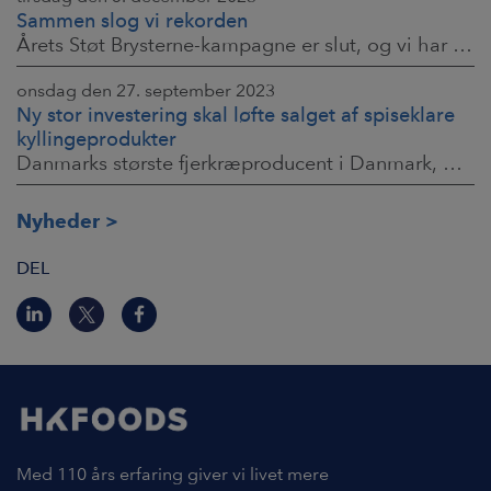
Sammen slog vi rekorden
Årets Støt Brysterne-kampagne er slut, og vi har nu talt beløbet op. I fællesskab med de danske forbrugere har vi i år samlet hele 941.119 kroner ind,
onsdag den 27. september 2023
Ny stor investering skal løfte salget af spiseklare
kyllingeprodukter
Danmarks største fjerkræproducent i Danmark, HKScan Denmark, der til daglig primært lever af at levere højkvalitets ferske og frosne kyllinger til danske
Nyheder
DEL
Med 110 års erfaring giver vi livet mere