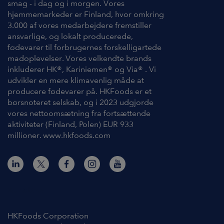
smag - i dag og i morgen. Vores
hjemmemarkeder er Finland, hvor omkring
3.000 af vores medarbejdere fremstiller
ansvarlige, og lokalt producerede,
fødevarer til forbrugernes forskelligartede
madoplevelser. Vores velkendte brands
inkluderer HK®, Kariniemen® og Via® . Vi
udvikler en mere klimavenlig måde at
producere fødevarer på. HKFoods er et
børsnoteret selskab, og i 2023 udgjorde
vores nettoomsætning fra fortsættende
aktiviteter (Finland, Polen) EUR 933
millioner. www.hkfoods.com
Kontakt os
HKFoods Corporation