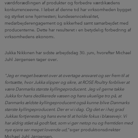
værdiforædlingen af produkter og forbedre værdikædens
konkurrenceevne. I løbet af denne tid har virksomheden bygget
og styrket sine hjørnesten; kundeservicekvalitet,
medarbejderengagement og sikkerhed samt samarbejdet med
producenterne. Dette har resulteret i en betydelig forbedring af
virksomhedens økonomi.
Jukka Nikkinen har sidste arbejdsdag 30. juni, hvorefter Michael
Juhl Jørgensen tager over.
"Jeg er meget beæret over at overtage ansvaret og ser frem til at
fortsætte, hvor Jukka slipper og sikre, at ROSE Poultry forbliver at
være Danmarks største kyllingeproducent. Jeg vil gerne takke
Jukka for hans dedikerede væsen og hans ukuelige tro på, at
Danmarks ældste kyllingeproducent også kunne blive Danmarks
største kyllingeproducent. Der er vi i dag. Og det er i høj grad
Jukkas fortjeneste og hans evne til at holde fokus i blæsevejr. Vi
har aldrig stået så godt fast, som vi gør netop nu og fremtiden med
nye ejere ser meget lovende ud,”
siger produktionsdirektør
Michael Juhl Jørgensen.