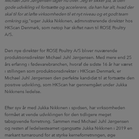
Michael Juhl Jørgensen tager nu over. Jeg er sikker på, at den
gode udvikling vil fortsætte og accelerere, da han har alt, hvad der
skal til for at løfte virksomheden til et nyt niveau og et godt team
omkring sig,”
siger Jukka Nikkinen, administrerende direktør hos
HKScan Denmark, som netop har skiftet navn til ROSE Poultry
A/S.
Den nye direktør for ROSE Poultry A/S bliver nuværende
produktionsdirektør Michael Juhl Jørgensen. Med mere end 25
års erfaring i fødevarebranchen, hvoraf de sidste 16 år har været
i stillingen som produktionsdirektør i HKScan Denmark, er
Michael Juhl Jørgensen den perfekte kandidat til at fortsætte den
positive udvikling, som HKScan har gennemgået under Jukka
Nikkinens ledelse.
Efter syv år med Jukka Nikkinen i spidsen, har virksomheden
formået at vende udviklingen for den tidligere meget
tabsgivende forretning. Sammen med Michael Juhl Jørgensen
og resten af ledelsesteamet igangsatte Jukka Nikkinen i 2019 en
markant turnaround for at styrke kerneforretningen, øge