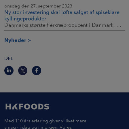
onsdag den 27. september 2023
Ny stor investering skal løfte salget af spiseklare
kyllingeprodukter
Danmarks største fjerkræproducent i Danmark, HKScan Denmark, der til daglig primært lever af at levere højkvalitets ferske og frosne kyllinger til danske
Nyheder
DEL
Med 110 års erfaring giver vi livet mere
smag - i dag og i morgen. Vores