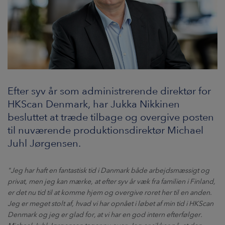
Efter syv år som administrerende direktør for
HKScan Denmark, har Jukka Nikkinen
besluttet at træde tilbage og overgive posten
til nuværende produktionsdirektør Michael
Juhl Jørgensen.
"Jeg har haft en fantastisk tid i Danmark både arbejdsmæssigt og
privat, men jeg kan mærke, at efter syv år væk fra familien i Finland,
er det nu tid til at komme hjem og overgive roret her til en anden.
Jeg er meget stolt af, hvad vi har opnået i løbet af min tid i HKScan
Denmark og jeg er glad for, at vi har en god intern efterfølger.