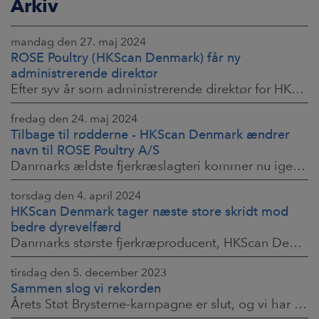
Arkiv
mandag den 27. maj 2024
ROSE Poultry (HKScan Denmark) får ny
administrerende direktør
Efter syv år som administrerende direktør for HKScan Denmark, har Jukka Nikkinen besluttet at træde tilbage og overgive posten til nuværende produktionsdirektør
fredag den 24. maj 2024
Tilbage til rødderne - HKScan Denmark ændrer
navn til ROSE Poultry A/S
Danmarks ældste fjerkræslagteri kommer nu igen til at hedde ROSE Poultry.
torsdag den 4. april 2024
HKScan Denmark tager næste store skridt mod
bedre dyrevelfærd
Danmarks største fjerkræproducent, HKScan Denmark, der producerer Danmarks ældste kyllingebrand ROSE Kylling, begynder nu, som den første fødevareproducent
tirsdag den 5. december 2023
Sammen slog vi rekorden
Årets Støt Brysterne-kampagne er slut, og vi har nu talt beløbet op. I fællesskab med de danske forbrugere har vi i år samlet hele 941.119 kroner ind,