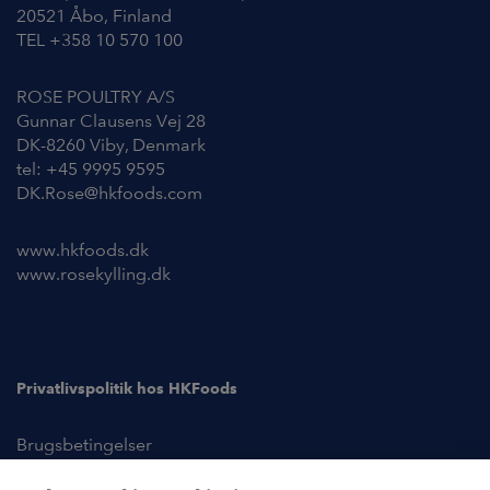
20521 Åbo, Finland
TEL +358 10 570 100
ROSE POULTRY A/S
Gunnar Clausens Vej 28
DK-8260 Viby, Denmark
tel: +45 9995 9595
DK.Rose@hkfoods.com
www.hkfoods.dk
www.rosekylling.dk
Privatlivspolitik hos HKFoods
Brugsbetingelser