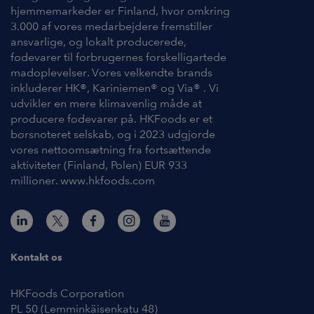
hjemmemarkeder er Finland, hvor omkring
3.000 af vores medarbejdere fremstiller
ansvarlige, og lokalt producerede,
fødevarer til forbrugernes forskelligartede
madoplevelser. Vores velkendte brands
inkluderer HK®, Kariniemen® og Via® . Vi
udvikler en mere klimavenlig måde at
producere fødevarer på. HKFoods er et
børsnoteret selskab, og i 2023 udgjorde
vores nettoomsætning fra fortsættende
aktiviteter (Finland, Polen) EUR 933
millioner. www.hkfoods.com
Kontakt os
HKFoods Corporation
PL 50 (Lemminkäisenkatu 48)