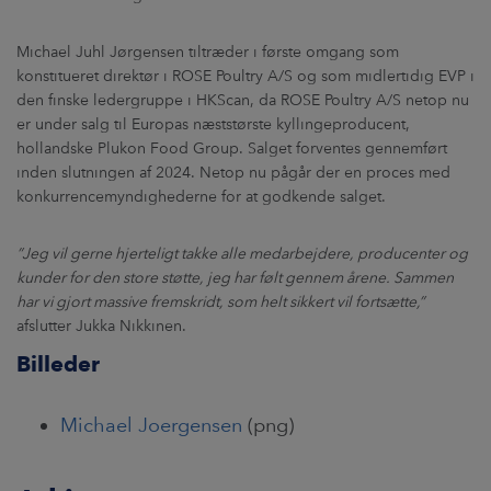
Michael Juhl Jørgensen tiltræder i første omgang som
konstitueret direktør i ROSE Poultry A/S og som midlertidig EVP i
den finske ledergruppe i HKScan, da ROSE Poultry A/S netop nu
er under salg til Europas næststørste kyllingeproducent,
hollandske Plukon Food Group. Salget forventes gennemført
inden slutningen af 2024. Netop nu pågår der en proces med
konkurrencemyndighederne for at godkende salget.
”Jeg vil gerne hjerteligt takke alle medarbejdere, producenter og
kunder for den store støtte, jeg har følt gennem årene. Sammen
har vi gjort massive fremskridt, som helt sikkert vil fortsætte,”
afslutter Jukka Nikkinen.
Billeder
Michael Joergensen
(png)