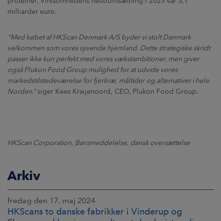
proteiner. Virksomhedens nettoomsætning i 2023 var 3,1
milliarder euro.
"Med købet af HKScan Denmark A/S byder vi stolt Danmark
velkommen som vores syvende hjemland.
Dette strategiske skridt
passer ikke kun perfekt med vores vækstambitioner, men giver
også Plukon Food Group mulighed for at udvide vores
markedstilstedeværelse for fjerkræ, måltider og alternativer i hele
Norden.”
siger Kees Kraijenoord, CEO, Plukon Food Group.
HKScan Corporation, Børsmeddelelse, dansk oversættelse
Arkiv
fredag den 17. maj 2024
HKScans to danske fabrikker i Vinderup og