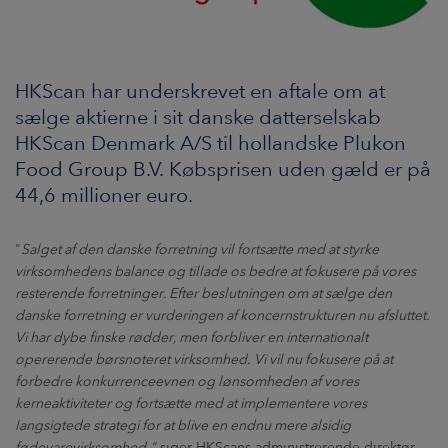
HKScan har underskrevet en aftale om at
sælge aktierne i sit danske datterselskab
HKScan Denmark A/S til hollandske Plukon
Food Group B.V. Købsprisen uden gæld er på
44,6 millioner euro.
"
Salget af den danske forretning vil fortsætte med at styrke
virksomhedens balance og tillade os bedre at fokusere på vores
resterende forretninger. Efter beslutningen om at sælge den
danske forretning er vurderingen af koncernstrukturen nu afsluttet.
Vi har dybe finske rødder, men forbliver en internationalt
opererende børsnoteret virksomhed. Vi vil nu fokusere på at
forbedre konkurrenceevnen og lønsomheden af vores
kerneaktiviteter og fortsætte med at implementere vores
langsigtede strategi for at blive en endnu mere alsidig
fødevarevirksomhed,"
siger HKScans administrerende direktør,