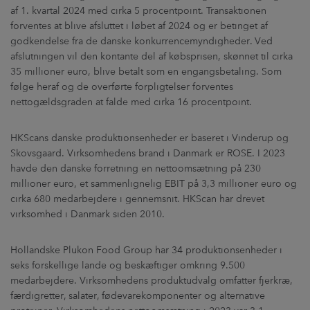
af 1. kvartal 2024 med cirka 5 procentpoint. Transaktionen
forventes at blive afsluttet i løbet af 2024 og er betinget af
godkendelse fra de danske konkurrencemyndigheder. Ved
afslutningen vil den kontante del af købsprisen, skønnet til cirka
35 millioner euro, blive betalt som en engangsbetaling. Som
følge heraf og de overførte forpligtelser forventes
nettogældsgraden at falde med cirka 16 procentpoint.
HKScans danske produktionsenheder er baseret i Vinderup og
Skovsgaard. Virksomhedens brand i Danmark er ROSE. I 2023
havde den danske forretning en nettoomsætning på 230
millioner euro, et sammenlignelig EBIT på 3,3 millioner euro og
cirka 680 medarbejdere i gennemsnit. HKScan har drevet
virksomhed i Danmark siden 2010.
Hollandske Plukon Food Group har 34 produktionsenheder i
seks forskellige lande og beskæftiger omkring 9.500
medarbejdere. Virksomhedens produktudvalg omfatter fjerkræ,
færdigretter, salater, fødevarekomponenter og alternative