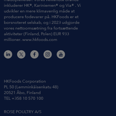
inkluderer HK®, Kariniemen® og Via® . Vi
udvikler en mere klimavenlig måde at
producere fødevarer på. HKFoods er et
børsnoteret selskab, og i 2023 udgjorde
vores nettoomsætning fra fortsættende
aktiviteter (Finland, Polen) EUR 933
millioner. www.hkfoods.com
Kontakt os
HKFoods Corporation
PL 50 (Lemminkäisenkatu 48)
20521 Åbo, Finland
TEL +358 10 570 100
ROSE POULTRY A/S