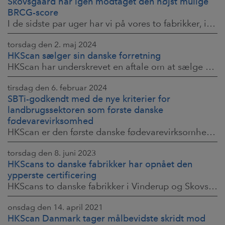
Skovsgaard har igen modtaget den højst mulige
BRCG-score
I de sidste par uger har vi på vores to fabrikker, i Vinderup og Skovsgaard, haft travlt med at gennemføre BRCG audits – i år var audits anmeldte og vi
torsdag den 2. maj 2024
HKScan sælger sin danske forretning
HKScan har underskrevet en aftale om at sælge aktierne i sit danske datterselskab HKScan Denmark A/S til hollandske Plukon Food Group B.V. Købsprisen uden
tirsdag den 6. februar 2024
SBTi-godkendt med de nye kriterier for
landbrugssektoren som første danske
fødevarevirksomhed
HKScan er den første danske fødevarevirksomhed, der har specificeret kortsigtede mål både for industrielt energiforbrug og for FLAG sektoren (skov-, jord-,
torsdag den 8. juni 2023
HKScans to danske fabrikker har opnået den
ypperste certificering
HKScans to danske fabrikker i Vinderup og Skovsgaard er begge netop blevet BRC AA+-certificeret.
onsdag den 14. april 2021
HKScan Danmark tager målbevidste skridt mod