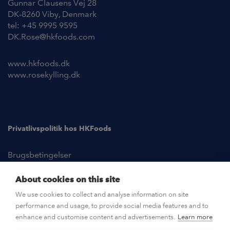
Gunnar Clausens Vej 28
DK-8260 Viby, Denmark
tel: +45 9995 9595
DK.Rose@hkfoods.com
www.hkfoods.dk
www.rosekylling.dk
Privatlivspolitik hos HKFoods
Brugsbetingelser
About cookies on this site
NYHEDER
We use cookies to collect and analyse information on site
performance and usage, to provide social media features and to
KONTAKT OS
enhance and customise content and advertisements.
Learn more