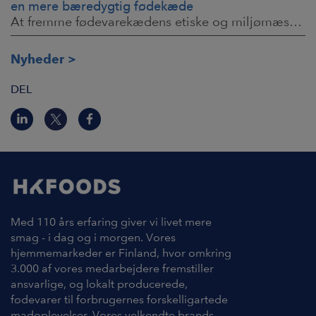
en mere bæredygtig fødekæde
At fremme fødevarekædens etiske og miljømæssige ansvar kræver klare målsætninger og konkrete foranstaltninger. Vores danske tager nu det næste vigtige
Nyheder
DEL
Med 110 års erfaring giver vi livet mere
smag - i dag og i morgen. Vores
hjemmemarkeder er Finland, hvor omkring
3.000 af vores medarbejdere fremstiller
ansvarlige, og lokalt producerede,
fødevarer til forbrugernes forskelligartede
madoplevelser. Vores velkendte brands