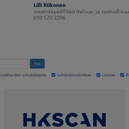
Lilli Riikonen
viestintäpäällikkö (talous- ja vastuullisuu
010 570 2296
osakkeiden omistuksessa
Lehdistötiedotteet
Uutiset
B