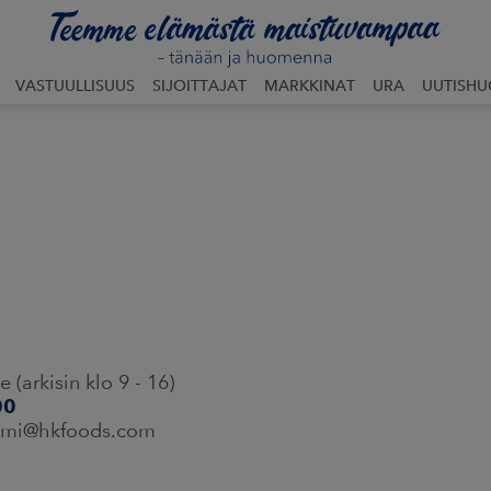
VASTUULLISUUS
SIJOITTAJAT
MARKKINAT
URA
UUTISH
(arkisin klo 9 - 16)
00
nimi@hkfoods.com