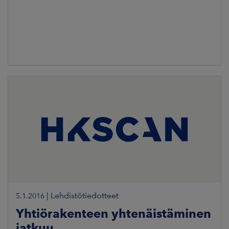
|
Lehdistötiedotteet
5.1.2016
Yhtiörakenteen yhtenäistäminen
jatkuu