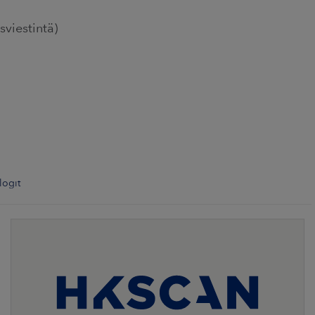
sviestintä)
logit