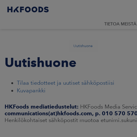
TIETOA MEISTÄ
Uutishuone
Uutishuone
Tilaa tiedotteet ja uutiset sähköpostiisi
Kuvapankki
HKFoods mediatiedustelut:
HKFoods Media Service 
communications(at)hkfoods.com, p. 010 570 57
Henkilökohtaiset sähköpostit muotoa etunimi.suku