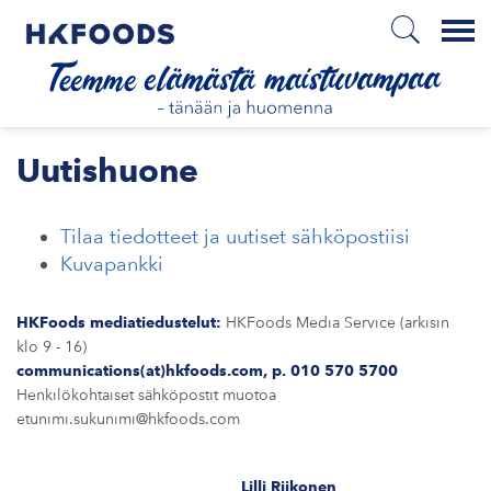
Menu
ETUSIVU
Uutishuone
Tilaa tiedotteet ja uutiset sähköpostiisi
FI
Kuvapankki
HKFoods mediatiedustelut:
HKFoods Media Service (arkisin
ETOA MEISTÄ
klo 9 - 16)
communications(at)hkfoods.com, p. 010 570 5700
STUULLISUUS
Henkilökohtaiset sähköpostit muotoa
etunimi.sukunimi@hkfoods.com
JOITTAJAT
Lilli Riikonen