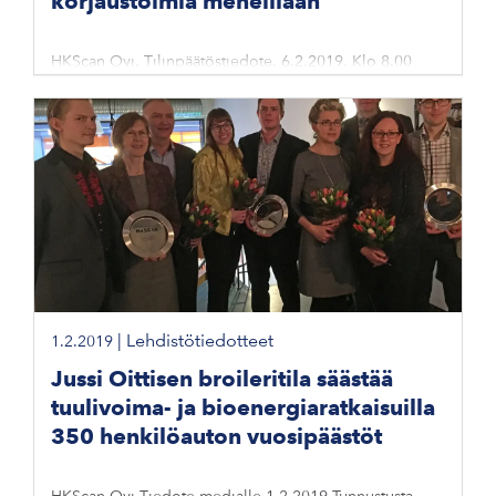
korjaustoimia meneillään
HKScan Oyj, Tilinpäätöstiedote, 6.2.2019, Klo 8.00
|
Lehdistötiedotteet
1.2.2019
Jussi Oittisen broileritila säästää
tuulivoima- ja bioenergiaratkaisuilla
350 henkilöauton vuosipäästöt