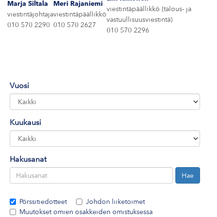
Marja Siltala
Meri Rajaniemi
ARKKINAT
viestintäpäällikkö (talous- ja
viestintäjohtaja
viestintäpäällikkö
vastuullisuusviestintä)
010 570 2290
010 570 2627
RA
010 570 2296
UUTISHUONE
HTEYSTIEDOT
Vuosi
Kuukausi
Hakusanat
Pörssitiedotteet
Johdon liiketoimet
Muutokset omien osakkeiden omistuksessa