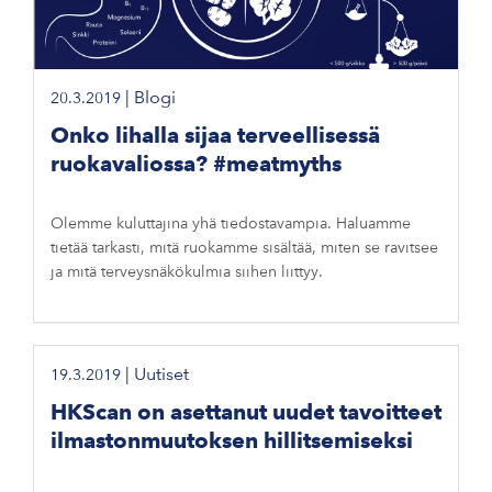
|
Blogi
20.3.2019
Onko lihalla sijaa terveellisessä
ruokavaliossa? #meatmyths
Olemme kuluttajina yhä tiedostavampia. Haluamme
tietää tarkasti, mitä ruokamme sisältää, miten se ravitsee
ja mitä terveysnäkökulmia siihen liittyy.
|
Uutiset
19.3.2019
HKScan on asettanut uudet tavoitteet
ilmastonmuutoksen hillitsemiseksi