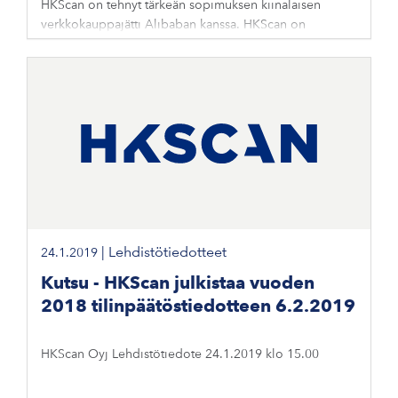
HKScan on tehnyt tärkeän sopimuksen kiinalaisen
verkkokauppajätti Alibaban kanssa. HKScan on
ensimmäinen suomalainen liha-alan yhtiö, joka saa
tuotteensa Alibaban korkealuokkaisen,
|
Lehdistötiedotteet
24.1.2019
Kutsu - HKScan julkistaa vuoden
2018 tilinpäätöstiedotteen 6.2.2019
HKScan Oyj Lehdistötiedote 24.1.2019 klo 15.00