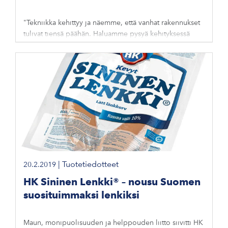
"Tekniikka kehittyy ja näemme, että vanhat rakennukset
tulivat tiensä päähän. Haluamme pysyä kehityksessä
mukana ja olemme ylpeitä siitä, mitä teemme. Uudessa
kasvattamossa on pystytty
|
Tuotetiedotteet
20.2.2019
HK Sininen Lenkki® – nousu Suomen
suosituimmaksi lenkiksi
Maun, monipuolisuuden ja helppouden liitto siivitti HK