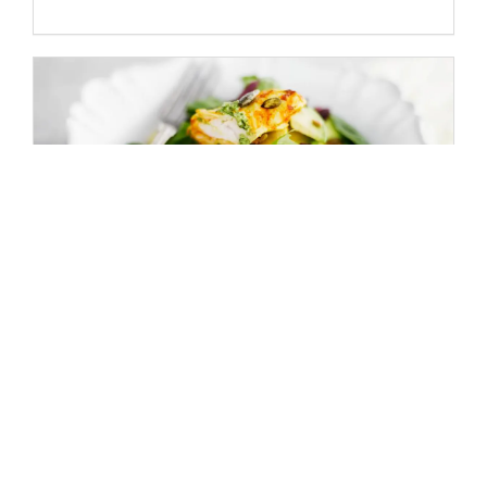
|
Blogi
9.1.2019
Soilen lautasella: uusi vuosi, uudet
kujeet
Vuodenvaihde on perinteisesti päätösten ja uusien
lupausten aikaa. Joku aloittaa tipattoman tammikuun,
toinen karkkilakon ja kolmas päättää, että urheilullinen