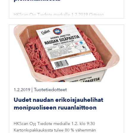
HKScan Oyj Tiedote medialle 1.2.2019 Oittisen
broileritila säästää tuulivoima- ja bioenergiaratkaisuilla
350 henkilöauton vuosipäästöt
|
Tuotetiedotteet
1.2.2019
Uudet naudan erikoisjauhelihat
monipuoliseen ruuanlaittoon
HKScan Oyj Tiedote medialle 1.2. klo 9:30
Kartonkipakkauksista tulee 80 % vähemmän