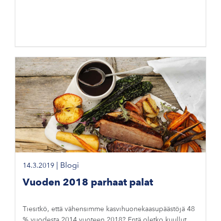
|
Blogi
14.3.2019
Vuoden 2018 parhaat palat
Tiesitkö, että vähensimme kasvihuonekaasupäästöjä 48
% vuodesta 2014 vuoteen 2018? Entä oletko kuullut