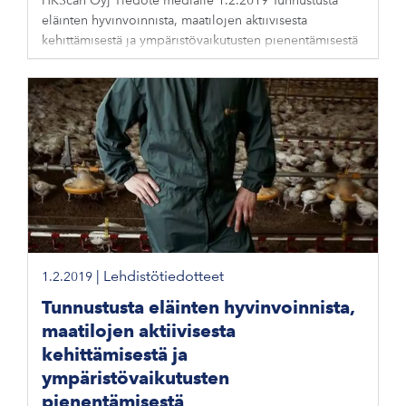
HKScan Oyj Tiedote medialle 1.2.2019 Tunnustusta
eläinten hyvinvoinnista, maatilojen aktiivisesta
kehittämisestä ja ympäristövaikutusten pienentämisestä
|
Lehdistötiedotteet
1.2.2019
Tunnustusta eläinten hyvinvoinnista,
maatilojen aktiivisesta
kehittämisestä ja
ympäristövaikutusten
pienentämisestä