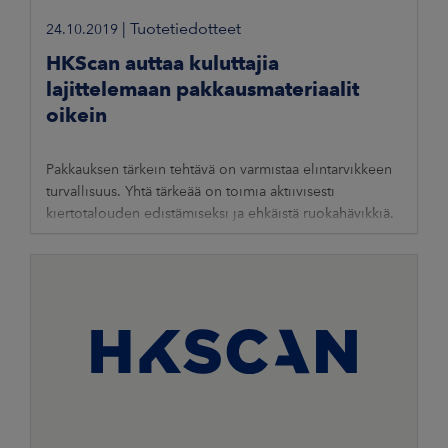
|
Tuotetiedotteet
24.10.2019
HKScan auttaa kuluttajia
lajittelemaan pakkausmateriaalit
oikein
Pakkauksen tärkein tehtävä on varmistaa elintarvikkeen
turvallisuus. Yhtä tärkeää on toimia aktiivisesti
kiertotalouden edistämiseksi ja ehkäistä ruokahävikkiä.
HKScan Oyj Tiedote medialle