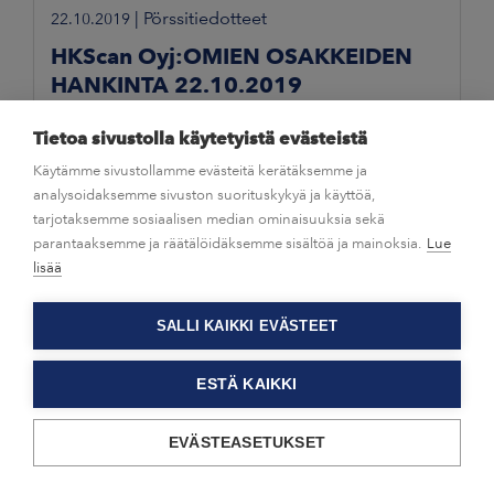
|
Pörssitiedotteet
22.10.2019
HKScan Oyj:OMIEN OSAKKEIDEN
HANKINTA 22.10.2019
Tietoa sivustolla käytetyistä evästeistä
Käytämme sivustollamme evästeitä kerätäksemme ja
analysoidaksemme sivuston suorituskykyä ja käyttöä,
tarjotaksemme sosiaalisen median ominaisuuksia sekä
parantaaksemme ja räätälöidäksemme sisältöä ja mainoksia.
Lue
lisää
SALLI KAIKKI EVÄSTEET
ESTÄ KAIKKI
EVÄSTEASETUKSET