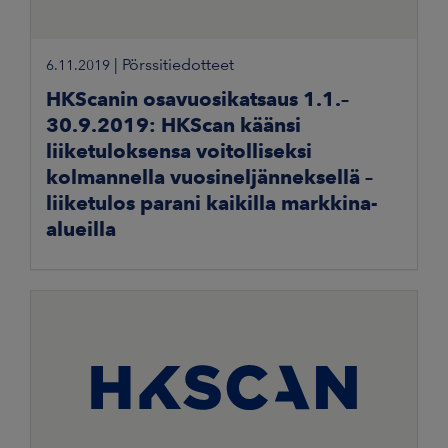
|
Pörssitiedotteet
6.11.2019
HKScanin osavuosikatsaus 1.1.–
30.9.2019: HKScan käänsi
liiketuloksensa voitolliseksi
kolmannella vuosineljänneksellä –
liiketulos parani kaikilla markkina-
alueilla
HKScan Oyj OSAVUOSIKATSAUS 6.11.2019 Klo 8.05