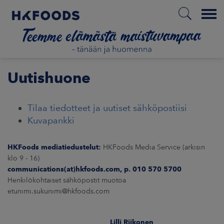
Menu
ETUSIVU
Uutishuone
Tilaa tiedotteet ja uutiset sähköpostiisi
FI
Kuvapankki
HKFoods mediatiedustelut:
HKFoods Media Service (arkisin
ETOA MEISTÄ
klo 9 - 16)
communications(at)hkfoods.com, p. 010 570 5700
STUULLISUUS
Henkilökohtaiset sähköpostit muotoa
etunimi.sukunimi@hkfoods.com
JOITTAJAT
Lilli Riikonen