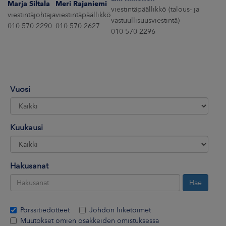
Marja Siltala
Meri Rajaniemi
ARKKINAT
viestintäpäällikkö (talous- ja
viestintäjohtaja
viestintäpäällikkö
vastuullisuusviestintä)
010 570 2290
010 570 2627
RA
010 570 2296
UUTISHUONE
HTEYSTIEDOT
Vuosi
Kuukausi
Hakusanat
Pörssitiedotteet
Johdon liiketoimet
Muutokset omien osakkeiden omistuksessa