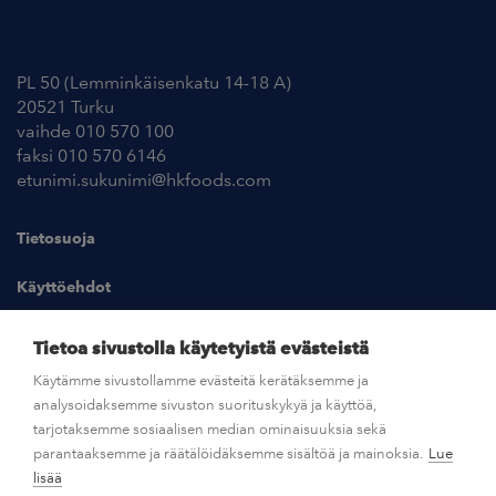
Yhteystiedot
PL 50 (Lemminkäisenkatu 14-18 A)
20521 Turku
vaihde 010 570 100
faksi 010 570 6146
etunimi.sukunimi@hkfoods.com
Tietosuoja
Käyttöehdot
Kuvapankki
Tietoa sivustolla käytetyistä evästeistä
Käytämme sivustollamme evästeitä kerätäksemme ja
analysoidaksemme sivuston suorituskykyä ja käyttöä,
UUTISHUONE
tarjotaksemme sosiaalisen median ominaisuuksia sekä
parantaaksemme ja räätälöidäksemme sisältöä ja mainoksia.
Lue
AVOIMET TYÖPAIKAT
lisää