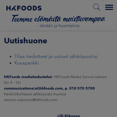
Menu
ETUSIVU
Uutishuone
Tilaa tiedotteet ja uutiset sähköpostiisi
FI
Kuvapankki
HKFoods mediatiedustelut:
HKFoods Media Service (arkisin
ETOA MEISTÄ
klo 9 - 16)
communications(at)hkfoods.com, p. 010 570 5700
STUULLISUUS
Henkilökohtaiset sähköpostit muotoa
etunimi.sukunimi@hkfoods.com
JOITTAJAT
Lilli Riikonen