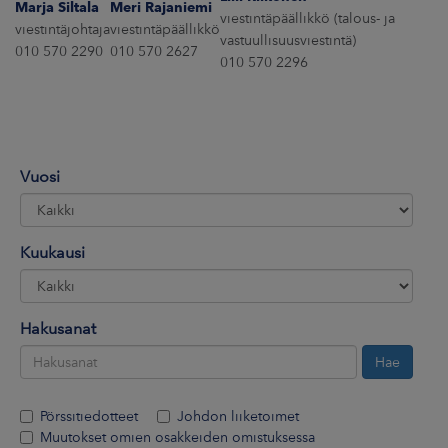
Marja Siltala
Meri Rajaniemi
ARKKINAT
viestintäpäällikkö (talous- ja
viestintäjohtaja
viestintäpäällikkö
vastuullisuusviestintä)
010 570 2290
010 570 2627
RA
010 570 2296
UUTISHUONE
HTEYSTIEDOT
Vuosi
Kuukausi
Hakusanat
Pörssitiedotteet
Johdon liiketoimet
Muutokset omien osakkeiden omistuksessa