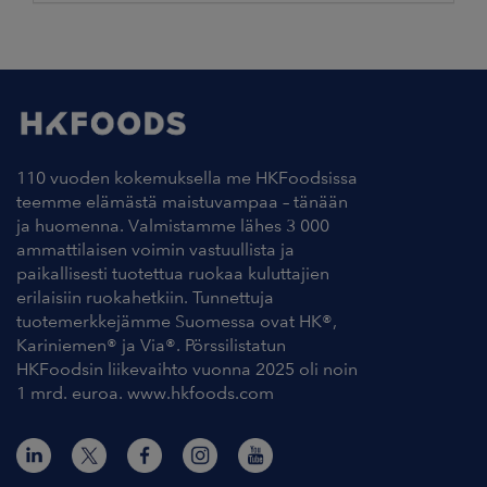
110 vuoden kokemuksella me HKFoodsissa
teemme elämästä maistuvampaa – tänään
ja huomenna. Valmistamme lähes 3 000
ammattilaisen voimin vastuullista ja
paikallisesti tuotettua ruokaa kuluttajien
erilaisiin ruokahetkiin. Tunnettuja
tuotemerkkejämme Suomessa ovat HK®,
Kariniemen® ja Via®. Pörssilistatun
HKFoodsin liikevaihto vuonna 2025 oli noin
1 mrd. euroa. www.hkfoods.com