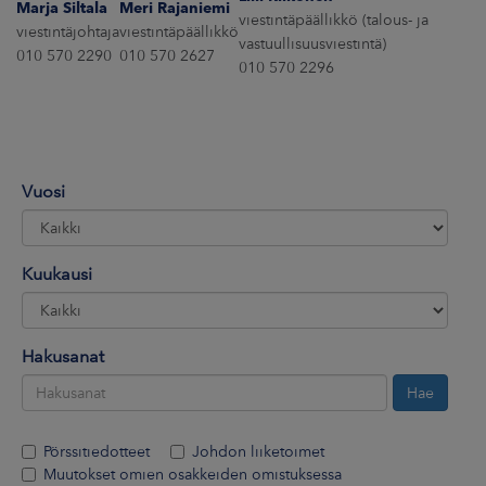
Marja Siltala
Meri Rajaniemi
ARKKINAT
viestintäpäällikkö (talous- ja
viestintäjohtaja
viestintäpäällikkö
vastuullisuusviestintä)
010 570 2290
010 570 2627
RA
010 570 2296
UUTISHUONE
HTEYSTIEDOT
Vuosi
Kuukausi
Hakusanat
Pörssitiedotteet
Johdon liiketoimet
Muutokset omien osakkeiden omistuksessa