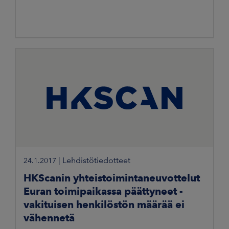
|
Lehdistötiedotteet
24.1.2017
HKScanin yhteistoimintaneuvottelut
Euran toimipaikassa päättyneet -
vakituisen henkilöstön määrää ei
vähennetä