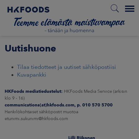
Menu
ETUSIVU
Uutishuone
Tilaa tiedotteet ja uutiset sähköpostiisi
FI
Kuvapankki
HKFoods mediatiedustelut:
HKFoods Media Service (arkisin
ETOA MEISTÄ
klo 9 - 16)
communications(at)hkfoods.com, p. 010 570 5700
STUULLISUUS
Henkilökohtaiset sähköpostit muotoa
etunimi.sukunimi@hkfoods.com
JOITTAJAT
Lilli Riikonen