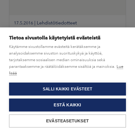
|
Lehdistötiedotteet
17.5.2016
InnoDay poiki yli tuhat
Tietoa sivustolla käytetyistä evästeistä
ruokainnovaatiota nuorten makuun
Käytämme sivustollamme evästeitä kerätäksemme ja
analysoidaksemme sivuston suorituskykyä ja käyttöä,
tarjotaksemme sosiaalisen median ominaisuuksia sekä
parantaaksemme ja räätälöidäksemme sisältöä ja mainoksia.
Lue
lisää
SALLI KAIKKI EVÄSTEET
ESTÄ KAIKKI
EVÄSTEASETUKSET