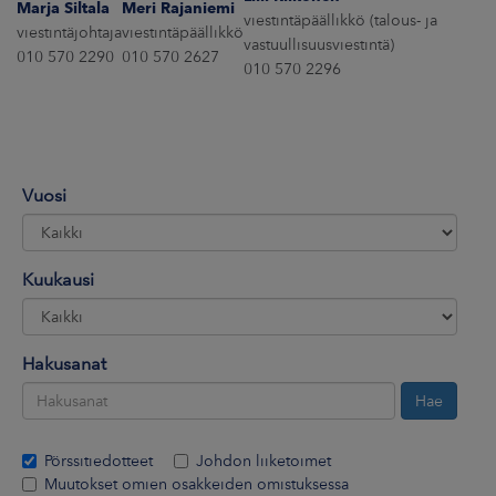
Marja Siltala
Meri Rajaniemi
ARKKINAT
viestintäpäällikkö (talous- ja
viestintäjohtaja
viestintäpäällikkö
vastuullisuusviestintä)
010 570 2290
010 570 2627
RA
010 570 2296
UUTISHUONE
HTEYSTIEDOT
Vuosi
Kuukausi
Hakusanat
Pörssitiedotteet
Johdon liiketoimet
Muutokset omien osakkeiden omistuksessa