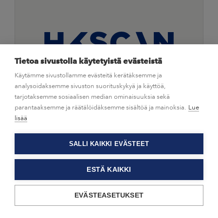
Tietoa sivustolla käytetyistä evästeistä
Käytämme sivustollamme evästeitä kerätäksemme ja
analysoidaksemme sivuston suorituskykyä ja käyttöä,
tarjotaksemme sosiaalisen median ominaisuuksia sekä
|
Pörssitiedotteet
10.4.2017
parantaaksemme ja räätälöidäksemme sisältöä ja mainoksia.
Lue
HKScan Oyj:n hallitus päätti
lisää
avainhenkilöiden osakepohjaisesta
pitkän aikavälin
SALLI KAIKKI EVÄSTEET
kannustinjärjestelmästä
ESTÄ KAIKKI
HKScan Oyj Pörssitiedote 10.4.2017 klo 17.00
EVÄSTEASETUKSET