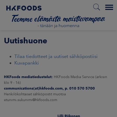
Menu
ETUSIVU
Uutishuone
Tilaa tiedotteet ja uutiset sähköpostiisi
FI
Kuvapankki
HKFoods mediatiedustelut:
HKFoods Media Service (arkisin
ETOA MEISTÄ
klo 9 - 16)
communications(at)hkfoods.com, p. 010 570 5700
STUULLISUUS
Henkilökohtaiset sähköpostit muotoa
etunimi.sukunimi@hkfoods.com
JOITTAJAT
Lilli Riikonen